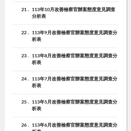
21
113年10月改善檢察官辦案態度意見調查
分析表
22
113年9月改善檢察官辦案態度意見調查分
析表
23
113年8月改善檢察官辦案態度意見調查分
析表
24
113年7月改善檢察官辦案態度意見調查分
析表
25
113年5月改善檢察官辦案態度意見調查分
析表
26
113年6月改善檢察官辦案態度意見調查分