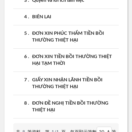
3
Quyền và lới ích làm việc
4
BIÊN LAI
5
ĐƠN XIN PHÚC THẨM TIỀN BỒI
THƯỜNG THIỆT HẠI
6
ĐƠN XIN TIỀN BỒI THƯỜNG THIỆT
HẠI TẠM THỜI
7
GIẤY XIN NHẬN LÃNH TIỀN BỒI
THƯỜNG THIỆT HẠI
8
ĐƠN ĐỀ NGHỊ TIỀN BỒI THƯỜNG
THIỆT HẠI