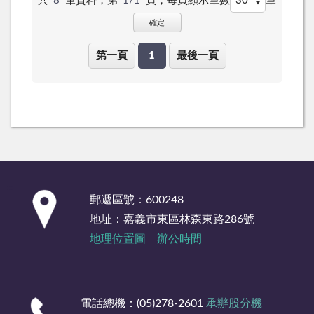
共
8
筆資料，第
1/1
頁，
每頁顯示筆數
筆
確定
第一頁
1
最後一頁
:::
郵遞區號：600248
地址：嘉義市東區林森東路286號
地理位置圖
辦公時間
電話總機：(05)278-2601
承辦股分機