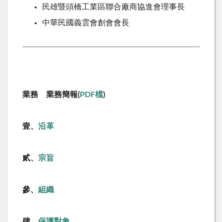
民雄暨頭橋工業區聯合廠商協進會理事長
中華民國義雲會創會會長
業務 業務簡報(
PDF檔
)
壹、
沿革
貳、
宗旨
參、
組織
肆、
保護對象