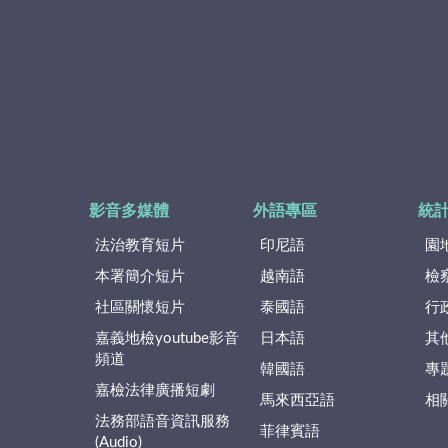
影音多媒體
外語專區
統
法治教育短片
印尼語
園
本署簡介短片
越南語
檢
社區關懷短片
泰國語
行
嘉義地檢youtube影音
日本語
其
頻道
韓國語
專
嘉檢法律廣播短劇
馬來西亞語
相
法務部語音資訊服務
菲律賓語
(Audio)