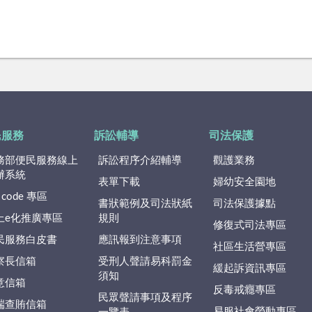
民服務
訴訟輔導
司法保護
務部便民服務線上
訴訟程序介紹輔導
觀護業務
辦系統
表單下載
婦幼安全園地
 code 專區
書狀範例及司法狀紙
司法保護據點
上e化推廣專區
規則
修復式司法專區
民服務白皮書
應訊報到注意事項
社區生活營專區
察長信箱
受刑人聲請易科罰金
緩起訴資訊專區
須知
意信箱
反毒戒癮專區
民眾聲請事項及程序
端查賄信箱
易服社會勞動專區