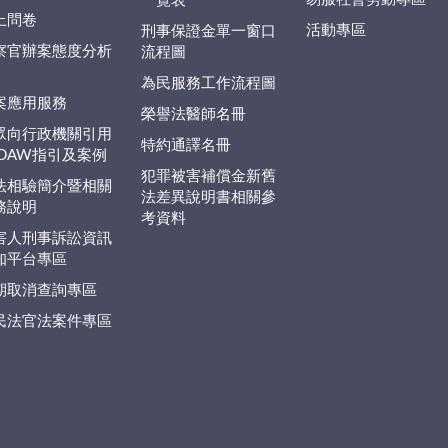
一覽表
上問卷
活動專區
刑事保證金單一窗口
察官辦案態度分析
流程圖
為民服務工作流程圖
案應用服務
榮譽法醫師名冊
眾向行政機關引用
特約通譯名冊
EDAW指引及案例
犯罪被害補償金新舊
法相驗簡介暨相關
法差異說明書相關參
務說明
考資料
害人刑事訴訟資訊
知平台專區
期取消查詢專區
民法官法案件專區