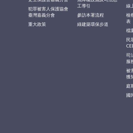
工導引
線
犯罪被害人保護協會
臺灣嘉義分會
參訪本署流程
檢
表
重大政策
綠建築環保步道
檔
民
C
司
服
被
獲
庭
國