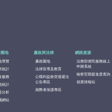
計園地
廉政與法律
網路資源
地導覽
廉政園地
法務部便民服務線上
申辦系統
察統計
法律宣導及教育
檢察官開庭進度查詢
政服務
公職利益衝突迴避法
公告專區
就業情報站
他統計
揭弊者保護專區
題分析
關網站