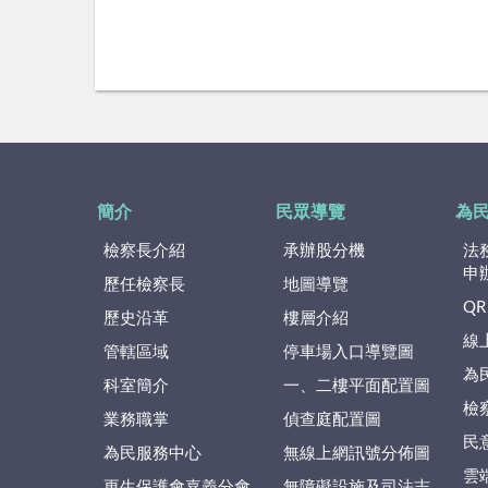
簡介
民眾導覽
為
檢察長介紹
承辦股分機
法
申
歷任檢察長
地圖導覽
QR
歷史沿革
樓層介紹
線
管轄區域
停車場入口導覽圖
為
科室簡介
一、二樓平面配置圖
檢
業務職掌
偵查庭配置圖
民
為民服務中心
無線上網訊號分佈圖
雲
更生保護會嘉義分會
無障礙設施及司法志