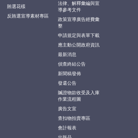
法律、解釋彙編與宣
賄選花樣
導參考文件
反賄選宣導素材專區
政策宣導廣告經費彙
整
申請規定與表單下載
應主動公開政府資訊
最新消息
偵查終結公告
新聞稿發佈
發還公告
贓證物款收受及入庫
作業流程圖
廣告文宣
查扣物拍賣專區
會計報表
出版品