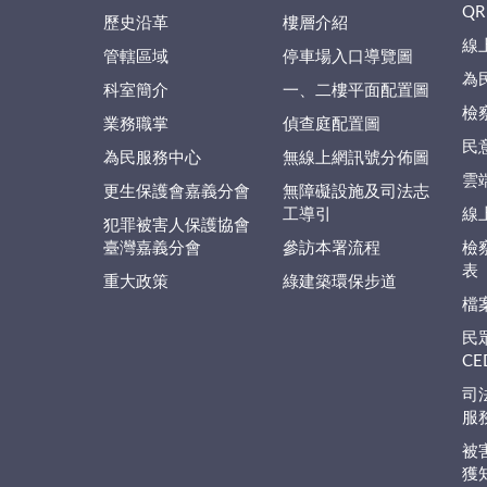
QR
歷史沿革
樓層介紹
線
管轄區域
停車場入口導覽圖
為
科室簡介
一、二樓平面配置圖
檢
業務職掌
偵查庭配置圖
民
為民服務中心
無線上網訊號分佈圖
雲
更生保護會嘉義分會
無障礙設施及司法志
工導引
線
犯罪被害人保護協會
臺灣嘉義分會
參訪本署流程
檢
表
重大政策
綠建築環保步道
檔
民
C
司
服
被
獲