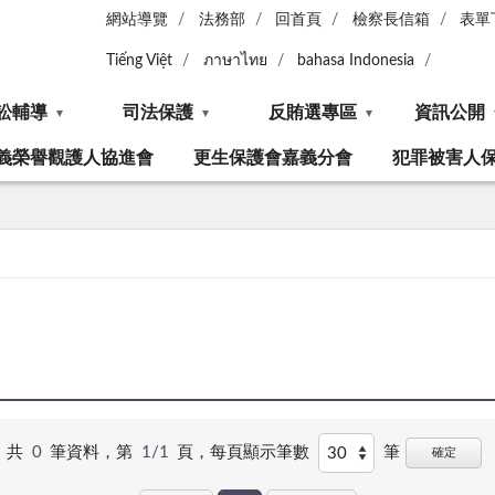
網站導覽
法務部
回首頁
檢察長信箱
表單
Tiếng Việt
ภาษาไทย
bahasa Indonesia
訟輔導
司法保護
反賄選專區
資訊公開
義榮譽觀護人協進會
更生保護會嘉義分會
犯罪被害人
共
0
筆資料，第
1/1
頁，
每頁顯示筆數
筆
確定