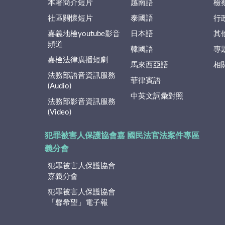
本署簡介短片
越南語
檢
社區關懷短片
泰國語
行
嘉義地檢youtube影音
日本語
其
頻道
韓國語
專
嘉檢法律廣播短劇
馬來西亞語
相
法務部語音資訊服務
菲律賓語
(Audio)
中英文詞彙對照
法務部影音資訊服務
(Video)
犯罪被害人保護協會嘉
國民法官法案件專區
義分會
犯罪被害人保護協會
嘉義分會
犯罪被害人保護協會
「馨希望」電子報