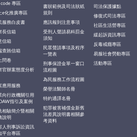
 code 專區
書狀範例及司法狀紙
司法保護據點
上e化推廣專區
規則
修復式司法專區
民服務白皮書
應訊報到注意事項
社區生活營專區
察長信箱
受刑人聲請易科罰金
緩起訴資訊專區
須知
意信箱
反毒戒癮專區
民眾聲請事項及程序
端查賄信箱
易服社會勞動專區
一覽表
上問卷
活動專區
刑事保證金單一窗口
察官辦案態度分析
流程圖
為民服務工作流程圖
案應用服務
榮譽法醫師名冊
眾向行政機關引用
特約通譯名冊
EDAW指引及案例
犯罪被害補償金新舊
法相驗簡介暨相關
法差異說明書相關參
務說明
考資料
害人刑事訴訟資訊
知平台專區