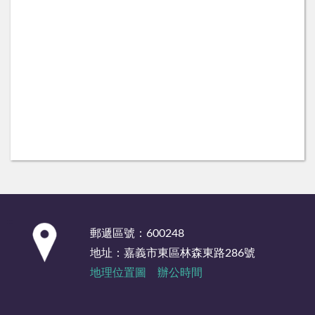
:::
郵遞區號：600248
地址：嘉義市東區林森東路286號
地理位置圖
辦公時間