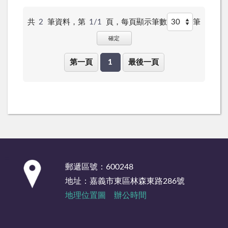
共
2
筆資料，第
1/1
頁，
每頁顯示筆數
筆
確定
第一頁
1
最後一頁
:::
郵遞區號：600248
地址：嘉義市東區林森東路286號
地理位置圖
辦公時間