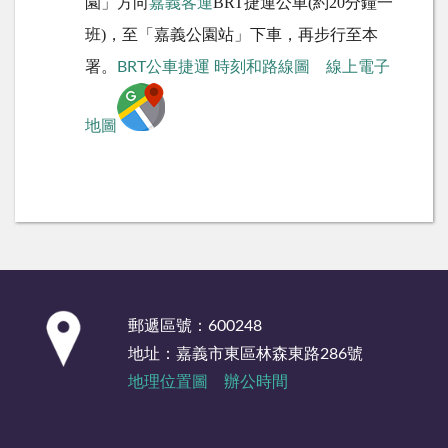
」方向
嘉義客運
BRT捷運公車(約20分鐘一
園
班)，至「嘉義公園站」下車，再步行
至本
署。
BRT公車捷運 時刻和路線圖
線上電子
地圖
:::
郵遞區號：600248
地址：嘉義市東區林森東路286號
地理位置圖
辦公時間