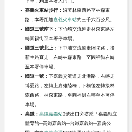
下車，到達本署大門口。
嘉義火車站步行：
沿著林森西路至林森東
路，本署距離
嘉義火車站
約三千六百公尺。
國道三號南下：
下竹崎交流道走林森東路左
轉圓福街至本署停車場。
國道三號北上：
下中埔交流道走隬陀路，接
新生路直走，右轉林森東路，至圓福街右轉
至本署停車場。
國道一號：
下嘉義交流道走北港路，右轉走
博愛路，左轉上嘉雄陸橋，下橋後左轉接林
森西路、林森東路，至圓福街右轉至本署停
車場。
出口旁搭乘「
高鐵：
高鐵嘉義站
2號
嘉義縣立
體育館─高鐵嘉義站─台鐵嘉義站─嘉義公