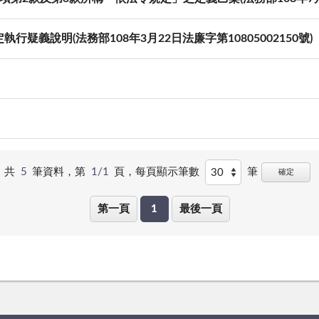
疑義說明(法務部108年3月22日法廉字第10805002150號)
共
5
筆資料，第
1/1
頁，
每頁顯示筆數
筆
確定
第一頁
1
最後一頁