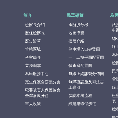
簡介
民眾導覽
為
檢察長介紹
承辦股分機
法
申
歷任檢察長
地圖導覽
QR
歷史沿革
樓層介紹
線
管轄區域
停車場入口導覽圖
為
科室簡介
一、二樓平面配置圖
檢
業務職掌
偵查庭配置圖
民
為民服務中心
無線上網訊號分佈圖
雲
更生保護會嘉義分會
無障礙設施及司法志
工導引
線
犯罪被害人保護協會
臺灣嘉義分會
參訪本署流程
檢
表
重大政策
綠建築環保步道
檔
民