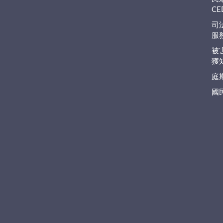
C
司
服
被
獲
庭
國