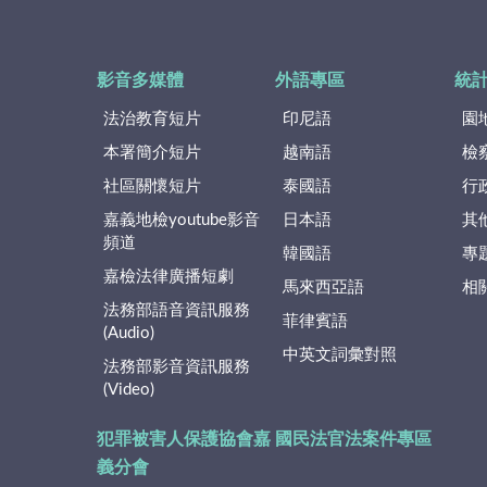
影音多媒體
外語專區
統
法治教育短片
印尼語
園
本署簡介短片
越南語
檢
社區關懷短片
泰國語
行
嘉義地檢youtube影音
日本語
其
頻道
韓國語
專
嘉檢法律廣播短劇
馬來西亞語
相
法務部語音資訊服務
菲律賓語
(Audio)
中英文詞彙對照
法務部影音資訊服務
(Video)
犯罪被害人保護協會嘉
國民法官法案件專區
義分會