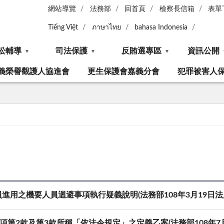
網站導覽
法務部
回首頁
檢察長信箱
表單
Tiếng Việt
ภาษาไทย
bahasa Indonesia
訟輔導
司法保護
反賄選專區
資訊公開
義榮譽觀護人協進會
更生保護會嘉義分會
犯罪被害人
之機要人員迴避事項執行疑義說明(法務部108年3月19日法廉字第
第2款及第3款所稱「依法令規定」之定義乙案(法務部108年7月25日