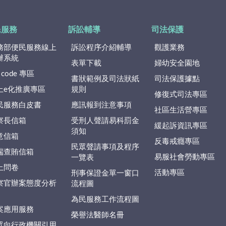
民服務
訴訟輔導
司法保護
務部便民服務線上
訴訟程序介紹輔導
觀護業務
辦系統
表單下載
婦幼安全園地
 code 專區
書狀範例及司法狀紙
司法保護據點
上e化推廣專區
規則
修復式司法專區
民服務白皮書
應訊報到注意事項
社區生活營專區
察長信箱
受刑人聲請易科罰金
緩起訴資訊專區
須知
意信箱
反毒戒癮專區
民眾聲請事項及程序
端查賄信箱
易服社會勞動專區
一覽表
上問卷
活動專區
刑事保證金單一窗口
察官辦案態度分析
流程圖
為民服務工作流程圖
案應用服務
榮譽法醫師名冊
眾向行政機關引用