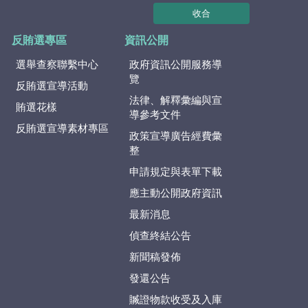
收合
反賄選專區
資訊公開
選舉查察聯繫中心
政府資訊公開服務導
覽
反賄選宣導活動
法律、解釋彙編與宣
賄選花樣
導參考文件
反賄選宣導素材專區
政策宣導廣告經費彙
整
申請規定與表單下載
應主動公開政府資訊
最新消息
偵查終結公告
新聞稿發佈
發還公告
贓證物款收受及入庫