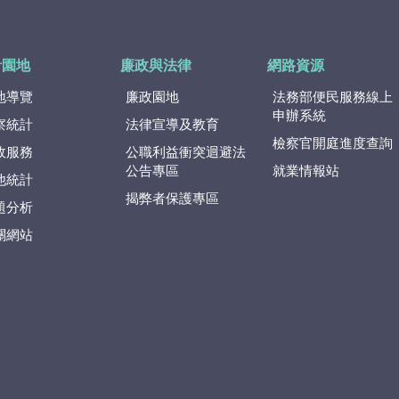
計園地
廉政與法律
網路資源
地導覽
廉政園地
法務部便民服務線上
申辦系統
察統計
法律宣導及教育
檢察官開庭進度查詢
政服務
公職利益衝突迴避法
公告專區
就業情報站
他統計
揭弊者保護專區
題分析
關網站