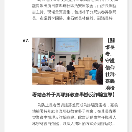
免被害。並透過影音詐騙新聞及問答的方式，與長
龍崗派出所日前舉辦社區治安座談會，由所長劉益
輩互動，進行雙向交流，以提升長輩對於陌生電話
志主持。現場貴賓雲集，包括朴子分局洪春昇副局
的防詐意識，反應相當熱烈。 現場並強調預防詐
長、市議員李國勝、東石鄉長林俊雄、副議長特助
騙「三要」及「三不要」原則，避免傷了自己的荷
鄭宗益先生、蔡奇璋議員助理蔡建漢先生，以及掌
包。三要原則：要冷靜、要查證、要報警；三不要
潭村長蕭榮馨，皆親自到場關心並致詞勉勵。 活
原則：不理會、不告知個資、不依指示操作。提醒
動會場由許清發、陳立妍兩位警員用心布置，分局
長輩們應妥為保管金融帳戶，不要任意交付或提供
67
【關
偵查隊的陳柏丞偵查員、警員蔡元凱、第五組組長
他人使用，以降低遭非法利用，無端牽扯刑事案件
懷長
陳來住、巡官童宇昇、第三組巡佐蔡志斌也到場協
的風險。
者、
助，進行業務宣導及相關支援，展現團隊合作精
守護
神。 本次會議特別結合嘉義地檢署反詐騙宣導，
信仰
由主任觀護人林宗材親自到場分享近期重大詐騙案
例-台中豐原王姓一家五口不幸受害於「黃金代購」
社群-
詐騙，事件震驚全台。根據警方分析，此案屬典型
嘉義
的「養套殺」詐騙手法，受害者一步步落入陷阱，
地檢
最終釀成悲劇。 林主任提醒民眾防詐三原則：
署結合朴子真耶穌教會舉辦反詐騙宣導】
所有投資群組都是假的，不可輕信。 投資應走正規
管道，不聽信所謂投資老師或助理的推薦。 錢難
為防止長者因資訊落差而成為詐騙受害者，嘉義
賺，千萬不要隨便轉帳或匯款到陌生帳戶。 此
地檢署特別結合真耶穌教會朴子教會，在其長青團
外，近日立法院要求政府普發1萬元現金，詐騙集團
契聚會中辦理反詐騙宣導。此次活動由主任觀護人
也趁機散布釣魚簡訊，誘使民眾點擊不明連結。林
林宗材親自蒞臨，以深入淺出的方式介紹詐騙類型
主任呼籲大家：來路不明的簡訊請勿點擊，任何個
與防範要領，幫助教友認識常見詐騙手法，學習如