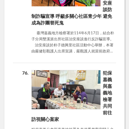
您提供電話號碼後，詐騙集團利用電腦「手機註冊
會秩序及互信，且詐騙手法層出不窮，老年人被詐
安座
新帳號」輸入您提供的手機號碼，此時LINE會發一
騙更是時有所聞，一輩子的積蓄瞬間蒸發，對人生
談防
封簡訊認證碼到您的手機。 【盜用步驟3】：歹徒
產生很大的衝擊。提醒長輩接到與錢有關的陌生電
制詐騙宣導 呼籲多關心社區青少年 避免
誆稱他的LINE重新登入，須請朋友代收驗證碼提供
話，務必提高警覺，千萬不要隨詐騙話術操作，應
成為詐團替死鬼
給他，當你將簡訊中的四位數驗證碼提供後，歹徒
冷靜以對，即時向165專線電話查證，避免被害。
即成功盜用您的LINE，並廣發訊息向您的親朋好友
並呼籲全民共同攜手一起反詐騙，並勇敢提出檢
臺灣嘉義地方檢察署於114年6月17日，結合朴
借錢。 因此，林主任提醒：LINE公司經由簡訊
舉，共同建構社會安全生活環境。
子分局雙溪派出所社區治安座談進行反詐騙宣導。
所傳送的四位數認證碼為自身帳號密碼，如同任何
治安座談於朴子德興里社區活動中心舉辦，本署
帳號密碼一樣重要，不應幫人代收並不可告知任何
由嚴健彰觀護人出席宣講，嚴觀護人就當前政府防
人，LINE亦不會要求用戶請親友代收驗證碼。一旦
制詐騙相關作為，識詐、堵詐、阻詐、懲詐進行說
驗證碼遭詐騙集團利用，詐騙集團即利用您手機號
明，並針對詐團組織分工、手法進行解析，投資詐
碼註冊新的帳號，冒用您的身分進行詐騙，您原本
騙財損仍居高不下，提醒社區民眾投資理財需謹慎
76
犯保
的帳號將無法使用。另若接到親友傳LINE借錢或要
小心，不要聽信網路投資分析師的飆股明牌，line投
嘉義
求代購遊戲點數，千萬別急著義氣相挺，務必直接
資群組都是假的，穩賺不賠必定有詐，想要投資理
與嘉
致電本人查證是否確有借錢情事，有任何疑問可撥
財務必循正規管道向金融機構洽詢，千萬不要隨便
打反詐騙諮詢專線165查詢。
義地
將錢匯至陌生帳戶，看緊荷包。 另外，暑假即將
檢署
到來，希望大家多關心身邊的青少年朋友。詐騙集
團看準人性弱點，常以「輕鬆、簡單、快速賺錢」
共同
為訴求，透過網咖、同儕吸收觀念偏差的青少年擔
前往
任車手；或者在網路刊登徵才訊息，應徵取款專
訪視關心案家
員，引誘涉世未深的青少年協助領款，成為詐團的