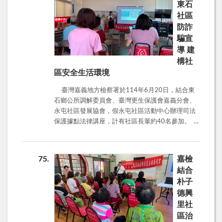
東石
索，謊稱代墊投資款，要求還款。 4、延遲或無法
元，其中詐騙手法前五名依序為1.假投資、2.網路
社區
出金後，失聯。 防詐小撇步： 1、在LINE設定中，
購物、3.假買家騙賣家、4.假交友投資詐財、5.假交
防詐
取消「允許利用ID加入好友」。 2、名人或陌生人
友徵婚詐財。長期觀察，目前都是這幾類詐騙最
主動加LINE或拉人入群，一定是詐騙。 3、聽見高
多，尤以投資詐騙金額最高，去年嘉義縣市詐騙金
騙宣
獲利、穩賺不賠，就是騙術！ 4、投資，卻要求
額最高的為5千6百19萬元，就是詐騙投資。林主任
導 建
「面交」，一律報警處理。 5、有任何疑慮，請撥
分享最近就有一名退休銀行襄理，他某天在抖音看
構社
打165諮詢。
到關於投資股票的內容，發現對方分析、講解都十
區安全生活環境
分專業，更掌握了內線消息，讓他忍不住加入LINE
群組，想要一起賺大錢，沒想到卻在短短幾週內被
臺灣嘉義地方檢察署於114年6月20日，結合東
騙光3156萬餘元。對此，林主任提醒，詐騙集團在
石鄉公所調解委員會、臺灣更生保護會嘉義分會、
社群媒體上虛構投資專家身分，積極行銷投資專
永屯社區發展協會，假永屯社區活動中心辦理司法
業、提供LINE群組連結，誘使點擊並營造獲利假
保護據點法律講座，計有社區長輩約40名參加。
象，再推薦下載假的投資APP，要求匯款入金，讓
本次講座由張雅雯觀護人主講「防詐騙宣導」，張
受害者在APP虛構獲利，等到受害者想要提領資金
觀護人針對現行常見的詐騙手法 ，特別是社會常發
時，便拒絕出金、要求支付保證金，隨後馬上失
生的投資詐騙、假檢警詐騙、假親友詐騙、假愛情
75
嘉檢
聯，不要相信LINE投資群組，不要使用來路不明的
詐騙等。提醒長輩遇到不明來電，告知帳戶遭監
結合
投資APP，有任何疑慮，可撥打165諮詢。 此
管、有穩賺不賠之賺錢機會、邀請加入投資群組、
朴子
外，民眾也容易受到Line遭盜用被詐騙的情形，詐
要你猜猜我是誰等，都是詐騙圈套，千萬不要隨詐
德興
騙集團盜用LINE的犯罪手法： 【盜用步驟1】：先
騙話術操作。現場並透過問答的方式，與長輩互
里社
入侵朋友A的FACEBOOK帳號或其他通訊軟體，以
動，進行雙向交流，以提升長輩對於陌生電話的防
朋友名義詢問您的電話號碼。 【盜用步驟2】：當
詐意識，反應相當熱烈。 詐騙犯罪已嚴重破壞社
區治