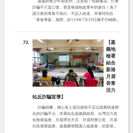
嘉義的青少年朋友們，注意啦！拒絕毒品、打擊
詐騙不只是口號，更是每個熱血青年的責任！為了
讓大家的青春不留白、不誤入歧途，本署特別在
「青春專案」期間，於114年7月19日攜手竹崎鄉
公所、嘉義縣警察局竹崎分局、救國團竹崎鄉團委
會等超強陣容，直接殺入每年暑假都超受歡迎的
「竹崎團委盃青少年3對3籃球賽」 現場，要跟大家
72
【嘉
一起動滋動滋、活力滿點地宣導反毒打詐！ 雖然
義地
今天老天爺不作美，天氣有點陰陰的，但各位選手
檢署
的熱情完全沒在怕，球場上依舊火花四射，展現出
結合
青少年最熱情的活力！現場由嘉義地檢署觀護人及
新港
嘉義榮譽觀護人協進會張坤智理事長帶著他的堅強
團隊，用最生活化、最貼近大家的方式，跟大家面
月眉
對面聊聊毒品和詐騙的「眉角」，讓大家把自我保
長青
護的觀念刻在心裡！ 📢 同學請注意！這些「毒」物
活力
不要碰！ 地檢署在現場大力呼籲大家，現在的新
站反詐騙宣導】
興毒品真的超狡猾！毒販為了躲避追查，還讓毒品
看起來「很潮」，會把它們偽裝成各種飲料、休閒
詐騙猖獗，擔心老人資訊接收不足以因應快速變
食品、零食，甚至偷偷加進香菸裡！然後，這些毒
化的詐騙手法，本署結合嘉義縣政府、台灣活力老
品就趁機在KTV、夜店或音樂祭這種地方流竄，專
化推展協會、月眉潭光天宮、月眉村辦公室、月眉
門吸引好奇的青少年上鉤。拜託大家，看到這些來
社區發展協會、嘉義榮譽觀護人協進會，於新港月
路不明的食物飲料，務必提高警覺，千萬不要「好
眉活動中心辦理反詐騙宣導，提醒長輩，詐騙橫