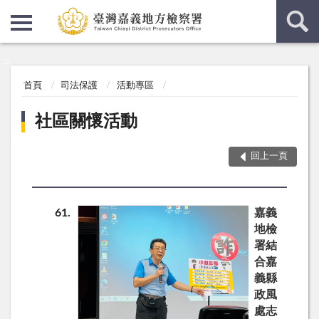
:::
:::
首頁
司法保護
活動專區
社區關懷活動
回上一頁
61
嘉義
地檢
署結
合嘉
義縣
政風
處志