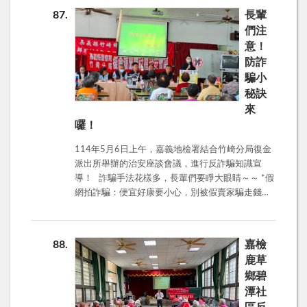
正面能量。 此次活動以「療癒、互動、陪伴」為主
87
長輩
軸，精心安排一系列身心照護課程與家庭同樂活
們注
動。活動開場由專業職能治療師帶領互動體驗課
意！
程，設計符合重傷受保護人能力的簡易活動，讓重
防詐
傷者與其家人能在輕鬆的互動中重建關係，並提升
騙小
日常生活中所需的協調性與功能性。透過這樣的交
流，讓原本沉重的照顧壓力，有了更多理解與支持
秘訣
的出口。 活動中亦安排護理師進行「醫療保健與日
來
常照護知識」講座，針對重傷者常見的身體狀況變
囉！
化、飲食營養建議及居家照護技巧等主題進行說
114年5月6日上午，嘉義地檢署結合竹崎分局復金
明，提供照護者實用的資訊與建議，幫助他們更有
派出所舉辦的治安座談會議，進行反詐騙知識宣
信心地面對日常生活中各種挑戰。 分會專員們理解
導！ 詐騙手法花樣多，長輩們要睜大眼睛～～ *假
重傷馨生人與其家屬不僅面臨身體上的挑戰，更承
網拍詐騙：便宜好康要小心，別被假賣家騙走錢！
受著心理與情感上的壓力，而照護者的長期付出也
*解除分期付款詐騙：千騙萬騙不離ATM！接到要求
往往被社會忽視。因此，本次活動不僅是讓家庭走
解除分期的電話？先冷靜，ATM沒這種功能！ *假
出戶外，更是提供一個可以被理解、被看見的機
投資詐騙：高報酬？保證獲利、穩賺不賠？那麼好
會，讓受保護人與家人感受到社會的溫暖與支持。
88
嘉檢
康自己賺哪輪得到你！ *釣魚簡訊詐騙：點擊不明
參與的馨生家庭紛紛表示，這樣的活動非常難得，
鹿草
連結？小心個人資料被偷、信用卡被盜刷！ *假檢
平時因為照護重擔，較少能夠外出走動，而這次不
鄉碧
警詐騙：檢警不會保管你財產！偵查中不要讓人知
僅能在大自然中放鬆心情，更能學習到許多實用的
潭社
道？偵查不公開是約束檢警不是您！ *猜猜我是
照護知識，彼此之間也有了更多理解與鼓勵。他們