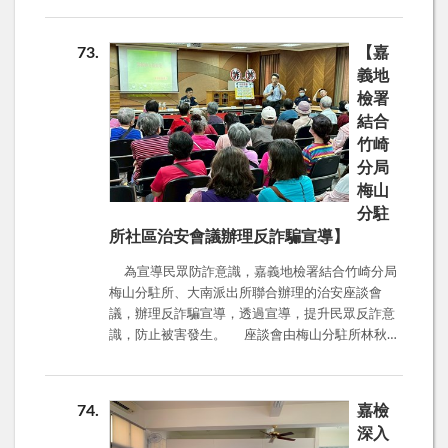
奇心殺死一隻貓」，一個不小心就誤觸毒品，賠掉
行，要冷靜、查證，必要時打165專線諮詢，千萬
自己的一生！ 📢 小心詐騙集團！輕鬆賺錢攏是假，
不能依照對方指示操作，這樣就落入陷阱受騙了。
73
【嘉
別當冤大頭！ 再來就是現在橫行的詐騙集團！他
根據打詐儀表板統計，6月份共16,388件，財損
義地
們超會利用人性的弱點，常打著「輕鬆、簡單、快
共89億1,509.1萬元，平均算起來，每天都有5、6
檢署
速賺錢」的口號來吸引大家，特別是鎖定涉世未深
百件，2、30億的財損。詐騙手法統計前五名依序
結合
的青少年當「車手」。大家千萬不要被金錢沖昏
為投資詐騙、網路購物詐騙、假買家騙賣家詐騙、
竹崎
頭！什麼輕鬆賺大錢的，九成九都是騙人的啦！ 更
假交友投資詐騙及假交友徵婚詐騙。 日前剛發
不要輕易把你的金融卡、存摺、帳號交給別人用，
生，台中豐原驚傳一家五口命案悲劇，疑似因誤入
分局
這樣很容易就會變成詐騙集團的「幫兇」，等著你
「金豆（黃金）詐騙」走上絕路。宣導當下，活力
梅山
的就是觸犯法律，後悔莫及！ 毒品和詐騙犯罪，
站一位老太太上完廁所出來便跌倒，最後叫救護車
分駐
就像兩顆超級毒瘤，嚴重影響我們的生活和社會安
送醫。地檢署林宗材主任觀護人提醒在座老人家，
所社區治安會議辦理反詐騙宣導】
全。嘉義地檢署會繼續火力全開，強力偵辦各種詐
把身體照顧好才是他們首要的工作，對於自己不熟
欺、毒品犯罪，還要掃蕩那些想偷偷溜進校園的黑
悉的不要再去碰觸，否則只是拿錢去給人家操作，
為宣導民眾防詐意識，嘉義地檢署結合竹崎分局
道幫派！這些壞蛋常常先用新興毒品慢慢引誘青少
任人擺布，完全沒有主導能力，最後人跑了，錢也
梅山分駐所、大南派出所聯合辦理的治安座談會
年上癮，等到你離不開毒品了，再把你抓去從事詐
跟著不見，逼得走上絕路，實在遺憾。 詐騙投資
議，辦理反詐騙宣導，透過宣導，提升民眾反詐意
騙、洗錢、販毒這些勾當。 所以啊，青少年朋友
損失的都是老本，投資務必謹慎小心： 投資詐騙常
識，防止被害發生。 座談會由梅山分駐所林秋源
們，對於金錢和財務的來源，一定要有正確的觀
用的話術： 1、假名人拉進LINE投資群組，並在群
所長主持，嘉義地檢署則由林宗材主任觀護人前往
念，把警覺心開到最大，堅決對詐騙毒品說
組中，創設不同角色輪番上陣，假造投資公司運作
與會宣導。林宗材主任表示，去年嘉義縣市詐騙共
「不」！ 別讓他們把你的人生搞得一團糟，白白葬
假象。 2、假分析師誘導操作假投資網站。並提供
有5,619件，被騙金額高達25億7千4百74萬餘元，
74
嘉檢
送你的青春，毀掉你的大好前程！
虛假獲利財報，誘使加碼進場。 3、假分析師謊稱
6月22日星期日一天，就被騙了443件，2億471.9
深入
影響市場布局，指導隱藏提款目的，亦懂得感情勒
萬元，5月份總共騙了1萬6003件，87億2967.8萬