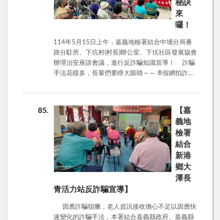
新環境，在資訊接收上可能較為弱勢，容易成為詐
秘訣
騙集團鎖定的目標。透過與移民署的合作，我們希
來
望能更精準地傳遞反詐騙資訊，提升新住民的法律
囉！
知識和警覺性，讓他們在嘉義這片土地上安心生
114年5月15日上午，嘉義地檢署結合中埔分局番
活。 此外，上週適逢溫馨的母親節到來，本次活
路分駐所、下坑村(村長)辦公室、下坑社區發展協會
動中嘉義地檢署也特別向現場的新住民母親們獻上
辦理治安座談會議，進行反詐騙知識宣導！ 詐騙
祝福，感謝她們在異鄉辛勤持家、教養子女的辛勞
手法花樣多，長輩們要睜大眼睛～～ ®假網拍詐
與奉獻，讓活動更添一份溫情與關懷。
騙：便宜好康要小心，別被假賣家騙走錢！ ®解除
分期付款詐騙：千騙萬騙不離ATM！接到要求解除
分期的電話？先冷靜，ATM沒這種功能！ ®假投資
85
【嘉
詐騙：高報酬？保證獲利、穩賺不賠？那麼好康自
義地
己賺哪輪得到你！ ®釣魚簡訊詐騙：點擊不明連
檢署
結？小心個人資料被偷、信用卡被盜刷！ ®假檢警
結合
詐騙：檢警不會保管你財產！偵查中不要讓人知
新港
道？偵查不公開是約束檢警不是您！ ®猜猜我是
誰：假冒熟人騙感情，別讓甜言蜜語騙了您！ 防
鄉大
詐五招，牢記在心 1️.不聽：可疑電話不要聽，果斷
潭長
掛斷最安心！ 2️.不看：不明簡訊、網址不要點，提
青活力站反詐騙宣導】
到繳費要小心！ 3️.不給：個人資料不外洩、存摺帳
因應詐騙猖獗，老人資訊接收擔心不足以因應快
戶不外給！ 4️.查證：有疑問？打165反詐騙專線確
速變化的詐騙手法，本署結合嘉義縣政府、嘉義縣
認！ 5️.告訴親朋好友：詐騙資訊分享給親友，保護