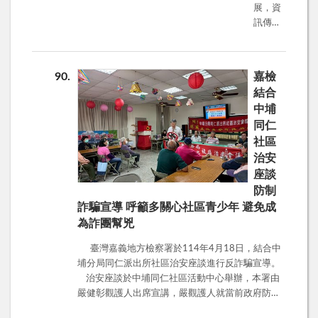
展，資
戶帳號交付、提供予他人使用，成為詐欺集團幫
訊傳播
兇，觸犯法律。 本署落實法務部反詐騙宣導政
無遠弗
策，持續透過不同場合，宣導政府打擊詐騙之決心
屆，犯
及預防詐騙之觀念，除加強查緝詐騙集團外，也強
罪也隱
化民眾警覺性，保障人民財產安全。
90
嘉檢
身其
結合
中，為
中埔
強化青
同仁
少年犯
社區
罪預防
之效，
治安
嘉義地
座談
檢署觀
防制
護人於
詐騙宣導 呼籲多關心社區青少年 避免成
本 (4) 月
為詐團幫兇
22日羅
愛雯前
臺灣嘉義地方檢察署於114年4月18日，結合中
往嘉科
埔分局同仁派出所社區治安座談進行反詐騙宣導。
實中進
治安座談於中埔同仁社區活動中心舉辦，本署由
行「青
嚴健彰觀護人出席宣講，嚴觀護人就當前政府防制
少年犯
詐騙相關作為，識詐、堵詐、阻詐、懲詐進行說