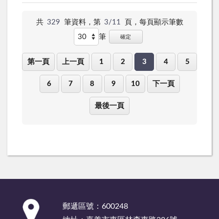
罪預
明，並針對詐團組織分工、手法進行解析，提醒社
防」宣
區居民多關心身邊的青少年朋友，詐團橫行，常以
共
329
筆資料，第
3/11
頁，
每頁顯示筆數
導，以
「輕鬆、簡單、快速賺錢」為訴求，看準人性弱
淺顯易
點，吸收青少年為車手，千萬不要被金錢引誘；或
筆
確定
懂的案
者輕易將金融、帳戶帳號交付、提供予他人使用，
例，加
成為詐欺集團幫兇，觸犯法律。 另外，老年人被
第一頁
上一頁
1
2
3
4
5
強學生
詐騙更是時有所聞，尤其是投資詐騙財損高居不
對刑事
下，提醒退休人士投資理財需謹慎小心，line投資群
6
7
8
9
10
下一頁
法令的
組都是假的，穩賺不賠必定有詐，想要投資理財務
認知，
必循正規管道向金融機構洽詢，千萬不要隨便將錢
提醒學
最後一頁
匯至陌生帳戶，以免一輩子的積蓄瞬間蒸發，欲哭
子不要
無淚。 現場並傳授看緊荷包秘訣：只要陌生來電
成為被
跟錢有關，極有可能就是詐騙，應冷靜以對，即時
害者，
向165專線電話查證，或逕向派出所詢問，千萬不
更不能
要匯錢到不認識的人的帳戶，不要把存摺、印章、
淪為加
提款卡、密碼交給別人，顧好老本。
害人。
觀護
人就現
今校園
:::
郵遞區號：600248
常見之
犯罪議