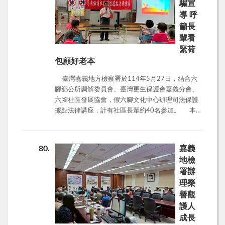
騙宣
報酬、穩賺不賠」為誘餌，誘騙被害人投資虛擬貨
導 呼
幣、未上市股票等，最終血本無歸。 ®解除分期付
款詐騙： 歹徒常冒充電商客服，謊稱民眾因系統錯
籲長
誤被重複扣款或設定成分期付款，要求民眾操作
輩看
ATM或網路銀行取消設定，進而將款項轉出。 ®網
緊荷
路購物詐騙： 詐騙集團會架設假網站或利用拍賣平
包顧好老本
台，以低於市價的商品吸引民眾下單，但收款後卻
不寄送商品或寄送劣質品。 ®假愛情交友詐騙（殺
臺灣嘉義地方檢察署於114年5月27日，結合六
豬盤）： 詐騙集團利用網路交友軟體與被害人建立
腳鄉公所調解委員會、臺灣更生保護會嘉義分會、
感情，待取得信任後，便編造各種理由要求被害人
六腳社區發展協會，假六腳文化中心辦理司法保護
匯款或投資，最終人財兩失。 除了上述常見類
據點法律講座，計有社區長輩約40名參加。 本次
型，本次宣導更特別著重於 「假檢警詐騙」 的解
講座由林宗材主任觀護人主講「防詐騙宣導」，林
析。觀護人警強調，詐騙集團會冒充檢察官、警察
主任觀護人針對現行常見的詐騙手法進行解析，特
或司法機關人員，謊稱民眾涉入洗錢、販毒等重大
別是社會常發生的投資詐騙、假檢警詐騙、假親友
80
嘉義
案件，並以「監管帳戶」、「偵查不公開」等名
詐騙、假愛情詐騙等。提醒長輩遇到不明來電，告
地檢
義，要求民眾將存款匯入指定帳戶，或將存摺、印
知帳戶遭監管、有穩賺不賠之賺錢機會、邀請加入
署辦
章、提款卡等交給詐騙集團。 請民眾務必謹記以下
投資群組、要你猜猜我是誰等，都是詐騙圈套，千
理榮
防詐三要點： 1.「一聽」： 聽到電話內容提及「個
萬不要隨詐騙話術操作，以免傷了荷包。現場並傳
譽觀
人資料外洩」、「涉嫌洗錢」、「司法調查」、
授看緊荷包秘訣：只要陌生來電跟錢有關，極有可
「監管帳戶」等關鍵字，立刻提高警覺。 2.「二
能就是詐騙，應冷靜以對，即時向165專線電話查
護人
掛」： 立即掛斷電話，因為檢警單位偵辦案件絕對
證，或逕向派出所詢問，千萬不要匯錢到不認識的
成長