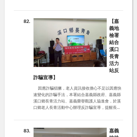
表板的統計，4月份詐騙案件共1萬5千9百多件，財
則先欣賞高肇良老師的自傳型電影「阿良的歸白人
損高達76億5千2百多萬。其中，假投資詐騙、網路
生」，先行了解講師背景，下午再透過現身說法，
購物詐騙、假買家騙賣家詐騙、假交友(投資及徵婚)
了解到踏入毒癮世界難以脫身的痛苦、家人如何面
82
【嘉
詐騙是詐騙手法的前五名。 派出所所長表示，社
對自己的煎熬、以及最後如何走出毒癮，甚至化身
義地
區居民投資詐騙較少，比較多遇到借錢及假檢警詐
成為攜手戒毒夥伴之過程。促使榮譽觀護人了解到
檢署
騙。林主任提醒社區居民，不管Line或臉書，不認
藥癮個案的次文化及內在深層需求，來降低輔導關
結合
識的都不要加，Line取消自動加好友、設帳號密
係建立的阻抗與溝通的隔閡，提升處遇的效能，以
溪口
碼，如果真的遇到用Line借錢，要合理懷疑親友的
增進社會復歸，達到減少再犯的目標。現場也放有
Line是否被盜用，務必要再查證過。但是，如果是
長青
多種毒品的模型供榮譽觀護人參考，更深入瞭解毒
自己Line被盜，趕快回官方帳號填寫意見表，並通
活力
品的態樣。
知好友，避免朋友誤信借錢，也遭遇詐騙。 另
站反
外，為了確保自己不成為詐騙共犯，卡片、密碼及
詐騙宣導】
存款簿切勿交給他人使用，一旦交給他人使用，恐
怕就會成為人頭帳戶，後續的程序及處理就會變得
因應詐騙猖獗，老人資訊接收擔心不足以因應快
很麻煩。 此外，假檢警常常會以涉及案件，帳戶
速變化的詐騙手法，本署結合嘉義縣政府、嘉義縣
必須監管，要民眾將金錢提領接受監管。而且特別
溪口鄉長青活力站、嘉義榮譽觀護人協進會，於溪
提醒偵查不公開，其實目的是要民眾不要找人討
口鄉老人長青活動中心辦理反詐騙宣導，提醒長
論，因為一討論詐騙可能就失敗了。因此，遇到可
輩，詐騙投資損失的都是老本，投資務必謹慎小
疑來電時，務必冷靜、查證，並找家人、里長或派
心。 投資詐騙常用的話術： 1、假名人拉進LINE
出所商量，避免落入陷阱遭詐騙。 隨著報稅季到
投資群組，並在群組中，創設不同角色輪番上陣，
83
嘉義
來，釣魚簡訊也要小心，近期常有小孩繪畫投票、
假造投資公司運作假象。 2、假分析師誘導操作假