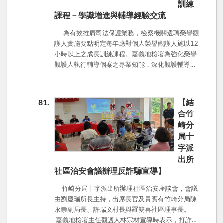
不會在電話中要求民眾匯款或提供個人金融資訊。
人的帳戶，不要把存摺、印章、提款卡、密碼交給
訓練
3.「三查」： 撥打165反詐騙諮詢專線或110報案
別人，顧好老本。 詐騙犯罪已嚴重破壞社會秩序
課程－學識增進與輔導經驗交流
專線查證，切勿回撥詐騙集團提供的任何電話號
及互信，且詐騙手法層出不窮，老年人被詐騙更是
碼。 本署再次呼籲民眾，詐騙手法不斷推陳出
時有所聞，一輩子的積蓄瞬間蒸發，對人生產生很
為有效推廣司法保護業務，檢察機關遴聘榮譽觀
新，但萬變不離其宗，最終目的都是要騙取您的財
大的衝擊。高齡社會的來臨，呼籲大家多關心身旁
護人實施要點明定每年應對個人榮譽觀護人施以12
物。提升自我防詐意識，並將防詐知識傳達給身邊
的長輩及親朋好友，尤其是獨居的長輩，更是要看
小時以上之成長訓練課程。嘉義地檢署為強化榮譽
的親友，共同建構一個安全、無詐的社區環境。
緊荷包顧好老本，提高警覺，防範詐騙。
觀護人執行輔導個案之專業知能，深化觀護輔導工
作，於114年5月22日辦理114年第二次榮譽觀護人
訓練課程。 嘉義地檢署檢察長蔡宗熙分享與毒癮
被告於司法審判的過程中，如何透過自身對於毒品
81
【結
戒癮的知識幫助戒癮，希望被告不要再因毒品陷入
合竹
不斷入監的深淵中，也讓榮譽觀護人作為學習的楷
崎分
模，讓本次的研習有了相當有意義的開場。 性犯
局十
罪因為是涉及到道德層面的犯罪，一直存在大量的
字派
犯罪黑數，針對不知道如何反抗的未成年兒童，更
有可能造成一輩子的陰影。本日透過呂珮瑛社工師
出所
「隱身在日常生活間的性加害樣貌─以兒少性剝削
社區治安會議辦理反詐騙宣導】
為例」，從台灣20多年前的「大貓偷拍案」，至知
竹崎分局十字派出所辦理社區治安座談會，會議
名藝人涉入的「創意私房案」，帶出兒少性剝削防
由劉慶瑞所長主持，出席長官及貴賓有竹崎分局陳
治條例修法，期望透過增訂特定行為、加重罪責及
永崇副局長、許瑞文村長與羅雙喜社區理事長。
機制，以及減少被害人重複陳述等方式，嚇阻潛在
嘉義地檢署主任觀護人林宗材宣導時表示，打詐儀
加害人的行為，更保護被害人的二次傷害。 中午