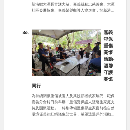
新港鄉大潭長青活力站、嘉義縣精忠慈善會、大潭
大家！詐騙集團很狡猾，但我們更聰明！一起守護
社區發展協會、嘉義榮譽觀護人協進會，於新港鄉
荷包，平安過好每一天！
大潭村社區活動中心辦理反詐騙宣導，提醒長輩：
1.不要隨便提供個人基本資料予他人（如身分證字
號、帳號、卡號及密碼）。 2.不要聽從別人指示去
86
嘉義
操作提款機（ATM 轉帳只會把自己帳戶的錢轉出
犯保
去，不可能把別人的錢轉進來）。 3.來路不明的電
重傷
話或手機簡訊，千萬不要聽從電話指示或以簡訊所
關懷
留電話和歹徒聯絡。有疑問可多與子女、村里鄰
活動-
長、活力站工作人員討論，必要時打165反詐騙專
線諮詢。
溫馨
守護
關懷
同行
為持續關懷重傷被害人及其照顧者或家屬們，犯保
嘉義分會於日前舉辦「重傷受保護人暨馨生家庭支
持及關懷活動」，特別帶領重傷馨生家庭前往自然
環境優美的紅螞蟻生態世界，希望透過戶外活動，
親近大自然，讓馨生人們能夠在放鬆的氛圍中，舒
緩長期以來身心的壓力，進而凝聚家庭關係，提升