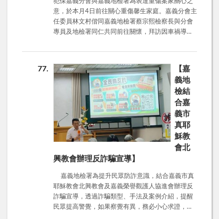
犯保嘉義分會與嘉義地檢署為表達重傷案家關心之
替死鬼。海外打工度假，「高薪、包吃包住、免學
意，於本月4日前往關心重傷馨生家庭。嘉義分會主
歷、免經驗」，必定有詐，切勿誤入詐團陷阱。
任委員林文村偕同嘉義地檢署蔡宗熙檢察長與分會
呼籲青少年朋友暑假打工，千萬不要被金錢引誘；
專員及地檢署同仁共同前往關懷，拜訪因車禍導致
或者輕易將金融卡、密碼、帳戶帳號交付予他人使
重傷之馨生人，除了致贈關懷禮盒外，另與馨生人
用，成為詐欺集團幫兇，誤觸法律。
分享心路歷程及探討生活之改變。 檢察長表示，該
名馨生人在遭逢重大事故後仍展現堅韌生命力，無
77
【嘉
論身為媳婦、母親，或是在職場上扮演的角色，都
義地
表現出令人敬佩的堅毅與勇氣，是女性生命韌性的
檢結
最佳寫照。 林主委亦於談話中得知，案女目前因需
合嘉
照顧罹患失智症的丈夫而處於待業狀態。分會除了
義市
持續協助其尋求合適工作機會外，林主委也積極運
用人脈資源，現場即協助媒合相關職缺，期望能為
真耶
馨生家庭的經濟與生活帶來實質助力。 犯保嘉義分
穌教
會與嘉義地檢署將持續攜手，致力於提供實際支持
會北
與關懷，陪伴重傷馨生人及其家庭一同走過復原之
興教會辦理反詐騙宣導】
路，重建生活的希望與力量。
嘉義地檢署為提升民眾防詐意識，結合嘉義市真
耶穌教會北興教會及嘉義榮譽觀護人協進會辦理反
詐騙宣導，透過詐騙類型、手法及案例介紹，提醒
民眾提高警覺，如果察覺有異，務必小心求證，避
免落入詐騙陷阱。 根據打詐儀表板統計，五月份