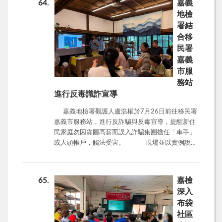
64
嘉義
辦理分期付款，接到聲稱要操作ATM繳稅或解除分
地檢
期的來電，都是詐騙。有人叫你「不要跟別人
署結
說」，說是偵查不公開或內線投資機密，那往往是
合移
騙人的手法。 投資詐騙最常見的，就是「高獲
民署
利、低風險、穩賺不賠」的話術，甚至冒用名人照
片、假造銀行或證券公司網頁，讓人誤信不疑。記
嘉義
得：真正的投資不會保證獲利，更不可能短期翻
市服
倍！ 提醒大家，遇到陌生電話、簡訊或網路投資
務站
邀約，一定要多方查證、多跟親友討論。若有疑
進行反毒識詐宣導
問，也可撥打165反詐騙專線諮詢。多一分警覺，
就能少一分損失。 守護自己的辛苦積蓄，不輕信
嘉義地檢署觀護人盧浩權於7月26日前往移民署
「穩賺不賠」的投資誘惑；照顧好自己的身體與健
嘉義市服務站，進行反詐騙與反毒宣導，提醒新住
康，才是最值得的投資！
民家庭勿因貪圖高薪而誤入詐騙集團擔任「車手」
或人頭帳戶，觸法受害。 現場並以實例說明
詐團常以「兼職打工」為誘因，誘使一步步捲入犯
罪。活動中也特別強調電子菸的危害，指出電子菸
常混合毒品如依託咪酯、K他命等，外觀難以辨
65
嘉檢
識，香氣掩蓋毒性，對青少年極具吸引力卻高度成
深入
癮且傷害神經。 與會家長紛紛表示，這樣的資訊
布袋
非常實用，有助於加強家庭對孩子的保護力。嘉義
社區
地檢署表示，將持續與各單位合作，於暑假期間加