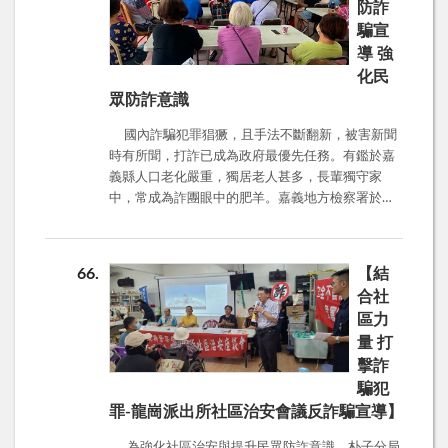
防詐
強法律與毒品防制教育，守護國人遠離危害。
騙宣
導 強
化民
眾防詐意識
國內詐騙犯罪猖獗，且手法不斷翻新，被害新聞
時有所聞，打詐已成為政府最優先任務。有鑑於嘉
義縣人口老化嚴重，獨居老人甚多，長輩獨守家
中，常成為詐團眼中的肥羊。嘉義地方檢察署於
114年7月30日來到嘉義縣布袋鎮過溝社區，結合
布袋鎮公所調解委員會、過溝東安、中安、西安里
社區發展協會等單位，假過溝建德宮活動中心辦
66
【結
理，社區參加民眾相當踴躍，計約50名。 本次講
合社
座由蔡秀琴觀護人主講「防詐騙宣導」，蔡觀護人
區力
針對現行常見的詐騙手法進行解析，特別是社會常
量 打
發生的假冒親友、假冒檢警、騙取人頭帳戶等。提
擊詐
醒長輩遇到不明人士來電，自稱係檢察官、警察
等，告知帳戶遭到監管，或者有高獲利之賺錢機
騙犯
會，極有可能就是詐騙圈套，千萬不要隨詐騙話術
罪-龍崗派出所社區治安會議反詐騙宣導】
操作，應冷靜以對，即時向165專線電話查證，避
為強化社區治安與提升民眾防詐意識，朴子分局