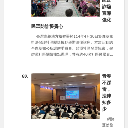
區反
誰：假冒熟人騙感情，別讓甜言蜜語騙了您！ 防
感受到自己並不孤單，還有許多人在背後默默支
詐五招，牢記在心 1.不聽：可疑電話不要聽，果斷
詐騙
持。 犯保嘉義分會長期以來關注馨生人的身心福
掛斷最安心！ 2.不看：不明簡訊、網址不要點，提
祉，未來仍將持續辦理相關支持活動，協助重傷受
宣導
到繳費要小心！ 3.不給：個人資料不外洩、存摺帳
保護人與其家人走過人生的低谷，逐步邁向穩定與
強化
戶不外給！ 4.查證：有疑問？打165反詐騙專線確
希望的生活。透過這樣的家庭關懷與支持服務，分
民眾防詐警覺心
認！ 5.告訴親朋好友：詐騙資訊分享給親友，保護
會期盼讓更多馨生人感受到社會的善意與接納，重
大家！詐騙集團很狡猾，但我們更聰明！ 一起守護
拾對未來的信心與勇氣。
臺灣嘉義地方檢察署於114年4月30日於鹿草鄉
荷包，平安過好每一天！
司法保護社區關懷據點舉辦法律講座。本次活動結
合鹿草鄉公所調解委員會、碧潭社區發展協會，假
碧潭社區關懷據點辦理，共有約40名社區民眾參
加。鹿草鄉長嚴珮瑜也特別到場關心，並在母親節
前夕致贈現場的長輩們康乃馨，提前歡慶母親節。
本次講座由嚴健彰觀護人主講「反詐騙宣導」，
89
青春
嚴觀護人特別提醒現場的長輩，留意陌生電話，特
不踩
別是社會常發生的假冒檢警、猜猜我是誰、假投
雷，
資、騙取人頭帳戶等。尤其是投資詐騙財損高居不
法律
下，投資理財需謹慎小心，line投資群組都是假的，
知多
保證獲利、穩賺不賠必定有詐，想要投資理財務必
循正規管道向金融機構洽詢。 另外，也請長輩們
少
多關心社區的年輕朋友，詐團常以「輕鬆、簡單、
網路
快速賺錢」為訴求，看準人性弱點，吸收年輕人為
蓬勃發
車手，千萬不要被金錢引誘；或者輕易將金融、帳