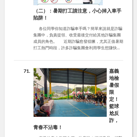
息，更不要點擊陌生連結或掃描可疑QR Code，以
免個人資料被盜用，遭受損失。 嘉義地檢署與嘉
（二）：暑期打工請注意，小心掉入車手
義市政府警察局第一分局北興派出所再次提醒民
陷阱！
眾，唯有提高警覺、多方查證，才能有效遏止詐騙
歪風。若對任何訊息存疑，請務必循官方管道查
各位同學你知道詐騙車手嗎？簡單來說就是詐騙
證，或撥打反詐騙專線尋求協助。
集團中，負責提領、收受最後交付給其他詐騙集團
成員的角色。 近期詐騙愈發猖獗，尤其正值暑期
打工熱門時段，許多詐騙集團會利用學生想賺快錢
的心理，拋出許多充滿誘惑的陷阱，像是假借打工
之名騙存摺或戶頭，又或是求職時要求交付提款卡
等；因此學會辨別正確的求職管道十分重要，以下
71
嘉義
是幾個實用的小技巧，可以讓你察覺異狀!避免落入
地檢
陷阱! ‧ 「3要準備」：要蒐集應徵公司資料、要告
暑假
知親友求職地點、要檢視職缺資訊是否合理。 ‧ 「7
限
不原則」：不繳錢、不購買、不簽約、不辦卡、不
定！
離身、不飲用、不非法工作，確保不掉入詐騙陷
阱，同時注意個人隱私權益。 有任何疑問可撥打求
籃球
職防騙諮詢專線：165。 正確求職管道可洽勞動部
尬反
勞動力發展署台灣就業通：0800-777-888。 圖片
詐，
出處:法務部、嘉義縣政府勞工暨青年發展處。
青春不沾毒！