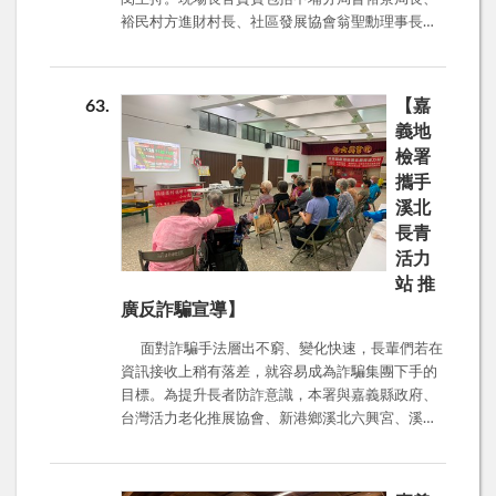
ID、假投資(博弈)網站及詐騙電話，同時與「165全
裕民村方進財村長、社區發展協會翁聖勳理事長、
民防騙」臉書粉絲專頁每週公布投資詐騙網站，提
守望相助隊陳重益隊長、分局一組陳鉛明組長、四
供民眾即時掌握最新詐騙訊息，或可至投信投顧公
組戴志南組長等。 嘉義地檢署結合社區治安會
會網站(www.sitca.org.tw)查詢合法投資管道。
議，由主任觀護人林宗材前往反詐騙宣導。林主任
LINE帳號防護 另外，現代人工作、生活都離不開
63
【嘉
提醒詐騙手法日益新，查證確認才安心： ※投資詐
通訊軟體，其中又以「LINE」為國人最愛用，不
義地
騙方面：提醒投資人，投資沒有捷徑，應循合法管
過，近年來台灣詐騙猖獗，依舊有不少人擔心自己
檢署
道，切勿聽信任何來路不明的消息，更不要輕易交
的個資外洩、帳號被盜用。若是用戶想避免LINE被
攜手
付自身財物或個人資料給他人，才能保護自身財產
盜，建議關閉自動加入好友、關閉允許被加入好
溪北
安全。 ※假檢警詐騙方面： 1、檢警不會電話聯繫
友、允許利用ID加入好友、開啟阻擋訊息、沒有要
扣押財產事宜。 2、聽見檢警要求開立銀行帳戶、
長青
使用時關閉允許自其他裝置登入，及妥善保存帳號
開通網銀服務，就是詐騙。 3、接到檢方電話說要
密碼等方式，以防護LINE被盜用。
活力
交付保證金，一定是詐騙。 4、接到公家或私人機
站 推
關來電，先掛斷，再查證訊息正確性。 5、接到不
廣反詐騙宣導】
明電話，有任何疑慮，務必撥打165詢問。 ※釣魚
簡訊方面：請勿點擊或連結來源不明簡訊所附的網
面對詐騙手法層出不窮、變化快速，長輩們若在
址，也不要撥打該簡訊內所附的電話號碼。如果真
資訊接收上稍有落差，就容易成為詐騙集團下手的
的對簡訊內容事項有疑問，可直接聯繫發送簡訊的
目標。為提升長者防詐意識，本署與嘉義縣政府、
政府機關或上該機關官網查詢，一方面比較直接，
台灣活力老化推展協會、新港鄉溪北六興宮、溪北
也比較安全。
村辦公室、溪北社區發展協會及嘉義榮譽觀護人協
進會合作，在新港鄉溪北長青活力站舉辦反詐騙宣
導活動。 活動中特別提醒長輩們： 提款機無法