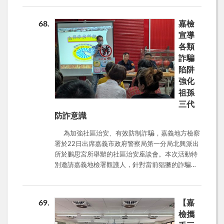
資、帳號、密碼都不要輕易填寫！ 本次座談會
何保護自己與家人，遠離詐騙陷阱。 根據警政署
在熱烈的交流與民眾積極參與下圓滿結束，展現警
「打詐儀表板」6月份的統計，全台共發生 16,388
68
嘉檢
方與社區聯手守護治安、共同防詐的決心。
件詐騙案，造成財損高達 89億1,509.1萬元。前五
宣導
大詐騙手法分別為： 假投資詐騙 網路購物詐騙 假
各類
買家騙賣家 假交友投資詐騙 假交友徵婚詐騙 林主
詐騙
任特別指出，近期台中豐原發生一家五口因「黃金
陷阱
代購詐騙」輕生的悲劇，新北汐止亦有一對夫妻因
投資損失250萬元而走上絕路。詐騙不僅令人傾家
強化
蕩產，甚至家破人亡，實在令人痛心。 這些投資
祖孫
詐騙多採取「養、套、殺」的步驟，從博取信任開
三代
始，逐步誘導受害人投入資金，最後一舉斂財。林
防詐意識
主任強調，投資務必循合法、正規管道，切勿輕信
網路上的所謂投資老師或陌生邀約。 現場也傳授
為加強社區治安、有效防制詐騙，嘉義地方檢察
防詐「三字訣」- 📌 冷靜：不要被高獲利、高回報
署於22日出席嘉義市政府警察局第一分局北興派出
沖昏頭 📌 查證：多問、多查，可諮詢165反詐專線
所於鵬思宮所舉辦的社區治安座談會。本次活動特
📌 打165：發現可疑情況，立即撥打165求證 本
別邀請嘉義地檢署觀護人，針對當前猖獗的詐騙手
次活動在溫馨的信仰氛圍中順利完成，讓防詐觀念
法，尤其是針對老年人的投資詐騙進行深入宣導，
深入教友心中，也再次呼籲大家：提高警覺、主動
並呼籲與會長輩將反詐騙知識帶回家庭，提醒家中
查證、守住荷包，就是守住家庭的幸福與平安。
年輕一輩也要慎防暑期打工及個人資料詐騙。 座
69
【嘉
談會上，嘉義地檢署的觀護人以生動活潑的方式，
檢攜
結合實際案例，詳細剖析了各種常見的投資詐騙手