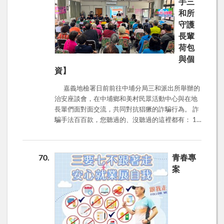
手三
法。觀護人提醒在場的長輩們，詐騙集團經常利用
和所
高報酬、穩賺不賠的口號，引誘受害者投入資金。
守護
他們可能會假冒知名企業、銀行或投資專家，透過
LINE、臉書等社群軟體或電話進行接觸，甚至誘騙
長輩
長輩加入假投資群組，營造賺錢的假象，最終讓受
荷包
害者血本無歸。 觀護人特別強調，民眾務必記住
與個
「高報酬伴隨高風險」的原則，對於來路不明的投
資】
資管道應保持高度警覺。切勿輕信來路不明的訊
息，不隨意點擊可疑連結，更不要將個人金融資料
嘉義地檢署日前前往中埔分局三和派出所舉辦的
（如銀行帳號、密碼）提供給任何人。遇到任何可
治安座談會，在中埔鄉和美村民眾活動中心與在地
疑情況，應立即撥打「165反詐騙諮詢專線」或
長輩們面對面交流，共同對抗猖獗的詐騙行為。 詐
「110報案專線」查證。 除了老年投資詐騙外，
騙手法百百款，您聽過的、沒聽過的這裡都有： 1.
觀護人也特別呼籲與會長輩們，將反詐騙的觀念向
假網拍。 2.解除分期付款。 3.假投資。 4.釣魚簡
下扎根，向家中的孫子女和子女進行宣導，提醒他
訊。 5.假冒公務機關。 不只錢，個資也有價： 1.
們在暑期打工時務必提高警覺。詐騙集團常利用學
不隨便填資料。 2.網路借貸、應徵工作不交出存
70
青春專
生暑期求職心切的心理，以「高薪輕鬆」等誘惑，
摺、印章、密碼。 3.留意孩子暑期打工，小心被騙
案
要求提供銀行帳戶、身分證件等個人資料，最終卻
當車手、人頭帳戶。 遇到可疑電話或訊息請立
成為詐騙集團的人頭帳戶或被利用進行不法行為。
刻： 打165反詐騙專線。 110報警。 就近洽詢派出
此外，觀護人也提醒年輕族群，在網路時代個人
所。 嘉義地檢署 關心您
資料的保護至關重要。不隨意在社群媒體上公開過
多個人資訊，不輕易相信來路不明的抽獎、貸款訊