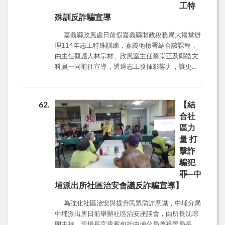
工特
殊訓反詐騙宣導
嘉義縣政風處日前假嘉義縣財政稅務局大禮堂辦
理114年志工特殊訓練，嘉義地檢署結合該課程，
由主任觀護人林宗材、政風室主任蔡崇正及鄭皓文
科員一同前往宣導，透過志工發揮影響力，讓更多
人有防詐意識，免於被害。 假投資 一、手法及
話術解析 詐騙集團透過網路社群或交友軟體主動
認識被害人，並假借股票、虛擬通貨、期貨、外匯
62
【結
及基金等名義，吸引民眾加入LINE投資群組，初期
合社
會先讓民眾小額獲利，再以資金越多獲利越多說
區力
詞，引誘民眾加入投資網站或下載APP並投入大量
量 打
資金，後續再以洗碼量不足、繳保證金、IP異常等
擊詐
理由拒絕出金，民眾發現帳號遭凍結或網站關閉才
發現遭詐。二、預防策略(一)高獲利必定伴隨高風
騙犯
險，聽到「保證獲利」、「穩賺不賠」必定是詐
罪─中
騙，民眾應選擇自己有深入瞭解過的投資標的，不
埔派出所社區治安會議反詐騙宣導】
要輕信來源不明投資管道或網路連結，如遇到加
為強化社區治安與提升民眾防詐意識，中埔分局
「LINE」進行投資必為詐騙。(二)「165防騙宣導」
中埔派出所日前舉辦社區治安座談會，由所長沈琮
LINE官方帳號及165全民防騙網可查詢詐騙LINE
閔主持。現場長官貴賓包括中埔分局曾裕景局長、