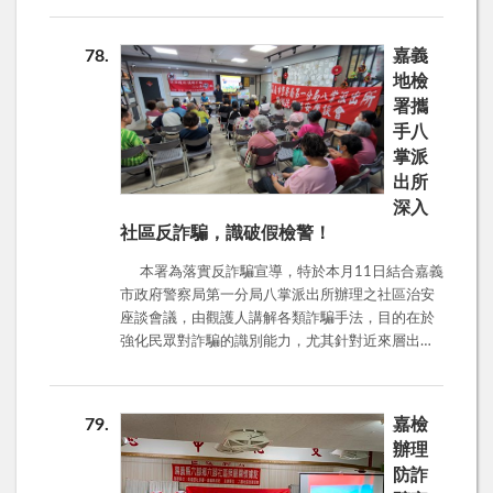
共有16,003件，財損高達87億2,967.8萬元，詐騙
手法前五名分別為假投資詐騙、網路購物詐騙、假
78
嘉義
買家騙賣家詐騙，假交友(投資詐財)詐騙、假交友
地檢
(徵婚詐財)詐騙。最近媒體披露，一位退休銀行襄理
署攜
也被騙，他在抖音看到關於投資股票的內容，發現
手八
對方分析、講解都十分專業，更掌握了內線消息，
掌派
讓他忍不住加入LINE群組，想要一起賺大錢，沒想
到卻在短短幾週內被騙光3156萬餘元。因此，地檢
出所
署提醒，投資一定要透過主管機關核准的業者，才
深入
有保障。目前主管機關已建置合法證券商、期貨
社區反詐騙，識破假檢警！
業、投信投顧業的查詢網頁，投資人開戶前可先透
本署為落實反詐騙宣導，特於本月11日結合嘉義
過該網頁查詢對方是否為合法業者。 另外，證券
市政府警察局第一分局八掌派出所辦理之社區治安
商公會官網亦已彙整所有證券商承銷有價證券的公
座談會議，由觀護人講解各類詐騙手法，目的在於
告(https://web.twsa.org.tw/edoc2/)，投資人申購股
強化民眾對詐騙的識別能力，尤其針對近來層出不
票前，可先透過該網頁查詢申購案件是否屬實。另
窮的「假檢警」詐騙進行重點宣導。 在座談會
外，聽到保證獲利，穩賺不賠，一定是詐騙，如有
中，嘉義地檢署觀護人與八掌派出所的員警們，透
疑問，可打165專線諮詢。
過近期新聞案例分享，讓參與民眾了解到詐騙集團
79
嘉檢
的慣用伎倆。本次宣導內容涵蓋了多種常見的詐騙
辦理
類型，讓民眾能夠全面提升防詐意識： ®假投資詐
防詐
騙： 詐騙集團常利用社群媒體或交友軟體，以「高