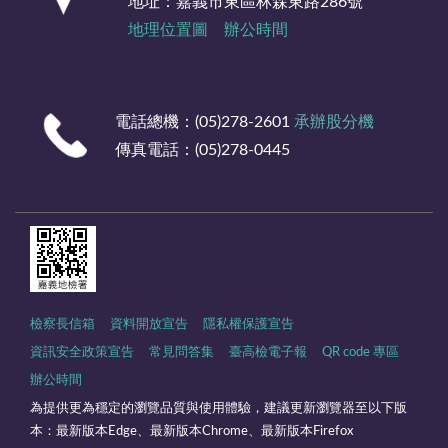
地址：嘉義市東區林森東路286號
題為分
地理位置圖
辦公時間
享，包
含校園
霸凌、
網路謾
電話總機：(05)278-2601
承辦股分機
罵、兒
少性剝
傳真電話：(05)278-0445
削及詐
騙預
防、毒
品危害
等層面
為討
論，由
於現今
檢察長信箱
資料開放宣告
隱私權保護宣告
手機網
資訊安全政策宣告
常見問答集
臺高檢電子報
QR code 專區
路發
達，且
辦公時間
各式交
為提供更為穩定的瀏覽品質與使用體驗，建議更新瀏覽器至以下版
友通訊
本：最新版本Edge、最新版本Chrome、最新版本Firefox
軟體盛