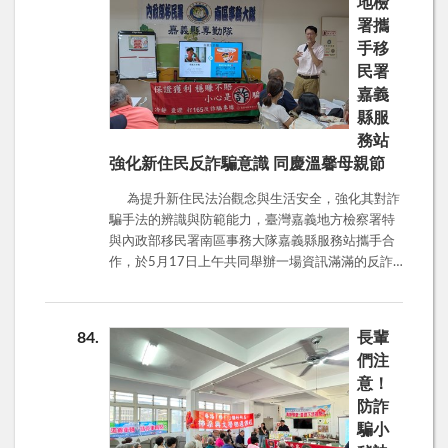
地檢
毛小孩票選、停車費未繳、違規罰單未繳等等，小
投資網站。並提供虛假獲利財報，誘使加碼進場。
署攜
心這些都有詐，務必循官方網站查詢，切莫中計。
3、假分析師謊稱影響市場布局，指導隱藏提款目
手移
的，亦懂得感情勒索，謊稱代墊投資款，要求還
民署
款。 4、延遲或無法出金後，失聯。 防詐小撇
步： 1、在LINE設定中，取消「允許利用ID加入好
嘉義
友」。 2、名人或陌生人主動加LINE或拉人入群，
縣服
一定是詐騙。 3、聽見高獲利、穩賺不賠，就是騙
務站
術！ 4、投資，卻要求「面交」，一律報警處理。
強化新住民反詐騙意識 同慶溫馨母親節
5、有任何疑慮，請撥打165諮詢。
為提升新住民法治觀念與生活安全，強化其對詐
騙手法的辨識與防範能力，臺灣嘉義地方檢察署特
與內政部移民署南區事務大隊嘉義縣服務站攜手合
作，於5月17日上午共同舉辦一場資訊滿滿的反詐
騙法律宣導活動。 本次活動由觀護人進行宣導，
聚焦於常見的詐騙類型，特別針對投資詐欺、網路
購物陷阱、假冒親友借錢、假檢警詐騙、求職詐騙
84
長輩
等惡質手法，以淺顯易懂的方式，搭配實際案例，
們注
深入剖析詐騙集團的慣用話術，並提供有效的防範
意！
對策，協助新住民朋友建立自我保護意識，避免成
防詐
為詐騙受害者。 嘉義地檢署觀護人表示新住民朋
騙小
友離鄉背井來到台灣，往往需要花費更多時間適應