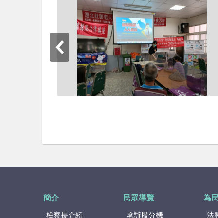
簡介
民眾導覽
為
檢察長介紹
承辦股分機
法