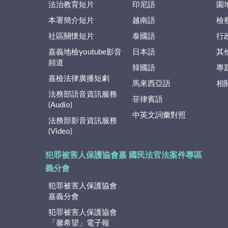
法治教育短片
印尼語
園
本署簡介短片
越南語
檢
社區關懷短片
泰國語
行
嘉義地檢youtube影音
日本語
其
頻道
韓國語
專
嘉檢法律廣播短劇
馬來西亞語
相
法務部語音資訊服務
菲律賓語
(Audio)
中英文詞彙對照
法務部影音資訊服務
(Video)
犯罪被害人保護協會嘉
國民法官法案件專區
義分會
犯罪被害人保護協會
嘉義分會
犯罪被害人保護協會
「馨希望」電子報