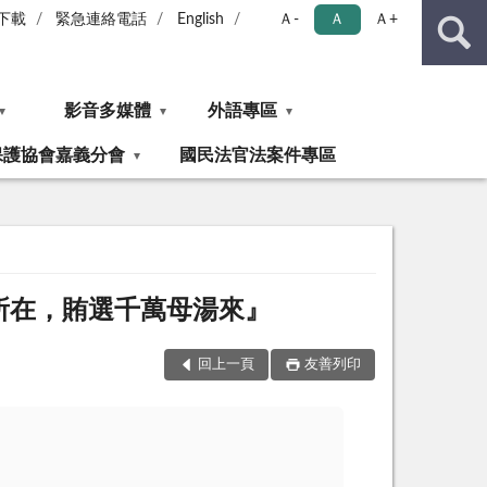
下載
緊急連絡電話
English
Ａ-
Ａ
Ａ+
影音多媒體
外語專區
保護協會嘉義分會
國民法官法案件專區
好所在，賄選千萬母湯來』
回上一頁
友善列印