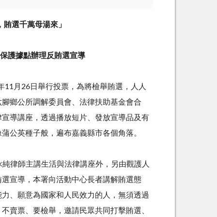
，賄選千萬母湯來」
保護據點辦理反賄選宣導
年
11
月
26
日舉行投票，為將檢舉賄選，人人
六腳鄉公所調解委員會、法律扶助基金會合
律宣導講座，透過播放短片、發放宣導品及有
像蒲公英種子般，遍布嘉義縣市各個角落。
詠純律師主講生活與法律講座外，另由觀護人
賄選宣導，本署向活動中心長者講解賄選態
能力、願意為國家和人民效力的人，無須透過
、不賣票、要檢舉，邀請民眾共同打擊賄選、