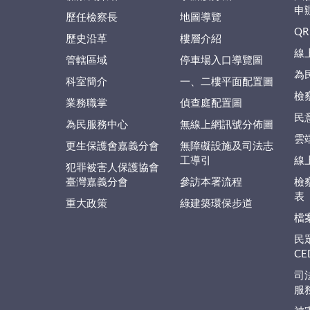
申
歷任檢察長
地圖導覽
QR
歷史沿革
樓層介紹
線
管轄區域
停車場入口導覽圖
為
科室簡介
一、二樓平面配置圖
檢
業務職掌
偵查庭配置圖
民
為民服務中心
無線上網訊號分佈圖
雲
更生保護會嘉義分會
無障礙設施及司法志
工導引
線
犯罪被害人保護協會
臺灣嘉義分會
參訪本署流程
檢
表
重大政策
綠建築環保步道
檔
民
C
司
服