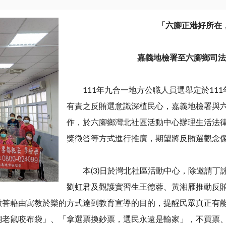
「六腳正港好所在
嘉義地檢署至六腳鄉司法
111
年九合一地方公職人員選舉定於
111
有責之反賄選意識深植民心，嘉義地檢署與
作，於六腳鄉灣北社區活動中心辦理生活法
獎徵答等方式進行推廣，期望將反賄選觀念
本
(3)
日於灣北社區活動中心，除邀請丁
劉虹君及觀護實習生王德蓉、黃湘雁推動反
徵答藉由寓教於樂的方式達到教育宣導的目的，提醒民眾真正有
飼老鼠咬布袋」、「拿選票換鈔票，選民永遠是輸家」，不買票