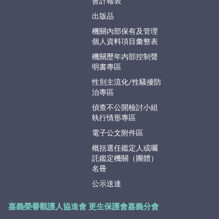
會計報表
出版品
機關內部保有及管理
個人資料項目彙整表
機關歷年內部控制聲
明書專區
性別主流化/性騷擾防
治專區
偵查不公開檢討小組
執行情形專區
電子公文附件區
概括選任鑑定人或囑
託鑑定機關（團體）
名冊
公示送達
嘉義榮譽觀護人協進會
更生保護會嘉義分會