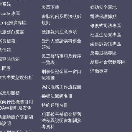
辦系統
表單下載
婦幼安全園地
 code 專區
書狀範例及司法狀紙
司法保護據點
上e化推廣專區
規則
修復式司法專區
民服務白皮書
應訊報到注意事項
社區生活營專區
察長信箱
受刑人聲請易科罰金
緩起訴資訊專區
須知
意信箱
反毒戒癮專區
民眾聲請事項及程序
端查賄信箱
易服社會勞動專區
一覽表
上問卷
活動專區
刑事保證金單一窗口
察官辦案態度分析
流程圖
為民服務工作流程圖
案應用服務
榮譽法醫師名冊
眾向行政機關引用
特約通譯名冊
EDAW指引及案例
犯罪被害補償金新舊
法相驗簡介暨相關
法差異說明書相關參
務說明
考資料