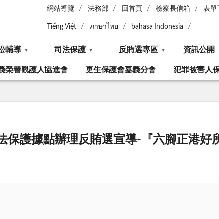
網站導覽
法務部
回首頁
檢察長信箱
表單
Tiếng Việt
ภาษาไทย
bahasa Indonesia
訟輔導
司法保護
反賄選專區
資訊公開
義榮譽觀護人協進會
更生保護會嘉義分會
犯罪被害人
鄉司法保護據點辦理反賄選宣導-『六腳正港