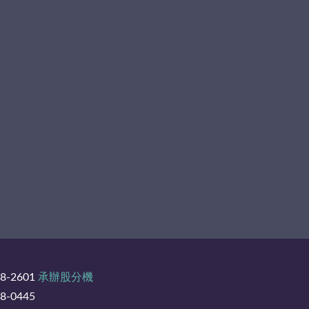
8-2601
承辦股分機
-0445