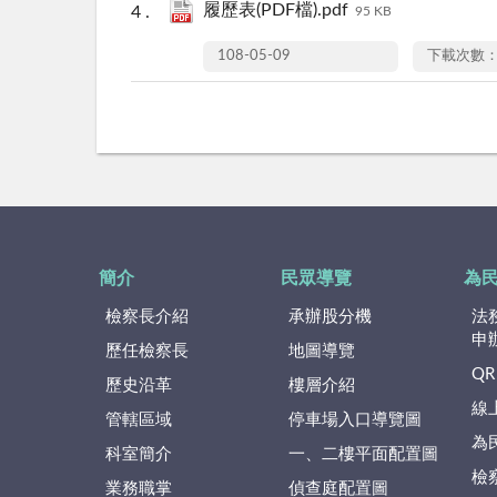
履歷表(PDF檔).pdf
95 KB
108-05-09
下載次數：
簡介
民眾導覽
為
檢察長介紹
承辦股分機
法
申
歷任檢察長
地圖導覽
QR
歷史沿革
樓層介紹
線
管轄區域
停車場入口導覽圖
為
科室簡介
一、二樓平面配置圖
檢
業務職掌
偵查庭配置圖