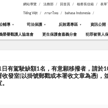
網站導覽
法務部
回首頁
檢察長信箱
表單
Tiếng Việt
ภาษาไทย
bahasa Indonesia
訟輔導
司法保護
反賄選專區
資訊公開
義榮譽觀護人協進會
更生保護會嘉義分會
犯罪被害人
1日有駕駛缺額1名，有意願移撥者，請於10
收發室(以掛號郵戳或本署收文章為憑)，
宜。