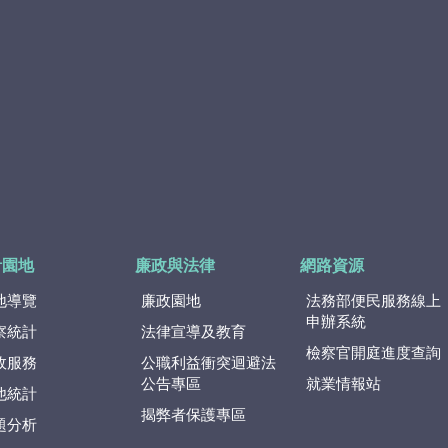
計園地
廉政與法律
網路資源
地導覽
廉政園地
法務部便民服務線上
申辦系統
察統計
法律宣導及教育
檢察官開庭進度查詢
政服務
公職利益衝突迴避法
公告專區
就業情報站
他統計
揭弊者保護專區
題分析