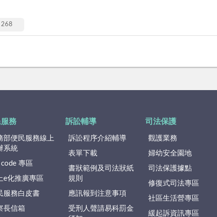
268
民服務
訴訟輔導
司法保護
務部便民服務線上
訴訟程序介紹輔導
觀護業務
辦系統
表單下載
婦幼安全園地
 code 專區
書狀範例及司法狀紙
司法保護據點
上e化推廣專區
規則
修復式司法專區
民服務白皮書
應訊報到注意事項
社區生活營專區
察長信箱
受刑人聲請易科罰金
緩起訴資訊專區