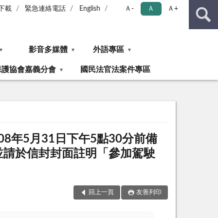
下載
緊急連絡電話
English
Ａ-
Ａ
Ａ+
影音多媒體
外語專區
保護協會嘉義分會
國民法官法案件專區
8年5月31日下午5點30分前備
並請於信封封面註明「參加駕駛
回上一頁
友善列印