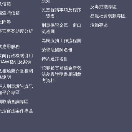
須知
意信箱
反毒戒癮專區
民眾聲請事項及程序
端查賄信箱
易服社會勞動專區
一覽表
上問卷
活動專區
刑事保證金單一窗口
察官辦案態度分析
流程圖
為民服務工作流程圖
案應用服務
榮譽法醫師名冊
眾向行政機關引用
特約通譯名冊
EDAW指引及案例
犯罪被害補償金新舊
法相驗簡介暨相關
法差異說明書相關參
務說明
考資料
害人刑事訴訟資訊
知平台專區
期取消查詢專區
民法官法案件專區