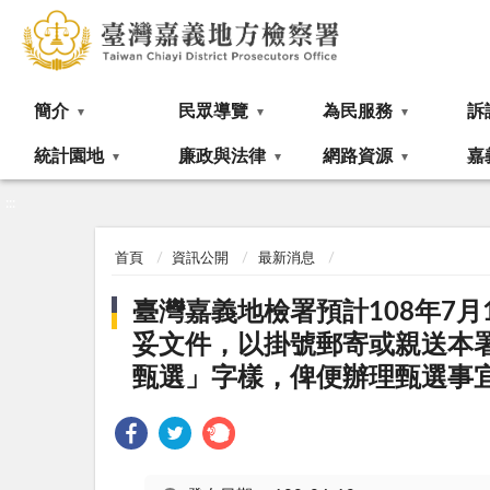
:::
簡介
民眾導覽
為民服務
訴
統計園地
廉政與法律
網路資源
嘉
:::
首頁
資訊公開
最新消息
臺灣嘉義地檢署預計108年7月
妥文件，以掛號郵寄或親送本署
甄選」字樣，俾便辦理甄選事