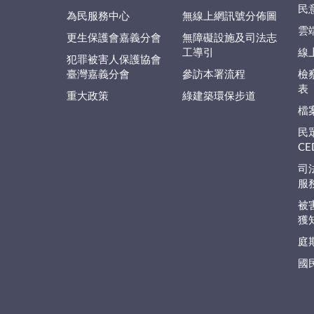
民
為民服務中心
無線上網訊號分佈圖
雲
更生保護會嘉義分會
無障礙設施及司法志
工導引
線
犯罪被害人保護協會
臺灣嘉義分會
參訪本署流程
檢
表
重大政策
綠建築環保步道
檔
民
C
司
服
被
獲
庭
國