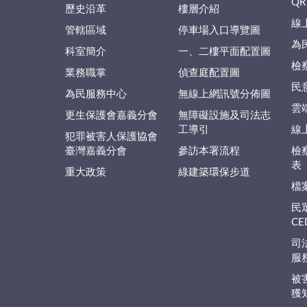
QR
歷史沿革
樓層介紹
線
管轄區域
停車場入口導覽圖
為
科室簡介
一、二樓平面配置圖
檢
業務職掌
偵查庭配置圖
民
為民服務中心
無線上網訊號分佈圖
雲
更生保護會嘉義分會
無障礙設施及司法志
工導引
線
犯罪被害人保護協會
臺灣嘉義分會
參訪本署流程
檢
表
重大政策
綠建築環保步道
檔
民
C
司
服
被
獲