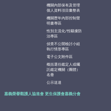
機關內部保有及管理
個人資料項目彙整表
機關歷年內部控制聲
明書專區
性別主流化/性騷擾防
治專區
偵查不公開檢討小組
執行情形專區
電子公文附件區
概括選任鑑定人或囑
託鑑定機關（團體）
名冊
公示送達
嘉義榮譽觀護人協進會
更生保護會嘉義分會