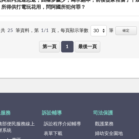
玩具店內流連忘返，因輸多贏少，為求翻本，前後從家裡偷了十
，所得供打電玩花用，問阿國所犯何罪？
共
25
筆資料，第
1/1
頁，
每頁顯示筆數
筆
確定
第一頁
1
最後一頁
民服務
訴訟輔導
司法保護
務部便民服務線上
訴訟程序介紹輔導
觀護業務
辦系統
表單下載
婦幼安全園地