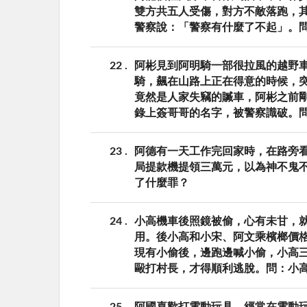
雙方共五人受傷，對方不敵落跑，
警察說：「警察有什麼了不起」。
22
阿彬見到阿明騎一部很拉風的越野
騎，飆在山路上正在得意的時候，
竟然是人家失竊的贓車，阿彬之前
錄上簽哥哥的名字，被警察識破。
23
阿德有一天工作完回家時，在路旁
局提款機提領三萬元，以為神不鬼
了什麼罪？
24
小高機車後照鏡被偷，心有未甘，
用。後小高和小宋、阿文乘檳榔價
現有小偷後，邊跑邊喊小偷，小高
毆打村長，才得順利逃脫。問：小