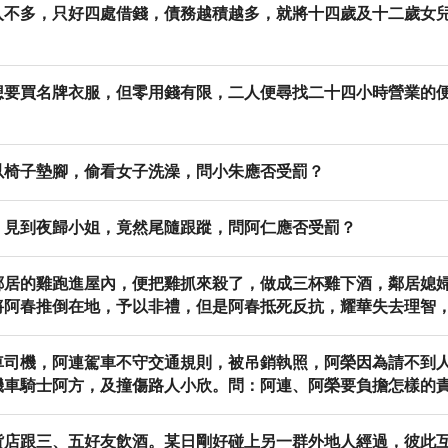
入不多，只好四處借錢，債務越積越多，就將十四歲及十二歲女
想要買名牌衣服，但零用錢有限，二人便尋找二十四小時營業的
以椅子墊腳，偷看女子洗澡，問小朱應否受罰？
，見到夜歸小姐，竟然尾隨跟蹤，問阿仁應否受罰？
鄰居的雞跑進屋內，便把雞抓來殺了，做成三杯雞下酒，鄰居媳
將阿春推倒在地，予以非禮，但是阿春抵死反抗，耀華失去理智
車司機，阿連駕車不守交通規則，被吊銷執照，阿榮因為請不到
機車騎士阿方，及撞傷路人小欣。問：阿連、阿榮要負擔怎樣的
貨店跟三、五好友飲酒。某日剛好碰上另一群外地人經過，彼此