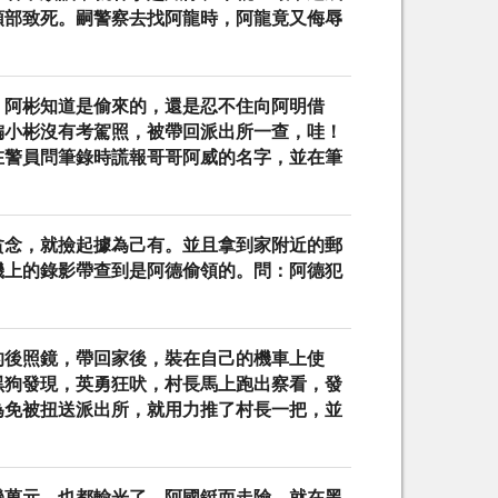
頭部致死。嗣警察去找阿龍時，阿龍竟又侮辱
，阿彬知道是偷來的，還是忍不住向阿明借
偏小彬沒有考駕照，被帶回派出所一查，哇！
在警員問筆錄時謊報哥哥阿威的名字，並在筆
貪念，就撿起據為己有。並且拿到家附近的郵
機上的錄影帶查到是阿德偷領的。問：阿德犯
的後照鏡，帶回家後，裝在自己的機車上使
黑狗發現，英勇狂吠，村長馬上跑出察看，發
為免被扭送派出所，就用力推了村長一把，並