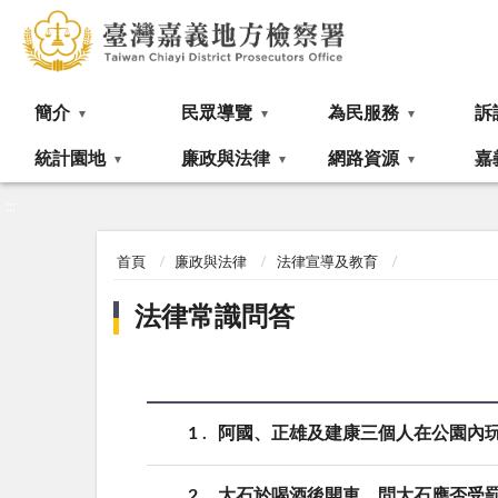
:::
簡介
民眾導覽
為民服務
訴
統計園地
廉政與法律
網路資源
嘉
:::
首頁
廉政與法律
法律宣導及教育
法律常識問答
1
阿國、正雄及建康三個人在公園內
2
大石於喝酒後開車，問大石應否受