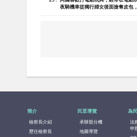
25
阿國喜歡打電動玩具，經常在電動
夜騎機車從獨行婦女後面搶奪皮包
簡介
民眾導覽
為
檢察長介紹
承辦股分機
法
申
歷任檢察長
地圖導覽