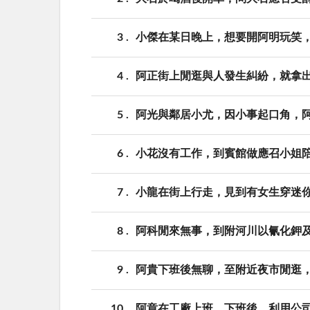
3
小傑在某日晚上，想要開阿明玩笑
4
阿正街上閒逛與人發生糾紛，就拿
5
阿光與鄰居小尤，因小事起口角，
6
小花沒有工作，到賓館做應召小姐
7
小龍在街上行走，見到有女生穿迷
8
阿科閒來無事，到附河川以氰化鉀
9
阿貴下班後無聊，至附近夜市閒逛
10
阿章在工廠上班，下班後，利用公