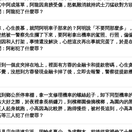
其中阿成落單，阿龍因肩膀受傷，怒氣難消就持武士刀猛砍對方
問：阿龍犯了什麼罪？
車，心生羨慕，就問阿明車子那來的？阿明說「不要問那麼多」
突然被一警察先生攔了下來，要阿彬拿出機車的駕照、行照，偏
剛因和人打架，事情還沒解決，心想這次再出事就完蛋了，於是
問：阿彬犯了什麼罪？
看到一個皮夾掉在地上，裡面有方蓉的金融卡和提款密碼，心生
不覺，沒想到方蓉發現金融卡掉了後，立即去報警，警察從提款
就到鄉公所停車棚，拿一支修理機車的螺絲起子，卸下同型機車
格大好之際，於夜裡拿長柄鐮刀，到檳榔園偷摘檳榔，為園內的
三人起身就跑，小高因為比較胖，跑得慢些，被村長追到，小高
高等三人犯了什麼罪？