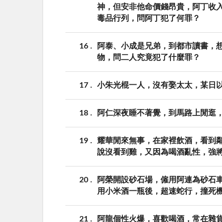
神，但安非他命價錢昂貴，阿丁收
毒品行列，問阿丁犯了何罪？
16
阿泰、小成是兄弟，到都市讀書，
物，問二人究竟犯了什麼罪？
17
小朱光棍一人，沒有娶太太，某日
18
阿仁深夜睡不著覺，到馬路上閒逛
19
耀華閒來無事，在家裡飲酒，看到
說沒看到雞，又因為喝酒亂性，強
20
阿榮開設砂石場，僱用阿連為砂石
用小米酒一瓶後，超速蛇行，撞死
21
阿龍個性火爆，喜歡喝酒，常在雜