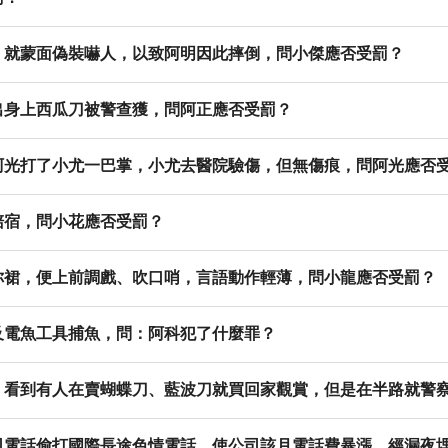
，就蒙面偽裝嚇人，以致阿明因此摔倒，問小傑應否受罰？
出身上西瓜刀被警查獲，問阿正應否受罰？
阿光打了小尤一巴掌，小尤去醫院驗傷，但無傷痕，問阿光應否
陪宿，問小花應否受罰？
你裙，便上前調戲、吹口哨，言語動作輕薄，問小龍應否受罰？
及電魚工具捕魚，問：阿科犯了什麼罪？
，看到有人在賣蝴蝶刀、藍波刀就買回家觀賞，但是在半路就警
司電話偷打國際長途色情電話，使公司該月電話費暴漲，經漏夜