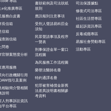
 code 專區
書狀範例及司法狀紙
司法保護據點
上e化推廣專區
規則
修復式司法專區
民服務白皮書
應訊報到注意事項
社區生活營專區
察長信箱
受刑人聲請易科罰金
緩起訴資訊專區
須知
意信箱
反毒戒癮專區
民眾聲請事項及程序
端查賄信箱
易服社會勞動專區
一覽表
上問卷
活動專區
刑事保證金單一窗口
察官辦案態度分析
流程圖
為民服務工作流程圖
案應用服務
榮譽法醫師名冊
眾向行政機關引用
特約通譯名冊
EDAW指引及案例
犯罪被害補償金新舊
法相驗簡介暨相關
法差異說明書相關參
務說明
考資料
害人刑事訴訟資訊
知平台專區