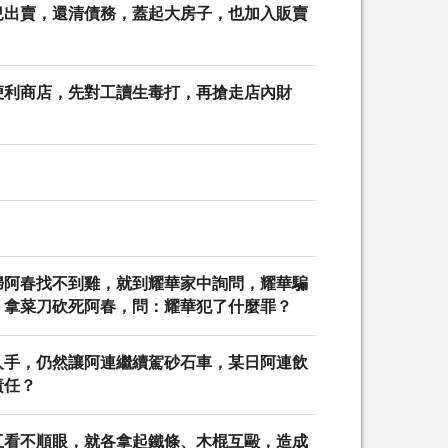
兒出賣，還清債務，蓋起大房子，也加入販賣
便利商店，先對工讀生毒打，再搶走店內財
婦阿春找不到雞，就到耀華家中詢問，耀華騙
，拿菜刀砍死阿春，問：耀華犯了什麼罪？
人手，仍然讓阿連繼續駕砂石車，某日阿連飲
責任？
互看不順眼，就各拿起鐵條、木棍互毆，造成