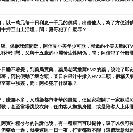
錢，以一萬元每十日利息一千元的價碼，出借他人，為了方便討
阿中押至山上活埋，問：勇哥犯了什麼罪？
店、保齡球館閒逛，阿信見小美年少可欺，就邀約小美去唱KT
久移情別戀，又與十五歲的小麗發生性關係，問：阿信犯了什麼
一日睡不著覺，到藥局買藥，藥局老闆推薦FM2的藥，說吃了即
顯著，阿松便動了壞念頭，某日在果汁中摻入FM2二顆，假稱天
帶至家中強姦，問：阿松犯了什麼罪？
，賺錢不多，又感染都市奢華的風氣，便回家鄉開了一家歡唱K
唱歌，甚至當場跳脫衣舞，任由客人撫摸身體，或是陪客人上床
友阿寶神秘兮兮的告訴他說，有一種東西可以提神，吸了以後可
，但藥效一過，就要連睡一日一夜，打雷都敲不醒（這個玩意就