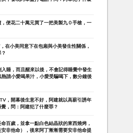
債，便花二十萬元買了一把美製九０手槍，一
V，在小美同意下在包廂與小美發生性關係，
罪？
刻入睡，而且醒來以後，不會記得睡覺中發生
氣熱請小愛喝果汁，小愛受騙喝下，數分鐘後
TV，開幕後生意不好，阿建就以高薪引誘年
睡覺，問：阿建犯了什麼罪？
長命百歲，並拿一點白色結晶狀的東西燒烤，
是安非他命），後來阿丁漸漸需要安非他命提