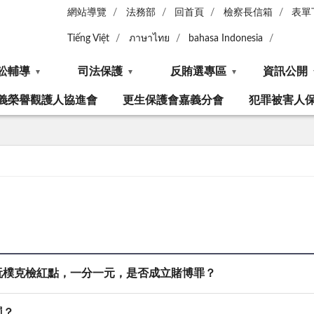
網站導覽
法務部
回首頁
檢察長信箱
表單
Tiếng Việt
ภาษาไทย
bahasa Indonesia
訟輔導
司法保護
反賄選專區
資訊公開
義榮譽觀護人協進會
更生保護會嘉義分會
犯罪被害人
玩樸克檢紅點，一分一元，是否成立賭博罪？
罰？