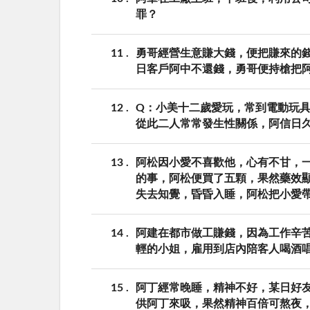
罪？
11
勇哥經營生意賺大錢，便把賺來的
日客戶阿中不還錢，勇哥便持槍把
12
Q：小美十二歲愛玩，常到電動玩具
從此二人常常發生性關係，阿信日
13
阿松因小愛不喜歡他，心有不甘，
的事，阿松便買了五顆，果然藥效
失去知覺，昏昏入睡，阿松把小愛
14
阿建在都市做工賺錢，因為工作辛苦
輕的小姐，雇用到店內陪客人喝酒
15
阿丁經常晚睡，精神不好，某日好
供阿丁來吸，果然精神百倍可熬夜