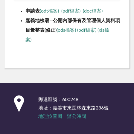
申請表
(odt檔案)
(pdf檔案)
(doc檔案)
嘉義地檢署--公開內部保有及管理個人資料項
目彙整表(修正)
(
ods檔案)
(pdf檔案)
(xls檔
案)
:::
郵遞區號：600248
地址：嘉義市東區林森東路286號
地理位置圖
辦公時間