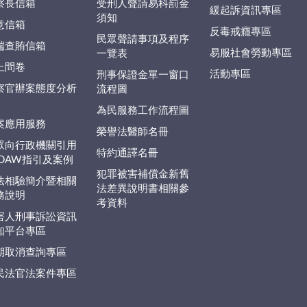
察長信箱
受刑人聲請易科罰金
緩起訴資訊專區
須知
意信箱
反毒戒癮專區
民眾聲請事項及程序
端查賄信箱
易服社會勞動專區
一覽表
上問卷
活動專區
刑事保證金單一窗口
察官辦案態度分析
流程圖
為民服務工作流程圖
案應用服務
榮譽法醫師名冊
眾向行政機關引用
特約通譯名冊
EDAW指引及案例
犯罪被害補償金新舊
法相驗簡介暨相關
法差異說明書相關參
務說明
考資料
害人刑事訴訟資訊
知平台專區
期取消查詢專區
民法官法案件專區