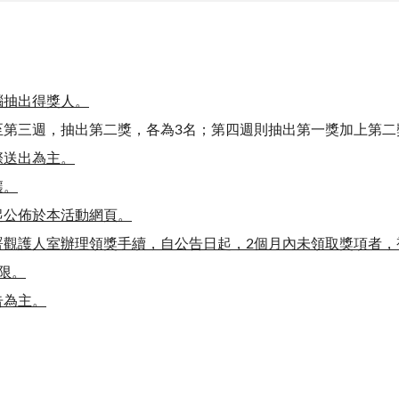
腦抽出得獎人。
第三週，抽出第二獎，各為3名；第四週則抽出第一獎加上第二
際送出為主。
讓。
起公佈於本活動網頁。
署觀護人室辦理領獎手續，自公告日起，2個月內未領取獎項者，
限。
告為主。