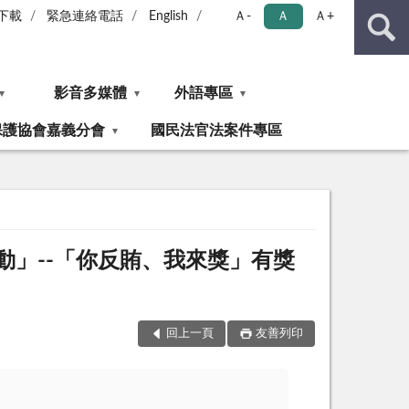
下載
緊急連絡電話
English
Ａ-
Ａ
Ａ+
影音多媒體
外語專區
保護協會嘉義分會
國民法官法案件專區
」--「你反賄、我來獎」有獎
回上一頁
友善列印