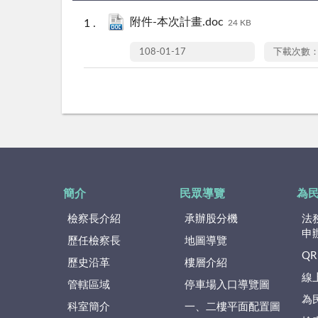
附件-本次計畫.doc
24 KB
108-01-17
下載次數：
簡介
民眾導覽
為
檢察長介紹
承辦股分機
法
申
歷任檢察長
地圖導覽
QR
歷史沿革
樓層介紹
線
管轄區域
停車場入口導覽圖
為
科室簡介
一、二樓平面配置圖