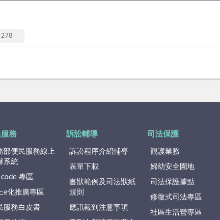
278
民服務
訴訟輔導
司法保護
務部便民服務線上
訴訟程序介紹輔導
觀護業務
辦系統
表單下載
婦幼安全園地
 code 專區
書狀範例及司法狀紙
司法保護據點
上e化推廣專區
規則
修復式司法專區
民服務白皮書
應訊報到注意事項
社區生活營專區