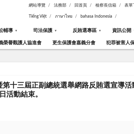
網站導覽
法務部
回首頁
檢察長信箱
表單
Tiếng Việt
ภาษาไทย
bahasa Indonesia
訟輔導
司法保護
反賄選專區
資訊公開
義榮譽觀護人協進會
更生保護會嘉義分會
犯罪被害人
暨第十三屆正副總統選舉網路反賄選宣導活動
4日活動結束。