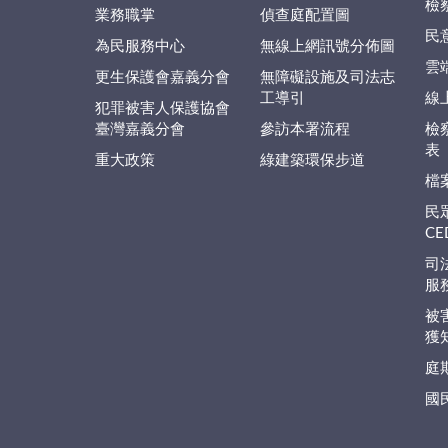
檢
業務職掌
偵查庭配置圖
民
為民服務中心
無線上網訊號分佈圖
雲
更生保護會嘉義分會
無障礙設施及司法志
工導引
線
犯罪被害人保護協會
臺灣嘉義分會
參訪本署流程
檢
表
重大政策
綠建築環保步道
檔
民
C
司
服
被
獲
庭
國