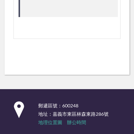
:::
郵遞區號：600248
地址：嘉義市東區林森東路286號
地理位置圖
辦公時間