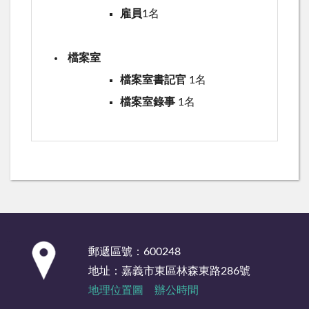
雇員
1名
檔案室
檔案室書記官
1名
檔案室錄事
1名
:::
郵遞區號：600248
地址：嘉義市東區林森東路286號
地理位置圖
辦公時間