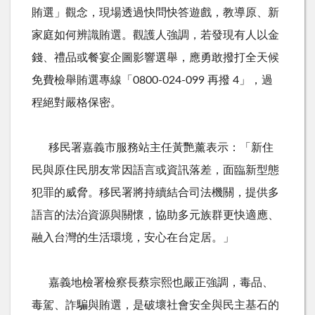
賄選」觀念，現場透過快問快答遊戲，教導原、新
家庭如何辨識賄選。觀護人強調，若發現有人以金
錢、禮品或餐宴企圖影響選舉，應勇敢撥打全天候
免費檢舉賄選專線「
0800-024-099
再撥
4
」，過
程絕對嚴格保密。
移民署嘉義市服務站主任黃艷薰表示：「新住
民與原住民朋友常因語言或資訊落差，面臨新型態
犯罪的威脅。移民署將持續結合司法機關，提供多
語言的法治資源與關懷，協助多元族群更快適應、
融入台灣的生活環境，安心在台定居。」
嘉義地檢署檢察長蔡宗熙也嚴正強調，毒品、
毒駕、詐騙與賄選，是破壞社會安全與民主基石的