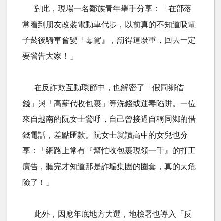
對此，現場一名鄒族青年舉手分享：「在部落
常看到朋友改裝電動車代步，以前真的不知道吸電
子菸後騎車會變『毒駕』，罰得這麼重，回去一定
要警告大家！」
在反詐欺互動環節中，也解密了「假同鄉借
錢」與「高薪代收包裹」等洗錢或運毒陷阱。一位
來自越南的阮女士驚呼，自己曾接過自稱同鄉的借
錢電話，差點匯款。阮女士就讀高中的女兒也分
享：「網路上常有『幫忙收包裹現領一千』的打工
廣告，聽完才知道那是詐騙集團的圈套，真的太危
險了！」
此外，因應年底地方大選，地檢署也導入「反