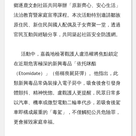
鄉逐鹿文創社區共同舉辦「原新齊心、安心生活」
法治教育暨家庭宣導課程。本次活動特別邀請鄒族
原住民、新住民與國人配偶及子女齊聚一堂，透過
官民互動與經驗分享，共同築起社區安全防護網。
活動中，嘉義地檢署觀護人盧浩權將焦點鎖定
在近期危害極深的新興毒品「依托咪酯
（
Etomidate
）」（俗稱喪屍菸彈）。他指出，此
類新興毒品常偽裝摻入電子菸中，吸食後會引發身
體顫抖、精神恍惚。盧觀護人更提醒，民眾日常多
以汽車、機車或微型電動二輪車代步，若吸食後駕
車即構成嚴重的「毒駕」，不僅觸犯公共危險罪，
更會摧毀家庭幸福。