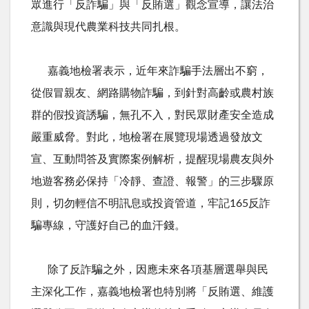
眾進行「反詐騙」與「反賄選」觀念宣導，讓法治
意識與現代農業科技共同扎根。
嘉義地檢署表示，近年來詐騙手法層出不窮，
從假冒親友、網路購物詐騙，到針對高齡或農村族
群的假投資誘騙，無孔不入，對民眾財產安全造成
嚴重威脅。對此，地檢署在展覽現場透過發放文
宣、互動問答及實際案例解析，提醒現場農友與外
地遊客務必保持「冷靜、查證、報警」的三步驟原
則，切勿輕信不明訊息或投資管道，牢記
165
反詐
騙專線，守護好自己的血汗錢。
除了反詐騙之外，因應未來各項基層選舉與民
主深化工作，嘉義地檢署也特別將「反賄選、維護