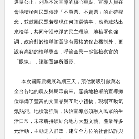
選舉公正」列為本次宣導的核心重點。宣導人員在
會場積極向民眾傳達「不買票、不賣票」的正確觀
念，並鼓勵民眾若發現任何賄選情事，應勇敢站出
來檢舉，共同守護乾淨的民主環境。地檢署也強
調，政府對於檢舉賄選除有嚴格的保密機制外，更
設有高額的檢舉獎金，呼籲全民一起當檢察官的
「眼線」，讓賄選無所遁形。
本次國際農機展為期三天，預估將吸引數萬名
全台各地的農友與民眾前來。嘉義地檢署的宣導攤
位準備了豐富的文宣品與互動小禮物，現場互動氣
氛熱烈。地檢署強調，法治宣導必須融入民眾的生
活日常，未來將持續結合地方大型文藝、產業等多
元活動，主動走入群眾，建立全方位的社會防詐與