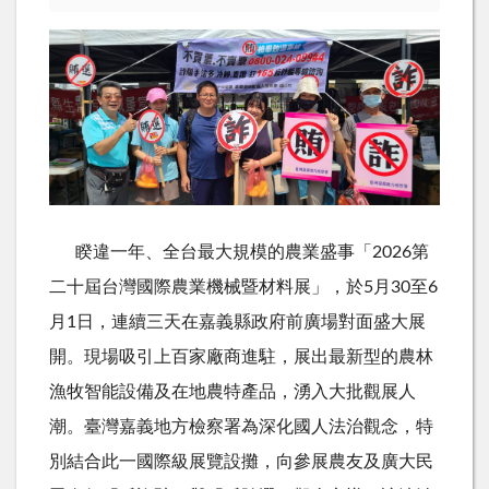
睽違一年、全台最大規模的農業盛事「
2026
第
二十屆台灣國際農業機械暨材料展」，於
5
月
30
至
6
月
1
日，連續三天在嘉義縣政府前廣場對面盛大展
開。現場吸引上百家廠商進駐，展出最新型的農林
漁牧智能設備及在地農特產品，湧入大批觀展人
潮。臺灣嘉義地方檢察署為深化國人法治觀念，特
別結合此一國際級展覽設攤，向參展農友及廣大民