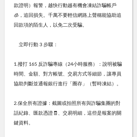
款證明）報警，越快行動越有機會凍結詐騙帳戶
🧊，追回損失。千萬不要輕信網路上聲稱能協助追
回款項的陌生人，以免二次受騙。
立即行動
3
步驟：
1️.撥打
165
反詐騙專線（
24
小時服務）：說明被騙
時間、金額、對方帳號、交易方式等細節，讓專員
協助判斷並通報銀行進行「圈存」（暫時凍結）。
2️.保全所有證據：截圖或拍照所有與詐騙集團的對
話紀錄、匯款憑證🧾、交易明細，這些是報案的關
鍵資料。