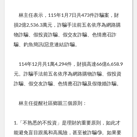
林主任表示，
115
年
1
月
7
日共
473
件詐騙案，財
損
2
億
2,536.3
萬元，詐騙手法前五名依序為網路購
物詐騙、假投資詐騙、假交友詐騙、色情應召詐
騙、釣魚簡訊
(
惡意連結
)
詐騙。
114年
12
月共
1
萬
4,294
件，財損高達
66
億
6,658.9
元。詐騙手法前五名依序為網路購物詐騙、假投資
詐騙、假交友詐騙、色情應召詐騙及假徵婚詐騙。
林主任提醒社區鄉親三個原則：
1.「不熟悉的不投資」是理財的重要原則，如此才
能避免盲目跟風和高風險，甚至被詐騙🤥。如果要