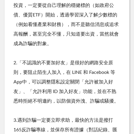
投資，一定要從自己理解的穩健標的（如政府公
債、優質
ETF
）開始，透過學習深入了解少數標的
（例如看懂產業和財務），而不是聽信消息或追求
高報酬，甚至完全不懂，只知道要出資，當然就會
成為詐騙的對象。
2.「不認識的不要加好友」是很好的網路安全原
則，要阻止陌生人加入，在
LINE
和
Facebook
等
App
中，可以調整隱私設定關閉「允許被加入好
友」、「允許利用
ID
加入好友」功能，並在不熟
悉時拒絕不明邀約，以防個資外洩、詐騙或騷擾。
3.遇到詐騙一定要立即求助，最快的方法是撥打
165
反詐騙專線，並保存所有證據（對話紀錄、匯