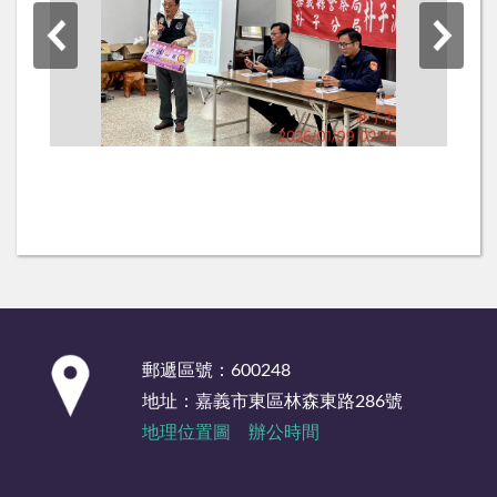
:::
郵遞區號：600248
地址：嘉義市東區林森東路286號
地理位置圖
辦公時間