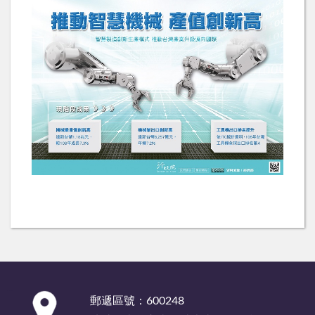
:::
郵遞區號：600248