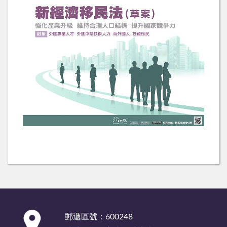
:::
郵遞區號：600248