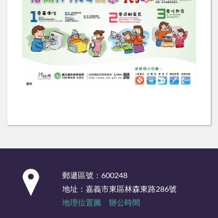
:::
郵遞區號：600248
地址：嘉義市東區林森東路286號
地理位置圖
辦公時間