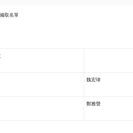
正備取名單
次
魏宏瑋
鄭雅聲