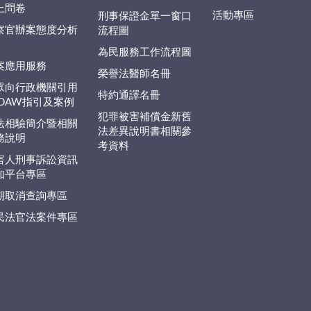
上問卷
活動專區
刑事保證金單一窗口
察官辦案態度分析
流程圖
為民服務工作流程圖
案應用服務
榮譽法醫師名冊
眾向行政機關引用
特約通譯名冊
EDAW指引及案例
犯罪被害補償金新舊
法相驗簡介暨相關
法差異說明書相關參
務說明
考資料
害人刑事訴訟資訊
知平台專區
期取消查詢專區
民法官法案件專區