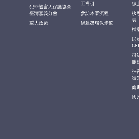
工導引
線
犯罪被害人保護協會
臺灣嘉義分會
參訪本署流程
檢
表
重大政策
綠建築環保步道
檔
民
C
司
服
被
獲
庭
國