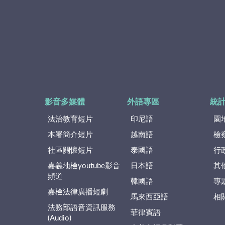
影音多媒體
外語專區
統
法治教育短片
印尼語
園
本署簡介短片
越南語
檢
社區關懷短片
泰國語
行
嘉義地檢youtube影音
日本語
其
頻道
韓國語
專
嘉檢法律廣播短劇
馬來西亞語
相
法務部語音資訊服務
菲律賓語
(Audio)