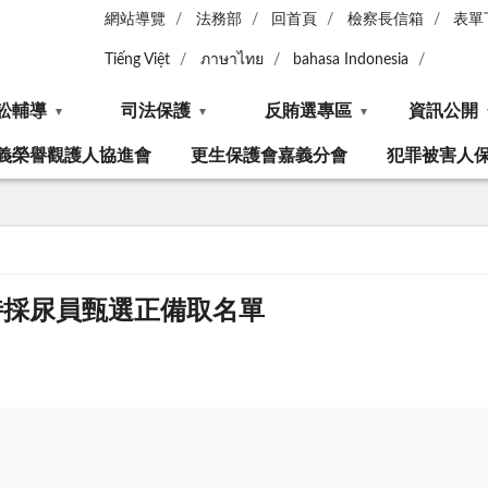
網站導覽
法務部
回首頁
檢察長信箱
表單
Tiếng Việt
ภาษาไทย
bahasa Indonesia
訟輔導
司法保護
反賄選專區
資訊公開
義榮譽觀護人協進會
更生保護會嘉義分會
犯罪被害人
時採尿員甄選正備取名單