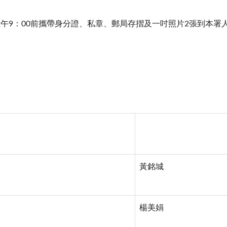
上午9：00前攜帶身分證、私章、郵局存摺及一吋照片2張到本
黃銘城
楊美娟