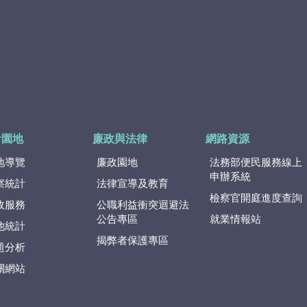
計園地
廉政與法律
網路資源
地導覽
廉政園地
法務部便民服務線上
申辦系統
察統計
法律宣導及教育
檢察官開庭進度查詢
政服務
公職利益衝突迴避法
公告專區
就業情報站
他統計
揭弊者保護專區
題分析
關網站