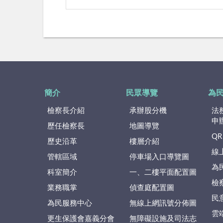
簡介
民眾導覽
為
檢察長介紹
承辦股分機
法
申
歷任檢察長
地圖導覽
QR
歷史沿革
樓層介紹
線
管轄區域
停車場入口導覽圖
為
科室簡介
一、二樓平面配置圖
檢
業務職掌
偵查庭配置圖
民
為民服務中心
無線上網訊號分佈圖
雲
更生保護會嘉義分會
無障礙設施及司法志