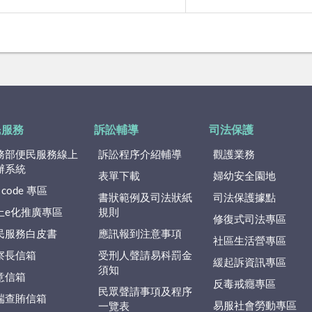
民服務
訴訟輔導
司法保護
務部便民服務線上
訴訟程序介紹輔導
觀護業務
辦系統
表單下載
婦幼安全園地
 code 專區
書狀範例及司法狀紙
司法保護據點
上e化推廣專區
規則
修復式司法專區
民服務白皮書
應訊報到注意事項
社區生活營專區
察長信箱
受刑人聲請易科罰金
緩起訴資訊專區
須知
意信箱
反毒戒癮專區
民眾聲請事項及程序
端查賄信箱
易服社會勞動專區
一覽表