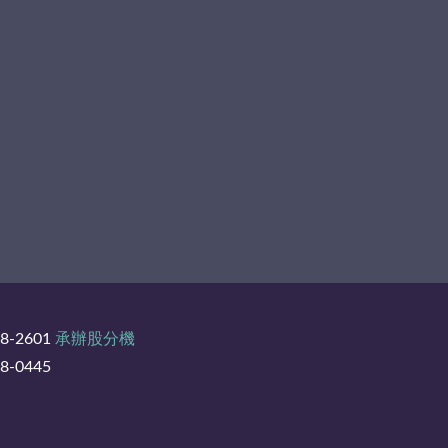
8-2601
承辦股分機
-0445