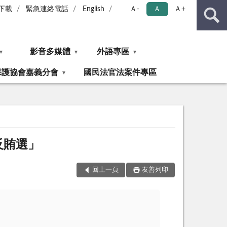
下載
緊急連絡電話
English
Ａ-
Ａ
Ａ+
影音多媒體
外語專區
保護協會嘉義分會
國民法官法案件專區
反賄選」
回上一頁
友善列印