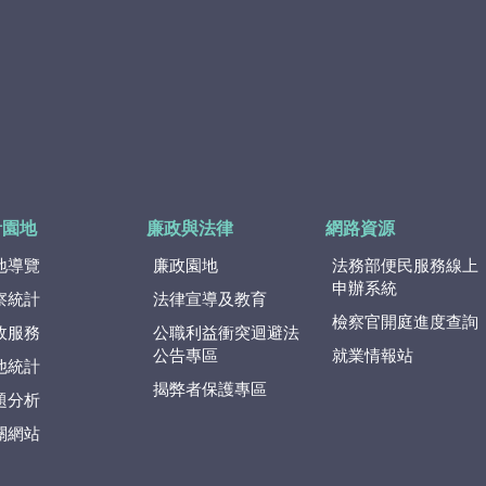
計園地
廉政與法律
網路資源
地導覽
廉政園地
法務部便民服務線上
申辦系統
察統計
法律宣導及教育
檢察官開庭進度查詢
政服務
公職利益衝突迴避法
公告專區
就業情報站
他統計
揭弊者保護專區
題分析
關網站