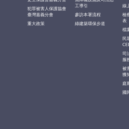
工導引
線
犯罪被害人保護協會
臺灣嘉義分會
參訪本署流程
檢
表
重大政策
綠建築環保步道
檔
民
C
司
服
被
獲
庭
國