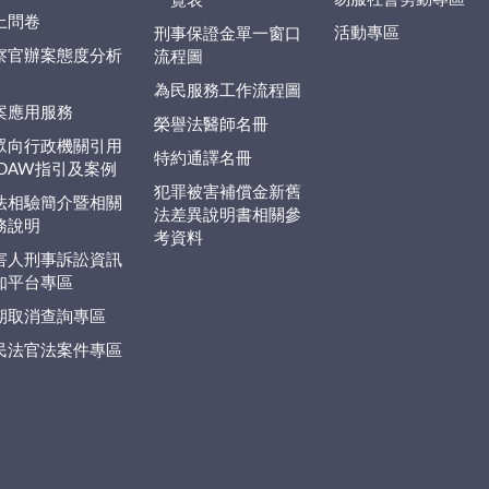
一覽表
上問卷
活動專區
刑事保證金單一窗口
察官辦案態度分析
流程圖
為民服務工作流程圖
案應用服務
榮譽法醫師名冊
眾向行政機關引用
特約通譯名冊
EDAW指引及案例
犯罪被害補償金新舊
法相驗簡介暨相關
法差異說明書相關參
務說明
考資料
害人刑事訴訟資訊
知平台專區
期取消查詢專區
民法官法案件專區