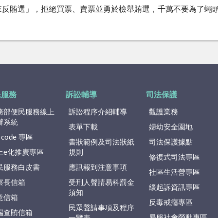
來反賄選」，拒絕買票、賣票並勇於檢舉賄選，千萬不要為了蠅
民服務
訴訟輔導
司法保護
務部便民服務線上
訴訟程序介紹輔導
觀護業務
辦系統
表單下載
婦幼安全園地
 code 專區
書狀範例及司法狀紙
司法保護據點
上e化推廣專區
規則
修復式司法專區
民服務白皮書
應訊報到注意事項
社區生活營專區
察長信箱
受刑人聲請易科罰金
緩起訴資訊專區
須知
意信箱
反毒戒癮專區
民眾聲請事項及程序
端查賄信箱
易服社會勞動專區