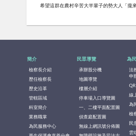
希望這群在農村辛苦大半輩子的勢大人「攏
簡介
民眾導覽
為
檢察長介紹
承辦股分機
法
申
歷任檢察長
地圖導覽
QR
歷史沿革
樓層介紹
線
管轄區域
停車場入口導覽圖
為
科室簡介
一、二樓平面配置圖
檢
業務職掌
偵查庭配置圖
民
為民服務中心
無線上網訊號分佈圖
雲
更生保護會嘉義分會
無障礙設施及司法志