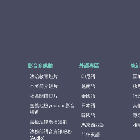
影音多媒體
外語專區
統
法治教育短片
印尼語
園
本署簡介短片
越南語
檢
社區關懷短片
泰國語
行
嘉義地檢youtube影音
日本語
其
頻道
韓國語
專
嘉檢法律廣播短劇
馬來西亞語
相
法務部語音資訊服務
菲律賓語
(Audio)