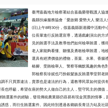
臺灣嘉義地方檢察署結合嘉義榮譽觀護人協
義縣扶緣服務協會「愛故鄉 愛勢大人 樂活人
(日)上午8時30分，假嘉義縣新港國中活動
位長輩進行反賄選宣導，透過戲劇演出的方
見的賄選手法及教導他們如何檢舉賄選，獲得
老人家能夠看懂、聽懂及勇敢檢舉賄選，地
選具有經濟價值的禮物，茶葉、水果、香腸
樁腳、受賄檢舉人、警察等幽默風趣的角色
郭檢察長珍妮也巧扮銀髮族反賄選學堂郭老
強調不只買票違法，賣票也是違法的行為，還教導民眾如何提供
察長也呼籲，希望在座的勢大人做自己的主人，堅守民主的價值
偵辦賄選案件的經驗，發現傳統農業縣仍容易有現金買票的情事，
的誘惑，而衍生賄選案件。因此特別透過各鄉鎮長青活力站及社