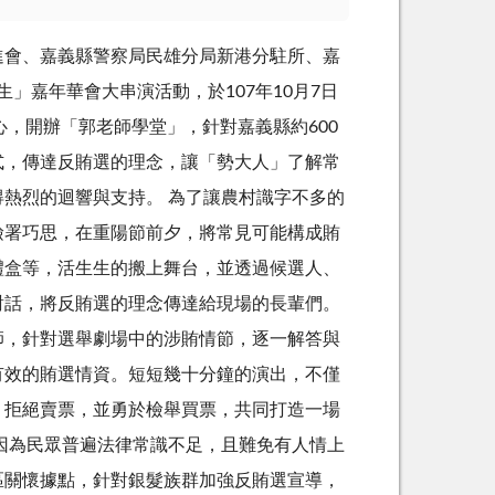
進會、嘉義縣警察局民雄分局新港分駐所、嘉
生」嘉年華會大串演活動，於107年10月7日
中心，開辦「郭老師學堂」，針對嘉義縣約600
式，傳達反賄選的理念，讓「勢大人」了解常
熱烈的迴響與支持。 為了讓農村識字不多的
檢署巧思，在重陽節前夕，將常見可能構成賄
禮盒等，活生生的搬上舞台，並透過候選人、
對話，將反賄選的理念傳達給現場的長輩們。
師，針對選舉劇場中的涉賄情節，逐一解答與
有效的賄選情資。短短幾十分鐘的演出，不僅
，拒絕賣票，並勇於檢舉買票，共同打造一場
因為民眾普遍法律常識不足，且難免有人情上
區關懷據點，針對銀髮族群加強反賄選宣導，