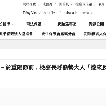
網站導覽
法務部
回首頁
檢察長信箱
表單
Tiếng Việt
ภาษาไทย
bahasa Indonesia
訟輔導
司法保護
反賄選專區
資訊公開
義榮譽觀護人協進會
更生保護會嘉義分會
犯罪被害人
囉－於重陽節前，檢察長呼籲勢大人「攏來