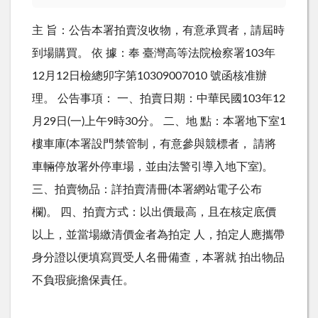
主 旨：公告本署拍賣沒收物，有意承買者，請屆時
到場購買。 依 據：奉 臺灣高等法院檢察署103年
12月12日檢總卯字第10309007010 號函核准辦
理。 公告事項： 一、拍賣日期：中華民國103年12
月29日(一)上午9時30分。 二、地 點：本署地下室1
樓車庫(本署設門禁管制，有意參與競標者， 請將
車輛停放署外停車場，並由法警引導入地下室)。
三、拍賣物品：詳拍賣清冊(本署網站電子公布
欄)。 四、拍賣方式：以出價最高，且在核定底價
以上，並當場繳清價金者為拍定 人，拍定人應攜帶
身分證以便填寫買受人名冊備查，本署就 拍出物品
不負瑕疵擔保責任。