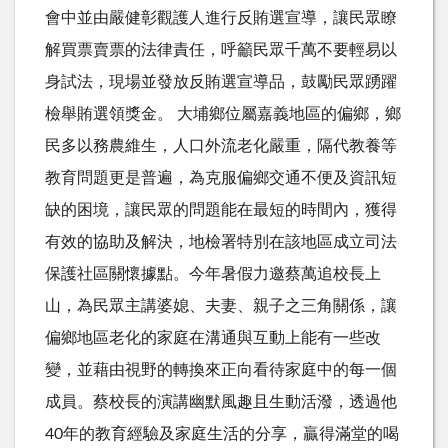
會中並由嚴健彰觀護人進行反賄選宣導，讓民眾瞭
解買票賣票的法律責任，呼籲民眾千萬不要輕易以
身試法，現場並發放反賄選宣導品，鼓勵民眾踴躍
檢舉賄選領獎金。 大埔鄉位屬嘉義地區的偏鄉，鄉
民多以務農維生，人口外流老化嚴重，隔代教養等
教育問題更是普遍，為克服偏鄉交通不便及資訊短
缺的困境，讓民眾的問題能在最短的時間內，獲得
有效的協助及解決，地檢署特別在該地區成立司法
保護社區關懷據點。今年暑假力邀蔡萬追校長上
山，為民眾主講婆媳、夫妻、親子之三角關係，讓
偏鄉地區老化的家庭在溝通與互動上能有一些改
變，並藉由視野的轉換來正向看待家庭中的每一個
成員。蔡校長的演講幽默風趣且生動活潑，透過他
40年的教育經驗及家庭生活的分享，贏得滿堂的喝