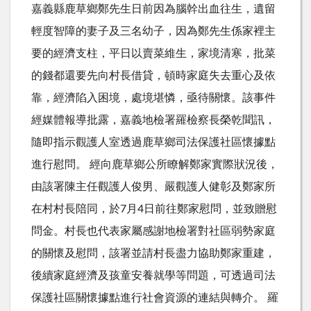
嘉義縣鹿草鄉鄭先生日前因為腦幹出血往生，遺留
輕度智障的妻子及三名幼子，因為鄭先生係家裡主
要的經濟支柱，平日以賣菜維生，家境清寒，批菜
的錢都還要先向村長借貸，頓時家庭失去重心及依
靠，經濟陷入困境，處境堪憐，亟待關懷。該事件
經媒體報導批露，嘉義地檢署羅檢察長榮乾聞訊，
隨即指示觀護人室透過鹿草鄉司法保護社區懷據點
進行慰問。 經向鹿草鄉公所瞭解鄭家實際狀況後，
由該署陳主任觀護人俊男、嚴觀護人健彰及鄭家所
在村村長陪同，於7月4日前往鄭家慰問，並致贈慰
問金。村長也代表家屬感謝地檢署對社區弱勢家庭
的關懷及慰問，該署並請村長盡力協助鄭家重建，
後續家庭經濟及孩童安養就學等問題，可透過司法
保護社區關懷據點進行社會資源的連結與轉介。 羅