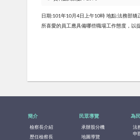
日期:101年10月4日上午10時 地點:
所喜愛的員工應具備哪些職場工作態度，以
簡介
民眾導覽
為
檢察長介紹
承辦股分機
法
申
歷任檢察長
地圖導覽