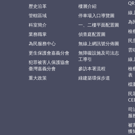
QR
歷史沿革
樓層介紹
線
管轄區域
停車場入口導覽圖
為
科室簡介
一、二樓平面配置圖
檢
業務職掌
偵查庭配置圖
民
為民服務中心
無線上網訊號分佈圖
雲
更生保護會嘉義分會
無障礙設施及司法志
工導引
線
犯罪被害人保護協會
臺灣嘉義分會
參訪本署流程
檢
表
重大政策
綠建築環保步道
檔
民
C
司
服
被
獲