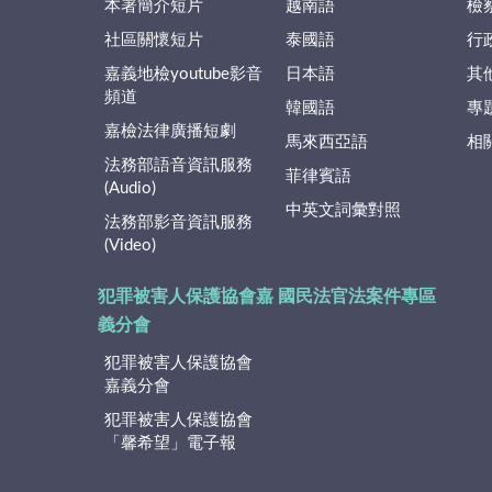
本署簡介短片
越南語
檢
社區關懷短片
泰國語
行
嘉義地檢youtube影音
日本語
其
頻道
韓國語
專
嘉檢法律廣播短劇
馬來西亞語
相
法務部語音資訊服務
菲律賓語
(Audio)
中英文詞彙對照
法務部影音資訊服務
(Video)
犯罪被害人保護協會嘉
國民法官法案件專區
義分會
犯罪被害人保護協會
嘉義分會
犯罪被害人保護協會
「馨希望」電子報