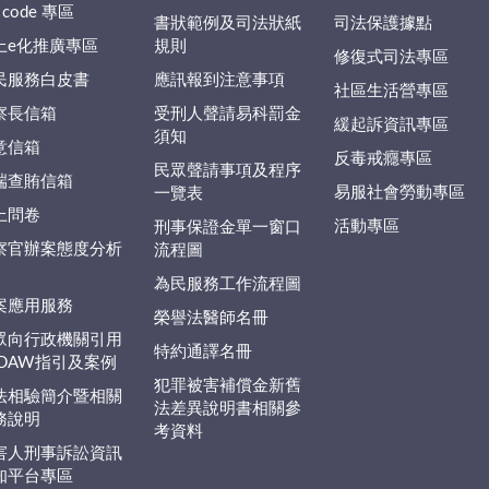
 code 專區
書狀範例及司法狀紙
司法保護據點
上e化推廣專區
規則
修復式司法專區
民服務白皮書
應訊報到注意事項
社區生活營專區
察長信箱
受刑人聲請易科罰金
緩起訴資訊專區
須知
意信箱
反毒戒癮專區
民眾聲請事項及程序
端查賄信箱
易服社會勞動專區
一覽表
上問卷
活動專區
刑事保證金單一窗口
察官辦案態度分析
流程圖
為民服務工作流程圖
案應用服務
榮譽法醫師名冊
眾向行政機關引用
特約通譯名冊
EDAW指引及案例
犯罪被害補償金新舊
法相驗簡介暨相關
法差異說明書相關參
務說明
考資料
害人刑事訴訟資訊
知平台專區