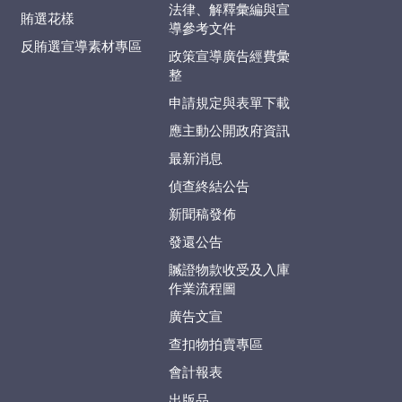
法律、解釋彙編與宣
賄選花樣
導參考文件
反賄選宣導素材專區
政策宣導廣告經費彙
整
申請規定與表單下載
應主動公開政府資訊
最新消息
偵查終結公告
新聞稿發佈
發還公告
贓證物款收受及入庫
作業流程圖
廣告文宣
查扣物拍賣專區
會計報表
出版品