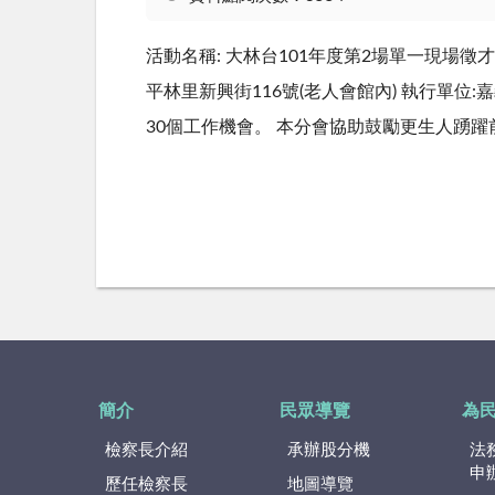
活動名稱: 大林台101年度第2場單一現場徵才活動
平林里新興街116號(老人會館內) 執行單位
30個工作機會。 本分會協助鼓勵更生人踴躍
簡介
民眾導覽
為
檢察長介紹
承辦股分機
法
申
歷任檢察長
地圖導覽