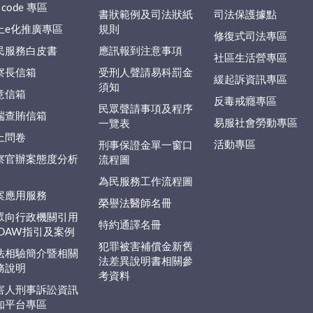
 code 專區
書狀範例及司法狀紙
司法保護據點
上e化推廣專區
規則
修復式司法專區
民服務白皮書
應訊報到注意事項
社區生活營專區
察長信箱
受刑人聲請易科罰金
緩起訴資訊專區
須知
意信箱
反毒戒癮專區
民眾聲請事項及程序
端查賄信箱
易服社會勞動專區
一覽表
上問卷
活動專區
刑事保證金單一窗口
察官辦案態度分析
流程圖
為民服務工作流程圖
案應用服務
榮譽法醫師名冊
眾向行政機關引用
特約通譯名冊
EDAW指引及案例
犯罪被害補償金新舊
法相驗簡介暨相關
法差異說明書相關參
務說明
考資料
害人刑事訴訟資訊
知平台專區