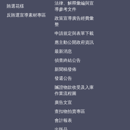
法律、解釋彙編與宣
賄選花樣
導參考文件
反賄選宣導素材專區
政策宣導廣告經費彙
整
申請規定與表單下載
應主動公開政府資訊
最新消息
偵查終結公告
新聞稿發佈
發還公告
贓證物款收受及入庫
作業流程圖
廣告文宣
查扣物拍賣專區
會計報表
出版品