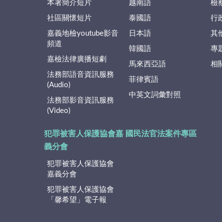
本署簡介短片
越南語
檢
社區關懷短片
泰國語
行
嘉義地檢youtube影音
日本語
其
頻道
韓國語
專
嘉檢法律廣播短劇
馬來西亞語
相
法務部語音資訊服務
菲律賓語
(Audio)
中英文詞彙對照
法務部影音資訊服務
(Video)
犯罪被害人保護協會嘉
國民法官法案件專區
義分會
犯罪被害人保護協會
嘉義分會
犯罪被害人保護協會
「馨希望」電子報