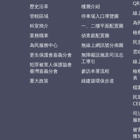
QR
歷史沿革
樓層介紹
線
管轄區域
停車場入口導覽圖
為
科室簡介
一、二樓平面配置圖
檢
業務職掌
偵查庭配置圖
民
為民服務中心
無線上網訊號分佈圖
雲
更生保護會嘉義分會
無障礙設施及司法志
工導引
線
犯罪被害人保護協會
臺灣嘉義分會
參訪本署流程
檢
表
重大政策
綠建築環保步道
檔
民
C
司
服
被
獲