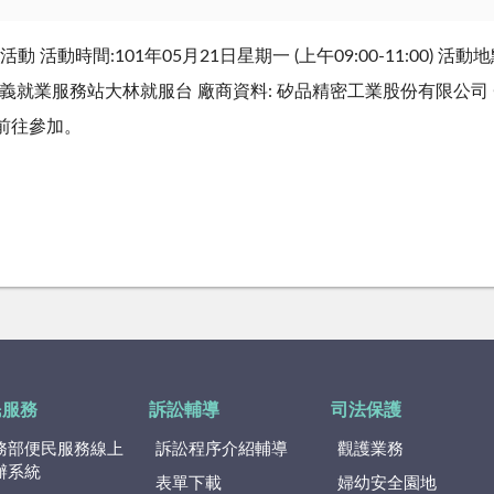
 活動時間:101年05月21日星期一 (上午09:00-11:00)
:嘉義就業服務站大林就服台 廠商資料: 矽品精密工業股份有限公司 
前往參加。
民服務
訴訟輔導
司法保護
務部便民服務線上
訴訟程序介紹輔導
觀護業務
辦系統
表單下載
婦幼安全園地