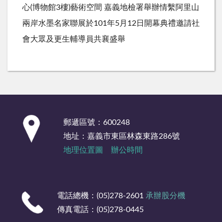
心(博物館3樓)藝術空間 嘉義地檢署舉辦情繫阿里山
兩岸水墨名家聯展於101年5月12日開幕典禮邀請社
會大眾及更生輔導員共襄盛舉
:::
郵遞區號：600248
地址：嘉義市東區林森東路286號
地理位置圖
辦公時間
電話總機：(05)278-2601
承辦股分機
傳真電話：(05)278-0445