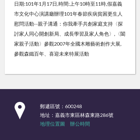
日期:101年1月17日,時間:上午10時至11時,假嘉義
市文化中心演講廳辦理101年春節疾病貧困更生人
慰問活動--親子溝通：你我牽手共創家庭支持〈探
討家人同心開創新局、成長學習及家人角色〉,〈闔
家親子活動〉參觀2007年全國木雕藝術創作大展,
參觀森鐵百年、喜迎未來特展活動
:::
郵遞區號：600248
地址：嘉義市東區林森東路286號
地理位置圖
辦公時間