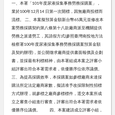
一、本署「101年度尿液採集事務勞務採購案」，
業於100年12月14 日第一次開標，因無廠商投標而
流標。 二、本案擬預算金額新台幣65萬元並修改本
案勞務採購契約第八條第十八款廠商派至機關提供
勞務之派遣勞工，其請假方式(參照臺灣南投地方法
檢察署100年度尿液採集事務勞務採購案預算金額
及契約辦理)，並公開徵求廠商提供書面報價及企劃
書，並採最有利標精神，由本署組成本案之評審小
組評審出符合本署需求者，依優勝序位依序議價。
三、為提高採購效率，本採購案如參標廠商未達採
購法所定法定廠商家數，擬請准予改採限制性招標
方式辦理，就參標之廠商參標標件，逕交本案所成
立之審查小組進行審查，評審出符合本署需求者依
優勝序位議價。 四、本案建請成立評審小組，