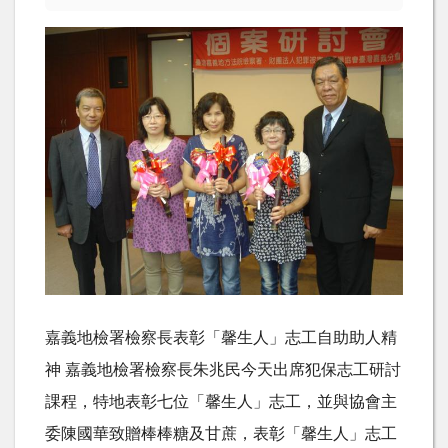
嘉義地檢署檢察長表彰「馨生人」志工自助助人精
神 嘉義地檢署檢察長朱兆民今天出席犯保志工研討
課程，特地表彰七位「馨生人」志工，並與協會主
委陳國華致贈棒棒糖及甘蔗，表彰「馨生人」志工