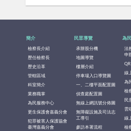
簡介
民眾導覽
為
檢察長介紹
承辦股分機
法
申
歷任檢察長
地圖導覽
QR
歷史沿革
樓層介紹
線
管轄區域
停車場入口導覽圖
為
科室簡介
一、二樓平面配置圖
檢
業務職掌
偵查庭配置圖
民
為民服務中心
無線上網訊號分佈圖
雲
更生保護會嘉義分會
無障礙設施及司法志
工導引
線
犯罪被害人保護協會
臺灣嘉義分會
參訪本署流程
檢