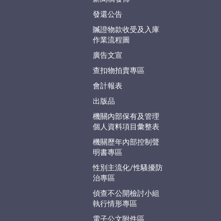
發還公告
贓證物款收受及入庫
作業流程圖
廣告文宣
查扣物拍賣專區
會計報表
出版品
機關內部保有及管理
個人資料項目彙整表
機關歷年內部控制聲
明書專區
性別主流化/性騷擾防
治專區
偵查不公開檢討小組
執行情形專區
電子公文附件區