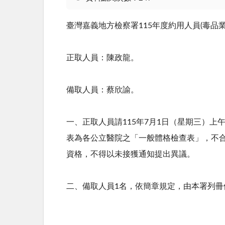
臺灣嘉義地方檢察署
115
年度約用人員
(
毒品
正取人員：陳政龍。
備取人員：蔡欣諭。
一、正取人員請
115
年7月1日（星期三）上
表為各公立醫院之「一般體格檢查表」，不
資格，不得以未接獲通知提出異議。
二、備取人員
1
名，依簡章規定，由本署列冊