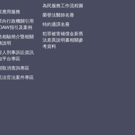
為民服務工作流程圖
案應用服務
榮譽法醫師名冊
眾向行政機關引用
特約通譯名冊
EDAW指引及案例
犯罪被害補償金新舊
法相驗簡介暨相關
法差異說明書相關參
務說明
考資料
害人刑事訴訟資訊
知平台專區
期取消查詢專區
民法官法案件專區