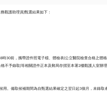
業務觀護助理員
)
甄選結果如下：
午
8
時
30
前，攜帶證件照電子檔、體檢表
(
公立醫院檢查合格之體格
合格不予錄取
)
等相關證件正本及郵局存摺至本署
2
樓觀護人室辦
候用。備取候補期間為自甄選結果確定之翌日起
3
個月，未錄取