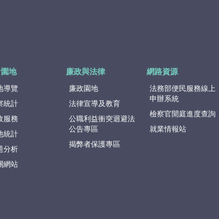
計園地
廉政與法律
網路資源
地導覽
廉政園地
法務部便民服務線上
申辦系統
察統計
法律宣導及教育
檢察官開庭進度查詢
政服務
公職利益衝突迴避法
公告專區
就業情報站
他統計
揭弊者保護專區
題分析
關網站