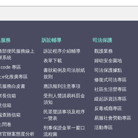
民服務
訴訟輔導
司法保護
務部便民服務線上
訴訟程序介紹輔導
觀護業務
辦系統
表單下載
婦幼安全園地
 code 專區
書狀範例及司法狀紙
司法保護據點
上e化推廣專區
規則
修復式司法專區
民服務白皮書
應訊報到注意事項
社區生活營專區
察長信箱
受刑人聲請易科罰金
緩起訴資訊專區
須知
意信箱
反毒戒癮專區
民眾聲請事項及程序
端查賄信箱
易服社會勞動專區
一覽表
上問卷
活動專區
刑事保證金單一窗口
察官辦案態度分析
流程圖