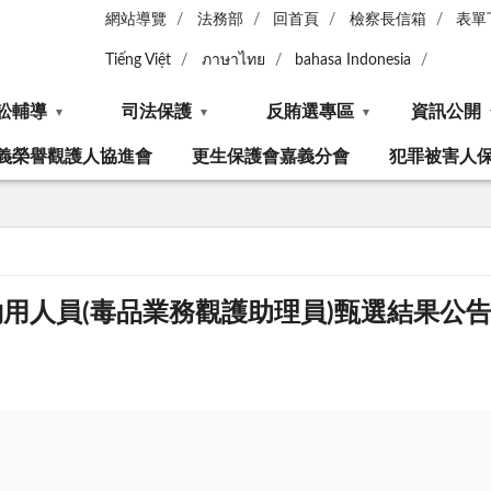
網站導覽
法務部
回首頁
檢察長信箱
表單
Tiếng Việt
ภาษาไทย
bahasa Indonesia
訟輔導
司法保護
反賄選專區
資訊公開
義榮譽觀護人協進會
更生保護會嘉義分會
犯罪被害人
約用人員(毒品業務觀護助理員)甄選結果公