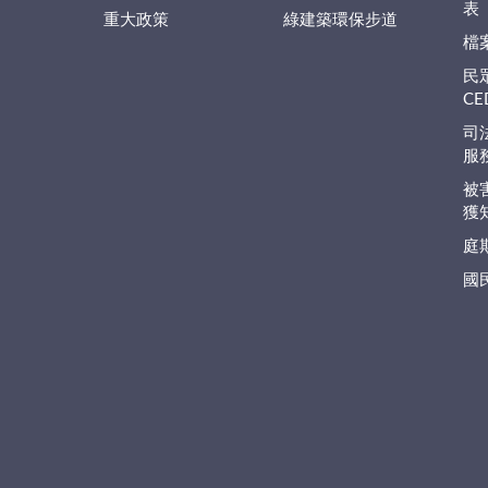
表
重大政策
綠建築環保步道
檔
民
C
司
服
被
獲
庭
國