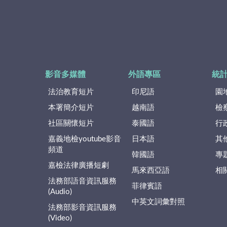
影音多媒體
外語專區
統
法治教育短片
印尼語
園
本署簡介短片
越南語
檢
社區關懷短片
泰國語
行
嘉義地檢youtube影音
日本語
其
頻道
韓國語
專
嘉檢法律廣播短劇
馬來西亞語
相
法務部語音資訊服務
菲律賓語
(Audio)
中英文詞彙對照
法務部影音資訊服務
(Video)