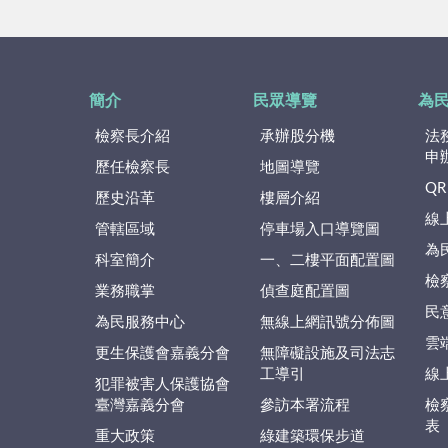
簡介
民眾導覽
為
檢察長介紹
承辦股分機
法
申
歷任檢察長
地圖導覽
QR
歷史沿革
樓層介紹
線
管轄區域
停車場入口導覽圖
為
科室簡介
一、二樓平面配置圖
檢
業務職掌
偵查庭配置圖
民
為民服務中心
無線上網訊號分佈圖
雲
更生保護會嘉義分會
無障礙設施及司法志
工導引
線
犯罪被害人保護協會
臺灣嘉義分會
參訪本署流程
檢
表
重大政策
綠建築環保步道