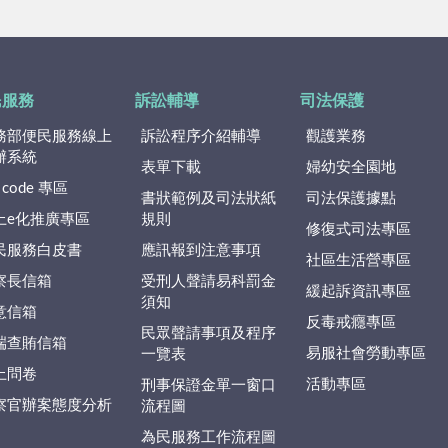
民服務
訴訟輔導
司法保護
務部便民服務線上
訴訟程序介紹輔導
觀護業務
辦系統
表單下載
婦幼安全園地
 code 專區
書狀範例及司法狀紙
司法保護據點
上e化推廣專區
規則
修復式司法專區
民服務白皮書
應訊報到注意事項
社區生活營專區
察長信箱
受刑人聲請易科罰金
緩起訴資訊專區
須知
意信箱
反毒戒癮專區
民眾聲請事項及程序
端查賄信箱
易服社會勞動專區
一覽表
上問卷
活動專區
刑事保證金單一窗口
察官辦案態度分析
流程圖
為民服務工作流程圖