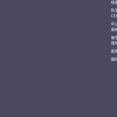
檔
民
C
司
服
被
獲
庭
國