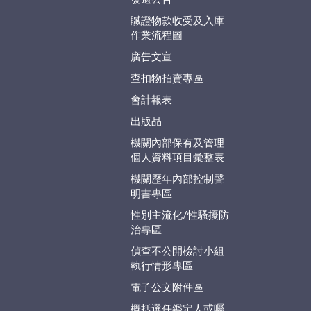
贓證物款收受及入庫
作業流程圖
廣告文宣
查扣物拍賣專區
會計報表
出版品
機關內部保有及管理
個人資料項目彙整表
機關歷年內部控制聲
明書專區
性別主流化/性騷擾防
治專區
偵查不公開檢討小組
執行情形專區
電子公文附件區
概括選任鑑定人或囑