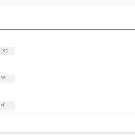
195
35
40