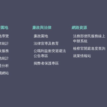
計園地
廉政與法律
網路資源
地導覽
廉政園地
法務部便民服務線上
申辦系統
察統計
法律宣導及教育
檢察官開庭進度查詢
政服務
公職利益衝突迴避法
公告專區
就業情報站
他統計
揭弊者保護專區
題分析
關網站