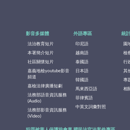
影音多媒體
外語專區
統
法治教育短片
印尼語
園
本署簡介短片
越南語
檢
社區關懷短片
泰國語
行
嘉義地檢youtube影音
日本語
其
頻道
韓國語
專
嘉檢法律廣播短劇
馬來西亞語
相
法務部語音資訊服務
菲律賓語
(Audio)
中英文詞彙對照
法務部影音資訊服務
(Video)
犯罪被害人保護協會嘉
國民法官法案件專區