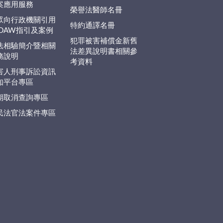
案應用服務
榮譽法醫師名冊
眾向行政機關引用
特約通譯名冊
EDAW指引及案例
犯罪被害補償金新舊
法相驗簡介暨相關
法差異說明書相關參
務說明
考資料
害人刑事訴訟資訊
知平台專區
期取消查詢專區
民法官法案件專區