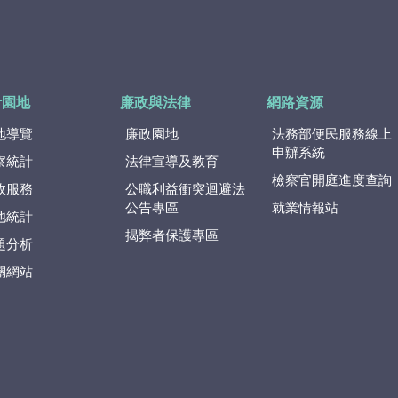
計園地
廉政與法律
網路資源
地導覽
廉政園地
法務部便民服務線上
申辦系統
察統計
法律宣導及教育
檢察官開庭進度查詢
政服務
公職利益衝突迴避法
公告專區
就業情報站
他統計
揭弊者保護專區
題分析
關網站