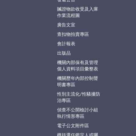
贓證物款收受及入庫
作業流程圖
廣告文宣
查扣物拍賣專區
會計報表
出版品
機關內部保有及管理
個人資料項目彙整表
機關歷年內部控制聲
明書專區
性別主流化/性騷擾防
治專區
偵查不公開檢討小組
執行情形專區
電子公文附件區
概括選任鑑定人或囑