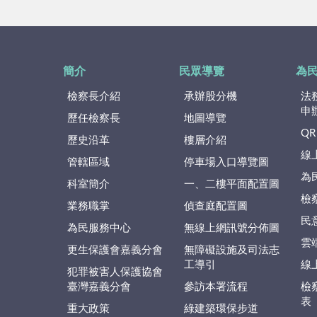
簡介
民眾導覽
為
檢察長介紹
承辦股分機
法
申
歷任檢察長
地圖導覽
QR
歷史沿革
樓層介紹
線
管轄區域
停車場入口導覽圖
為
科室簡介
一、二樓平面配置圖
檢
業務職掌
偵查庭配置圖
民
為民服務中心
無線上網訊號分佈圖
雲
更生保護會嘉義分會
無障礙設施及司法志
工導引
線
犯罪被害人保護協會
臺灣嘉義分會
參訪本署流程
檢
表
重大政策
綠建築環保步道