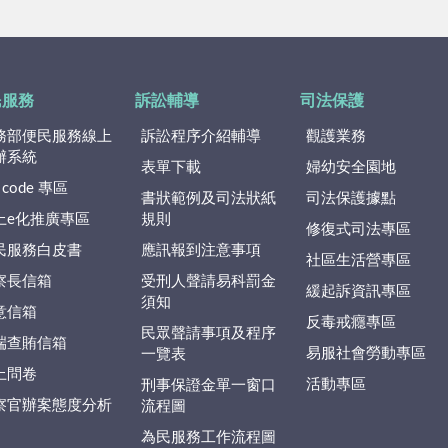
民服務
訴訟輔導
司法保護
務部便民服務線上
訴訟程序介紹輔導
觀護業務
辦系統
表單下載
婦幼安全園地
 code 專區
書狀範例及司法狀紙
司法保護據點
上e化推廣專區
規則
修復式司法專區
民服務白皮書
應訊報到注意事項
社區生活營專區
察長信箱
受刑人聲請易科罰金
緩起訴資訊專區
須知
意信箱
反毒戒癮專區
民眾聲請事項及程序
端查賄信箱
易服社會勞動專區
一覽表
上問卷
活動專區
刑事保證金單一窗口
察官辦案態度分析
流程圖
為民服務工作流程圖