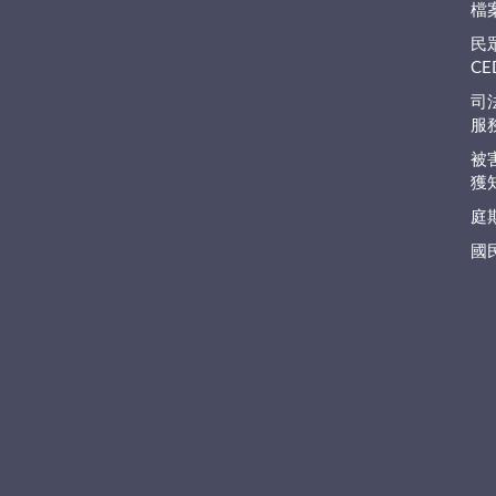
檔
民
C
司
服
被
獲
庭
國