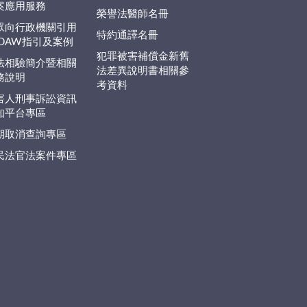
案應用服務
榮譽法醫師名冊
眾向行政機關引用
特約通譯名冊
EDAW指引及案例
犯罪被害補償金新舊
法相驗簡介暨相關
法差異說明書相關參
務說明
考資料
害人刑事訴訟資訊
知平台專區
期取消查詢專區
民法官法案件專區