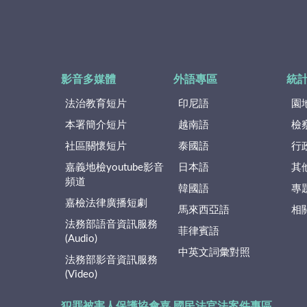
影音多媒體
外語專區
統
法治教育短片
印尼語
園
本署簡介短片
越南語
檢
社區關懷短片
泰國語
行
嘉義地檢youtube影音
日本語
其
頻道
韓國語
專
嘉檢法律廣播短劇
馬來西亞語
相
法務部語音資訊服務
菲律賓語
(Audio)
中英文詞彙對照
法務部影音資訊服務
(Video)
犯罪被害人保護協會嘉
國民法官法案件專區