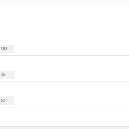
383
85
60