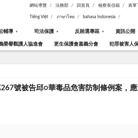
網站導覽
法務部
回首頁
檢察長信箱
表單
Tiếng Việt
ภาษาไทย
bahasa Indonesia
訟輔導
司法保護
反賄選專區
資訊公開
義榮譽觀護人協進會
更生保護會嘉義分會
犯罪被害人
第267號被告邱○華毒品危害防制條例案，