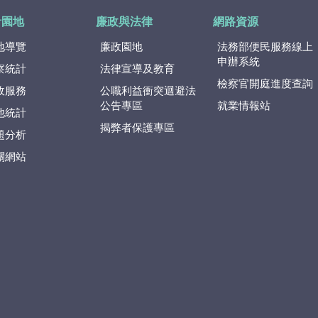
計園地
廉政與法律
網路資源
地導覽
廉政園地
法務部便民服務線上
申辦系統
察統計
法律宣導及教育
檢察官開庭進度查詢
政服務
公職利益衝突迴避法
公告專區
就業情報站
他統計
揭弊者保護專區
題分析
關網站