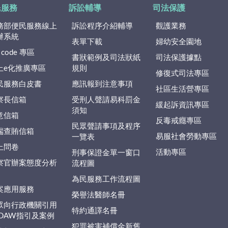
民服務
訴訟輔導
司法保護
務部便民服務線上
訴訟程序介紹輔導
觀護業務
辦系統
表單下載
婦幼安全園地
 code 專區
書狀範例及司法狀紙
司法保護據點
上e化推廣專區
規則
修復式司法專區
民服務白皮書
應訊報到注意事項
社區生活營專區
察長信箱
受刑人聲請易科罰金
緩起訴資訊專區
須知
意信箱
反毒戒癮專區
民眾聲請事項及程序
端查賄信箱
易服社會勞動專區
一覽表
上問卷
活動專區
刑事保證金單一窗口
察官辦案態度分析
流程圖
為民服務工作流程圖
案應用服務
榮譽法醫師名冊
眾向行政機關引用
特約通譯名冊
EDAW指引及案例
犯罪被害補償金新舊