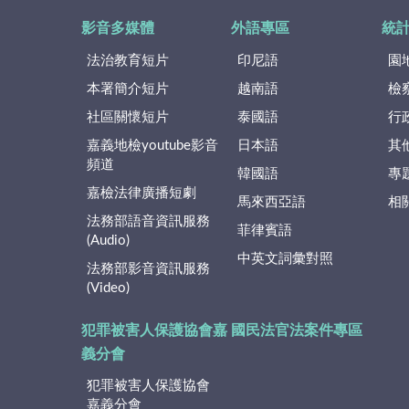
影音多媒體
外語專區
統
法治教育短片
印尼語
園
本署簡介短片
越南語
檢
社區關懷短片
泰國語
行
嘉義地檢youtube影音
日本語
其
頻道
韓國語
專
嘉檢法律廣播短劇
馬來西亞語
相
法務部語音資訊服務
菲律賓語
(Audio)
中英文詞彙對照
法務部影音資訊服務
(Video)
犯罪被害人保護協會嘉
國民法官法案件專區
義分會
犯罪被害人保護協會
嘉義分會