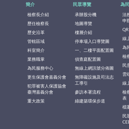
簡介
民眾導覽
為
檢察長介紹
承辦股分機
法
申
歷任檢察長
地圖導覽
QR
歷史沿革
樓層介紹
線
管轄區域
停車場入口導覽圖
為
科室簡介
一、二樓平面配置圖
檢
業務職掌
偵查庭配置圖
民
為民服務中心
無線上網訊號分佈圖
雲
更生保護會嘉義分會
無障礙設施及司法志
工導引
線
犯罪被害人保護協會
臺灣嘉義分會
參訪本署流程
檢
表
重大政策
綠建築環保步道
檔
民
C