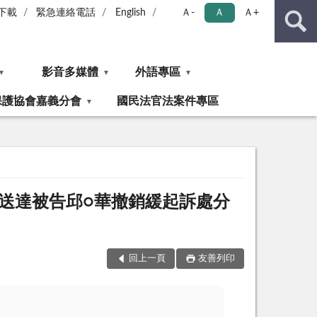
下載
緊急連絡電話
English
Ａ-
Ａ
Ａ+
影音多媒體
外語專區
保護協會嘉義分會
國民法官法案件專區
應送達被告邱○華撤銷緩起訴處分
回上一頁
友善列印