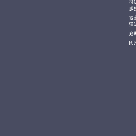
司
服
被
獲
庭
國