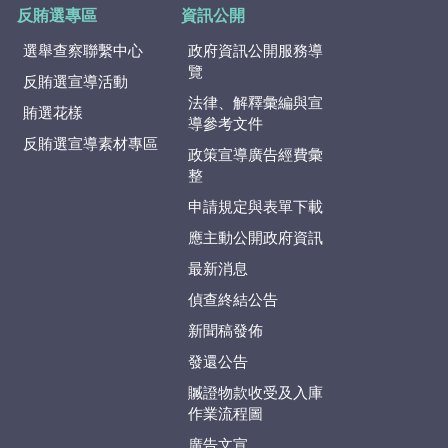
反賄選專區
資訊公開
選舉查察聯繫中心
政府資訊公開服務導
覽
反賄選宣導活動
法律、解釋彙編與宣
賄選花樣
導參考文件
反賄選宣導素材專區
政策宣導廣告經費彙
整
申請規定與表單下載
應主動公開政府資訊
最新消息
偵查終結公告
新聞稿發佈
發還公告
贓證物款收受及入庫
作業流程圖
廣告文宣