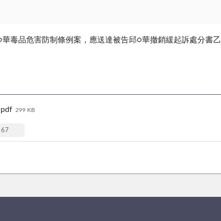
邱○華毒品危害防制條例案，應送達被告邱○華撤銷緩起訴處分書
df
299 KB
67