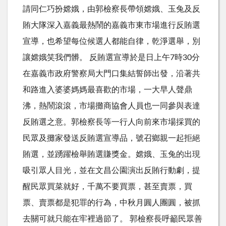
請同仁巧扮嫦娥，由郭檢察長帶領嫦娥、玉兔及反
賄大隊深入嘉義最熱鬧的嘉義市東市場進行反賄選
宣導，也希望每位候選人都能自律，乾淨選舉，別
讓嫦娥笑我們髒。 反賄選宣導於是日上午7時30分
在嘉義市政府警察局大門口集結誓師出發，沿著共
和路進入婆婆媽媽最喜歡的市場，一大早人聲鼎
沸，熱鬧滾滾，市場攤商協會人員也一同參與表達
反賄選之意。郭檢察長等一行人向前來市場採買的
民眾及攤家發送反賄選宣導品，號召鄉親一起拒絕
賄選，並踴躍檢舉賄選賺獎金。嫦娥、玉兔的出現
吸引眾人目光，並在文昌公園演出反賄行動劇，提
醒民眾買菜就好，千萬不要買票，甚至賣票，買
票、賣票都是犯罪的行為，中秋月圓人團圓，被抓
去關可就只能在牢裡過節了。 郭檢察長呼籲民眾善