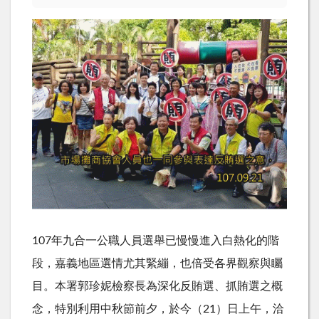
107年九合一公職人員選舉已慢慢進入白熱化的階
段，嘉義地區選情尤其緊繃，也倍受各界觀察與矚
目。本署郭珍妮檢察長為深化反賄選、抓賄選之概
念，特別利用中秋節前夕，於今（21）日上午，洽