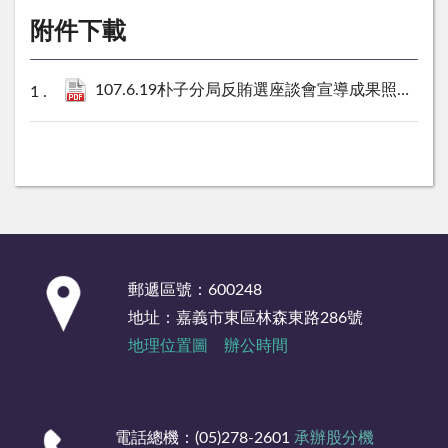
附件下載
107.6.19朴子分局反賄選座談會宣導成果照片.
226
:::
郵遞區號：600248
地址：嘉義市東區林森東路286號
地理位置圖
辦公時間
電話總機：(05)278-2601
承辦股分機