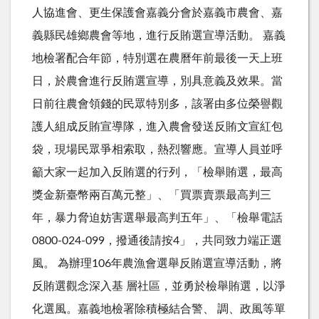
人協進會、更生保護會嘉義分會於嘉義市農會、嘉
義縣民雄鄉農會等地，進行反賄選宣導活動。 嘉義
地檢署配合年節，特別選在農曆年前最後一天上班
日，於農會進行反賄選宣導，別具意義及效果。當
日前往農會領錢的民眾特別多，該署由多位榮譽觀
護人組成反賄宣導隊，進入農會發送反賄文宣紅包
袋，現場民眾爭相索取，熱烈響應。宣導人員並呼
籲大家一起加入反賄選的行列，「檢舉賄選，最高
獎金新臺幣兩百萬元整」、「買票賣票最高判三
年，暴力脅迫妨害選舉最高判五年」、「檢舉電話
0800-024-099，撥通後請按4」，共同致力端正選
風。 為辦理106年農漁會選舉反賄選宣導活動，將
反賄選觀念深入基 層社區，並勇於檢舉賄選，以淨
化選風。嘉義地檢署除積極結合警、 調、政風等單