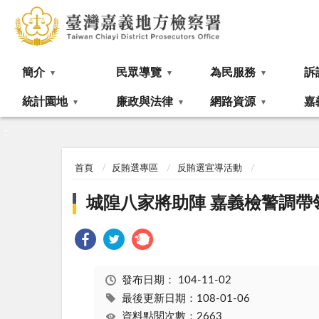
:::
簡介
民眾導覽
為民服務
訴
統計園地
廉政與法律
網路資源
嘉
:::
首頁
反賄選專區
反賄選宣導活動
城隍八家將助陣 嘉義檢警調
發布日期：
104-11-02
最後更新日期：108-01-06
資料點閱次數：2663