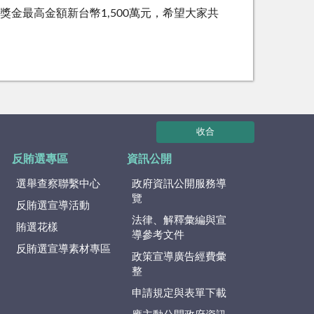
獎金最高金額新台幣1,500萬元，希望大家共
收合
反賄選專區
資訊公開
選舉查察聯繫中心
政府資訊公開服務導
覽
反賄選宣導活動
法律、解釋彙編與宣
賄選花樣
導參考文件
反賄選宣導素材專區
政策宣導廣告經費彙
整
申請規定與表單下載