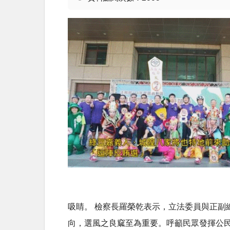
吸睛。 檢察長羅榮乾表示，立法委員與正
向，選風之良窳至為重要。呼籲民眾發揮公民責