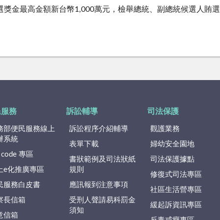
選獎金最高金額新台幣1,000萬元，檢舉總統、副總統候選人賄選
。
民服務
訴訟輔導
司法保護
務部便民服務線上
訴訟程序介紹輔導
觀護業務
辦系統
表單下載
婦幼安全園地
 code 專區
書狀範例及司法狀紙
司法保護據點
上e化推廣專區
規則
修復式司法專區
民服務白皮書
應訊報到注意事項
社區生活營專區
察長信箱
受刑人聲請易科罰金
緩起訴資訊專區
須知
意信箱