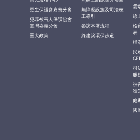
為民服務中心
無線上網訊號分佈圖
雲
更生保護會嘉義分會
無障礙設施及司法志
工導引
線
犯罪被害人保護協會
臺灣嘉義分會
參訪本署流程
檢
表
重大政策
綠建築環保步道
檔
民
C
司
服
被
獲
庭
國