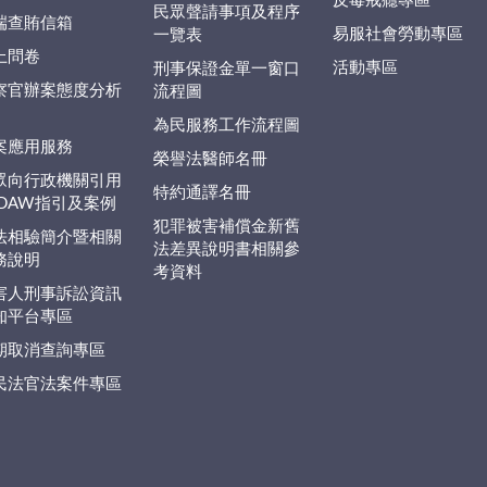
反毒戒癮專區
民眾聲請事項及程序
端查賄信箱
易服社會勞動專區
一覽表
上問卷
活動專區
刑事保證金單一窗口
察官辦案態度分析
流程圖
為民服務工作流程圖
案應用服務
榮譽法醫師名冊
眾向行政機關引用
特約通譯名冊
EDAW指引及案例
犯罪被害補償金新舊
法相驗簡介暨相關
法差異說明書相關參
務說明
考資料
害人刑事訴訟資訊
知平台專區
期取消查詢專區
民法官法案件專區