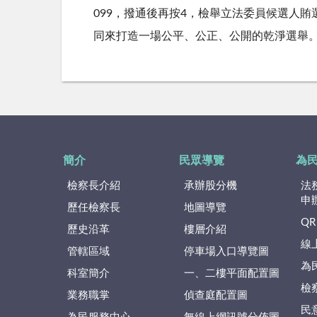
099，撥通後再按4，檢舉立法委員候選人賄
同來打造一場公平、公正、公開的乾淨選舉
簡介
民眾導覽
為
檢察長介紹
承辦股分機
法
申
歷任檢察長
地圖導覽
QR
歷史沿革
樓層介紹
線
管轄區域
停車場入口導覽圖
為
科室簡介
一、二樓平面配置圖
檢
業務職掌
偵查庭配置圖
民