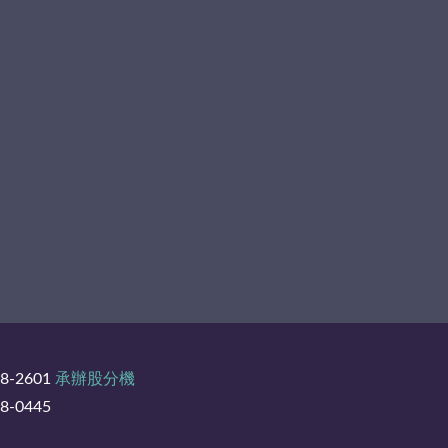
8-2601
承辦股分機
-0445