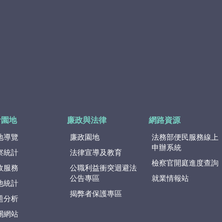
計園地
廉政與法律
網路資源
地導覽
廉政園地
法務部便民服務線上
申辦系統
察統計
法律宣導及教育
檢察官開庭進度查詢
政服務
公職利益衝突迴避法
公告專區
就業情報站
他統計
揭弊者保護專區
題分析
關網站