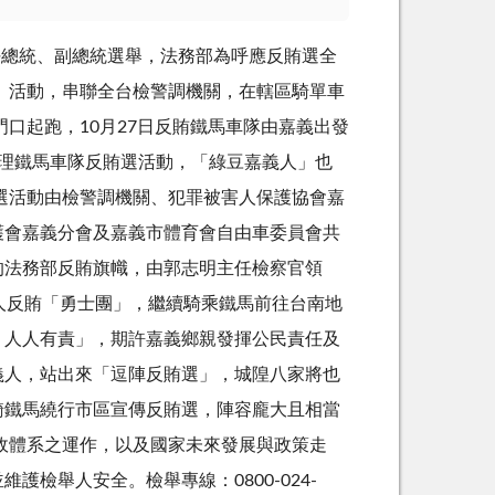
4任總統、副總統選舉，法務部為呼應反賄選全
」活動，串聯全台檢警調機關，在轄區騎單車
門口起跑，10月27日反賄鐵馬車隊由嘉義出發
辦理鐵馬車隊反賄選活動，「綠豆嘉義人」也
選活動由檢警調機關、犯罪被害人保護協會嘉
護會嘉義分會及嘉義市體育會自由車委員會共
的法務部反賄旗幟，由郭志明主任檢察官領
人反賄「勇士團」，繼續騎乘鐵馬前往台南地
，人人有責」，期許嘉義鄉親發揮公民責任及
義人，站出來「逗陣反賄選」，城隍八家將也
騎鐵馬繞行市區宣傳反賄選，陣容龐大且相當
政體系之運作，以及國家未來發展與政策走
檢舉人安全。檢舉專線：0800-024-