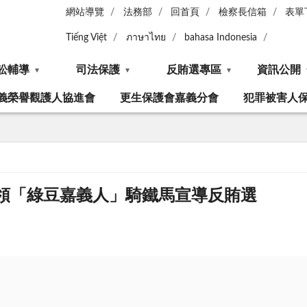
網站導覽
法務部
回首頁
檢察長信箱
表單
Tiếng Việt
ภาษาไทย
bahasa Indonesia
訟輔導
司法保護
反賄選專區
資訊公開
義榮譽觀護人協進會
更生保護會嘉義分會
犯罪被害人
帶領「綠豆嘉義人」騎鐵馬宣導反賄選