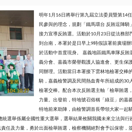
明年1月16日將舉行第九屆立法委員暨第1
民參與的理念，規劃「鐵馬環台 反賄逗陣騎
接力宣導反賄選。活動於10月23日從法務部
到台南，本署於是日早上9時假該署前廣場
於活動中首度現身。 嘉義地區鐵馬車隊反賄
義分會、嘉義市榮譽觀護人協進會、更生保
同辦理。活動當日本署接下雲林地檢署交棒
騎，嘉義檢警調及民間熱血青年所組成的30
檢署交棒。配合本次反賄選主軸「檢舉賄選
力量。出發前，特地號召俗稱「綠豆」的嘉
特地前來助陣，由檢警調首長帶領大家一起
副總統選舉係屬全國性重大選舉，選舉結果攸關我國未來立法與行
任及力量，勇於出面檢舉賄選，檢察機關絕對會予以保密，並維護