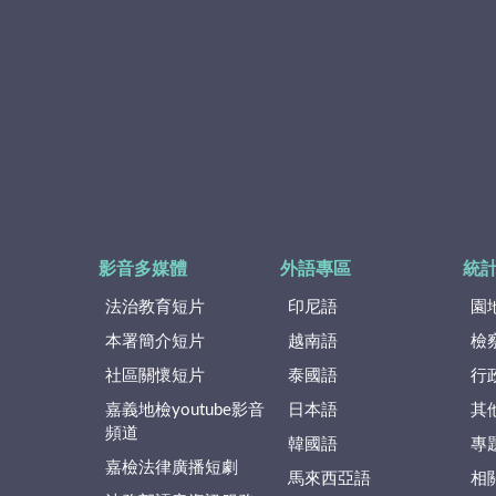
影音多媒體
外語專區
統
法治教育短片
印尼語
園
本署簡介短片
越南語
檢
社區關懷短片
泰國語
行
嘉義地檢youtube影音
日本語
其
頻道
韓國語
專
嘉檢法律廣播短劇
馬來西亞語
相