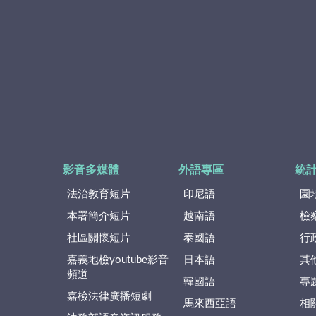
影音多媒體
外語專區
統
法治教育短片
印尼語
園
本署簡介短片
越南語
檢
社區關懷短片
泰國語
行
嘉義地檢youtube影音
日本語
其
頻道
韓國語
專
嘉檢法律廣播短劇
馬來西亞語
相