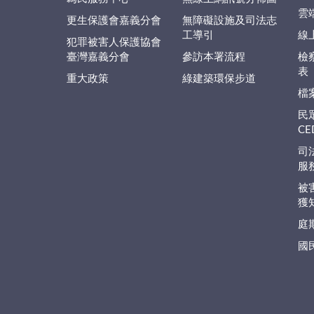
雲
更生保護會嘉義分會
無障礙設施及司法志
工導引
線
犯罪被害人保護協會
臺灣嘉義分會
參訪本署流程
檢
表
重大政策
綠建築環保步道
檔
民
C
司
服
被
獲
庭
國