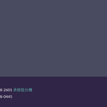
8-2601
承辦股分機
-0445