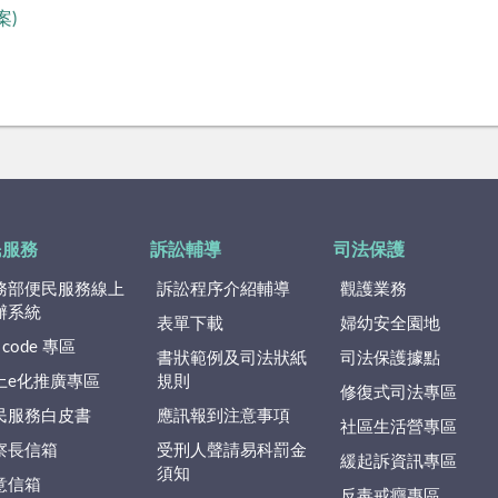
案)
民服務
訴訟輔導
司法保護
務部便民服務線上
訴訟程序介紹輔導
觀護業務
辦系統
表單下載
婦幼安全園地
 code 專區
書狀範例及司法狀紙
司法保護據點
上e化推廣專區
規則
修復式司法專區
民服務白皮書
應訊報到注意事項
社區生活營專區
察長信箱
受刑人聲請易科罰金
緩起訴資訊專區
須知
意信箱
反毒戒癮專區