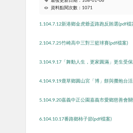
最後更新日期：108-01-06
資料點閱次數：1071
1.104.7.12新港鄉金虎爺盃路跑反賄選(pdf檔
2.104.7.25竹崎高中三對三籃球賽(pdf檔案)
3.104.9.17「舞動人生，更家圓滿」更生
4.104.9.19鹿草鄉圓山宮「博」餅與擲炮台活動
5.104.9.20嘉義中正公園嘉義市愛鄉慈善會關
6.104.10.17番路鄉柿子節(pdf檔案)