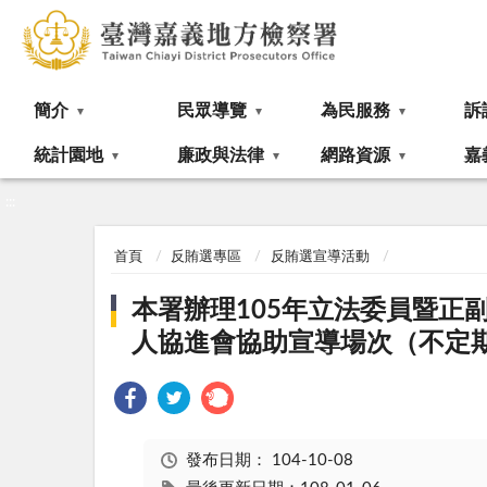
:::
簡介
民眾導覽
為民服務
訴
統計園地
廉政與法律
網路資源
嘉
:::
首頁
反賄選專區
反賄選宣導活動
本署辦理105年立法委員暨
人協進會協助宣導場次（不定
發布日期：
104-10-08