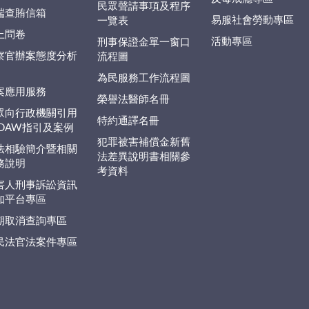
民眾聲請事項及程序
端查賄信箱
易服社會勞動專區
一覽表
上問卷
活動專區
刑事保證金單一窗口
察官辦案態度分析
流程圖
為民服務工作流程圖
案應用服務
榮譽法醫師名冊
眾向行政機關引用
特約通譯名冊
EDAW指引及案例
犯罪被害補償金新舊
法相驗簡介暨相關
法差異說明書相關參
務說明
考資料
害人刑事訴訟資訊
知平台專區
期取消查詢專區
民法官法案件專區