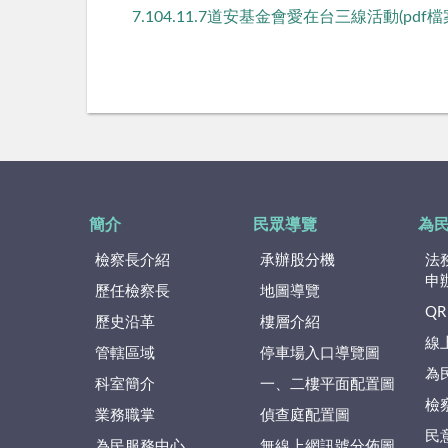
7.104.11.7道安基金會愛在台三線活動(pdf檔
簡介
民眾導覽
為
檢察長介紹
承辦股分機
法
申
歷任檢察長
地圖導覽
QR
歷史沿革
樓層介紹
線
管轄區域
停車場入口導覽圖
為
科室簡介
一、二樓平面配置圖
檢
業務職掌
偵查庭配置圖
民
為民服務中心
無線上網訊號分佈圖