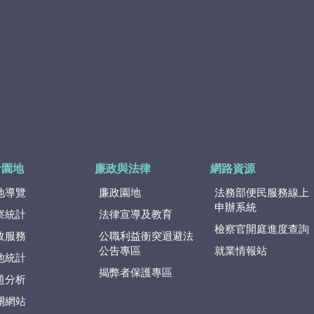
計園地
廉政與法律
網路資源
地導覽
廉政園地
法務部便民服務線上
申辦系統
察統計
法律宣導及教育
檢察官開庭進度查詢
政服務
公職利益衝突迴避法
公告專區
就業情報站
他統計
揭弊者保護專區
題分析
關網站