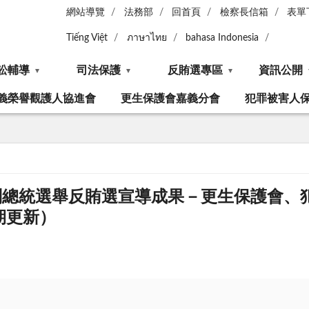
網站導覽
法務部
回首頁
檢察長信箱
表單
Tiếng Việt
ภาษาไทย
bahasa Indonesia
訟輔導
司法保護
反賄選專區
資訊公開
義榮譽觀護人協進會
更生保護會嘉義分會
犯罪被害人
正副總統選舉反賄選宣導成果－更生保護會、
期更新）