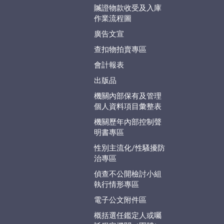
贓證物款收受及入庫
作業流程圖
廣告文宣
查扣物拍賣專區
會計報表
出版品
機關內部保有及管理
個人資料項目彙整表
機關歷年內部控制聲
明書專區
性別主流化/性騷擾防
治專區
偵查不公開檢討小組
執行情形專區
電子公文附件區
概括選任鑑定人或囑