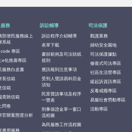
民服務
訴訟輔導
司法保護
務部便民服務線上
訴訟程序介紹輔導
觀護業務
辦系統
表單下載
婦幼安全園地
 code 專區
書狀範例及司法狀紙
司法保護據點
上e化推廣專區
規則
修復式司法專區
民服務白皮書
應訊報到注意事項
社區生活營專區
察長信箱
受刑人聲請易科罰金
緩起訴資訊專區
須知
意信箱
反毒戒癮專區
民眾聲請事項及程序
端查賄信箱
易服社會勞動專區
一覽表
上問卷
活動專區
刑事保證金單一窗口
察官辦案態度分析
流程圖
為民服務工作流程圖
案應用服務