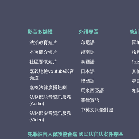
影音多媒體
外語專區
統
法治教育短片
印尼語
園
本署簡介短片
越南語
檢
社區關懷短片
泰國語
行
嘉義地檢youtube影音
日本語
其
頻道
韓國語
專
嘉檢法律廣播短劇
馬來西亞語
相
法務部語音資訊服務
菲律賓語
(Audio)
中英文詞彙對照
法務部影音資訊服務
(Video)
犯罪被害人保護協會嘉
國民法官法案件專區