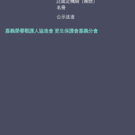
託鑑定機關（團體）
名冊
公示送達
嘉義榮譽觀護人協進會
更生保護會嘉義分會