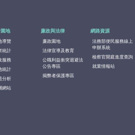
計園地
廉政與法律
網路資源
地導覽
廉政園地
法務部便民服務線上
申辦系統
察統計
法律宣導及教育
檢察官開庭進度查詢
政服務
公職利益衝突迴避法
公告專區
就業情報站
他統計
揭弊者保護專區
題分析
關網站