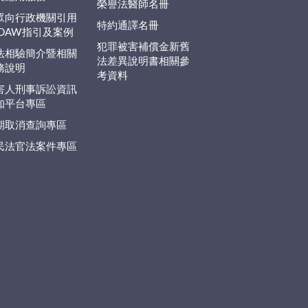
榮譽法醫師名冊
眾向行政機關引用
特約通譯名冊
EDAW指引及案例
犯罪被害補償金新舊
法相驗簡介暨相關
法差異說明書相關參
務說明
考資料
害人刑事訴訟資訊
知平台專區
期取消查詢專區
民法官法案件專區