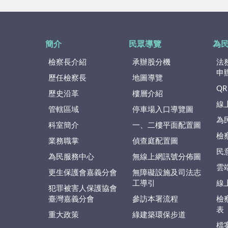
簡介
民眾導覽
為
檢察長介紹
承辦股分機
法
申
歷任檢察長
地圖導覽
QR
歷史沿革
樓層介紹
線
管轄區域
停車場入口導覽圖
為
科室簡介
一、二樓平面配置圖
檢
業務職掌
偵查庭配置圖
民
為民服務中心
無線上網訊號分佈圖
雲
更生保護會嘉義分會
無障礙設施及司法志
工導引
線
犯罪被害人保護協會
臺灣嘉義分會
參訪本署流程
檢
表
重大政策
綠建築環保步道
檔