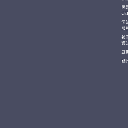
民
C
司
服
被
獲
庭
國