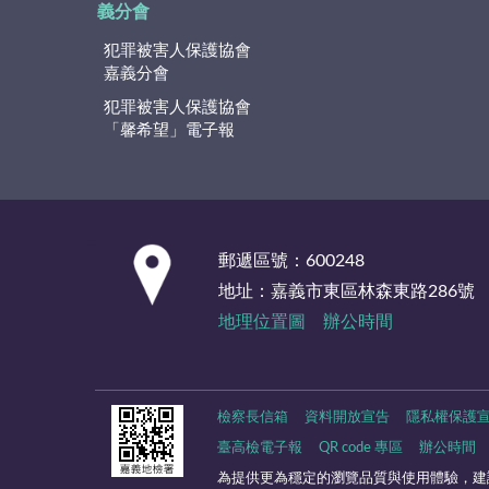
義分會
犯罪被害人保護協會
嘉義分會
犯罪被害人保護協會
「馨希望」電子報
:::
郵遞區號：600248
地址：嘉義市東區林森東路286號
地理位置圖
辦公時間
檢察長信箱
資料開放宣告
隱私權保護
臺高檢電子報
QR code 專區
辦公時間
為提供更為穩定的瀏覽品質與使用體驗，建