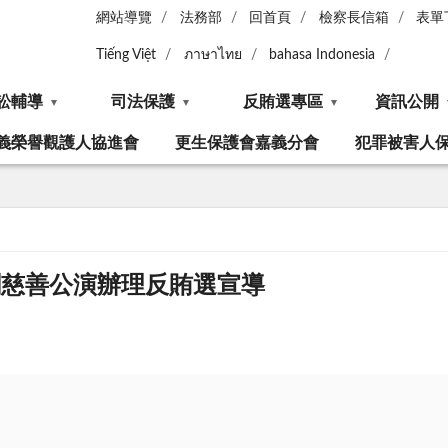
網站導覽
法務部
回首頁
檢察長信箱
表單
Tiếng Việt
ภาษาไทย
bahasa Indonesia
訟輔導
司法保護
反賄選專區
資訊公開
義榮譽觀護人協進會
更生保護會嘉義分會
犯罪被害人
童戲劇慈善公演辦理反賄選宣導