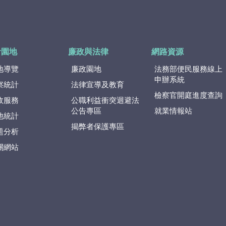
計園地
廉政與法律
網路資源
地導覽
廉政園地
法務部便民服務線上
申辦系統
察統計
法律宣導及教育
檢察官開庭進度查詢
政服務
公職利益衝突迴避法
公告專區
就業情報站
他統計
揭弊者保護專區
題分析
關網站