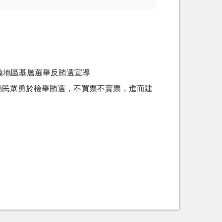
義地區基層選舉反賄選宣導
勵民眾勇於檢舉賄選，不買票不賣票，進而建