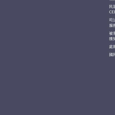
民
C
司
服
被
獲
庭
國