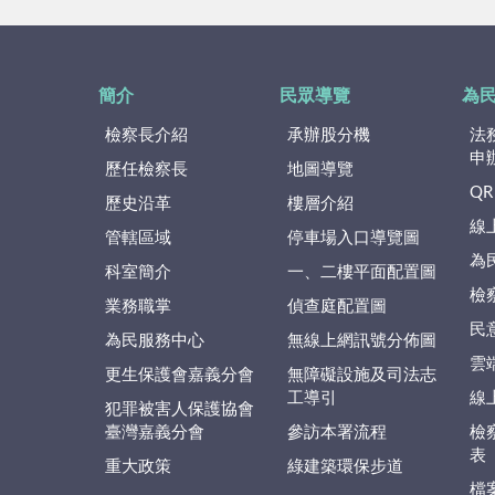
簡介
民眾導覽
為
檢察長介紹
承辦股分機
法
申
歷任檢察長
地圖導覽
QR
歷史沿革
樓層介紹
線
管轄區域
停車場入口導覽圖
為
科室簡介
一、二樓平面配置圖
檢
業務職掌
偵查庭配置圖
民
為民服務中心
無線上網訊號分佈圖
雲
更生保護會嘉義分會
無障礙設施及司法志
工導引
線
犯罪被害人保護協會
臺灣嘉義分會
參訪本署流程
檢
表
重大政策
綠建築環保步道
檔