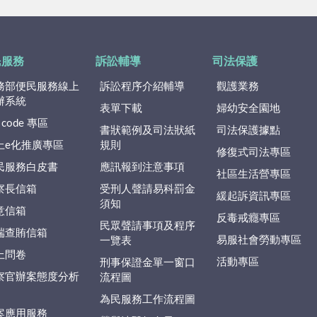
民服務
訴訟輔導
司法保護
務部便民服務線上
訴訟程序介紹輔導
觀護業務
辦系統
表單下載
婦幼安全園地
 code 專區
書狀範例及司法狀紙
司法保護據點
上e化推廣專區
規則
修復式司法專區
民服務白皮書
應訊報到注意事項
社區生活營專區
察長信箱
受刑人聲請易科罰金
緩起訴資訊專區
須知
意信箱
反毒戒癮專區
民眾聲請事項及程序
端查賄信箱
易服社會勞動專區
一覽表
上問卷
活動專區
刑事保證金單一窗口
察官辦案態度分析
流程圖
為民服務工作流程圖
案應用服務