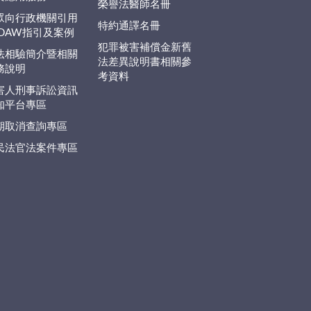
榮譽法醫師名冊
眾向行政機關引用
特約通譯名冊
EDAW指引及案例
犯罪被害補償金新舊
法相驗簡介暨相關
法差異說明書相關參
務說明
考資料
害人刑事訴訟資訊
知平台專區
期取消查詢專區
民法官法案件專區