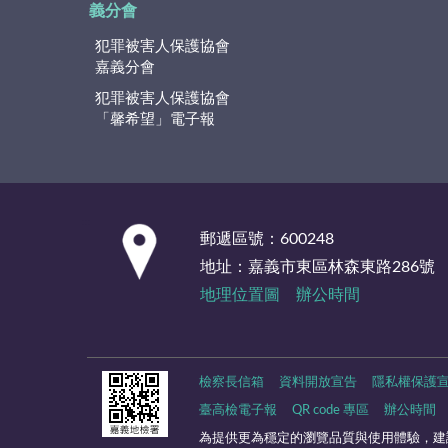
義分會
犯罪被害人保護協會
嘉義分會
犯罪被害人保護協會
「馨希望」電子報
:::
郵遞區號：600248
地址：嘉義市東區林森東路286號
地理位置圖
辦公時間
檢察長信箱
資料開放宣告
隱私權保護
臺高檢電子報
QR code 專區
辦公時間
為提供更為穩定的瀏覽品質與使用體驗，建