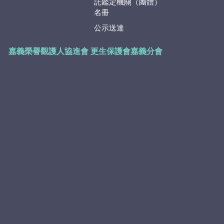
託鑑定機關（團體）
名冊
公示送達
嘉義榮譽觀護人協進會
更生保護會嘉義分會