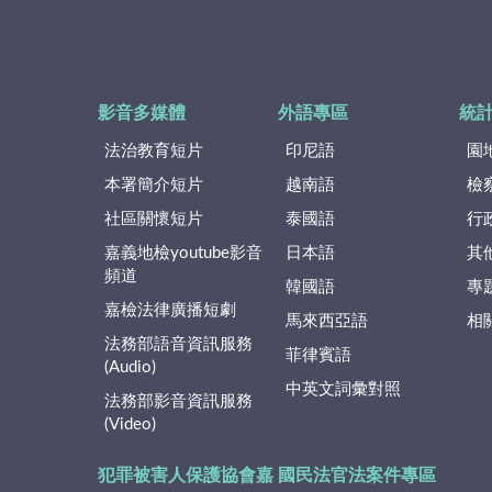
影音多媒體
外語專區
統
法治教育短片
印尼語
園
本署簡介短片
越南語
檢
社區關懷短片
泰國語
行
嘉義地檢youtube影音
日本語
其
頻道
韓國語
專
嘉檢法律廣播短劇
馬來西亞語
相
法務部語音資訊服務
菲律賓語
(Audio)
中英文詞彙對照
法務部影音資訊服務
(Video)
犯罪被害人保護協會嘉
國民法官法案件專區