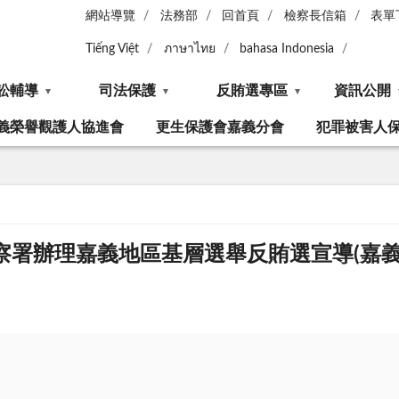
網站導覽
法務部
回首頁
檢察長信箱
表單
Tiếng Việt
ภาษาไทย
bahasa Indonesia
訟輔導
司法保護
反賄選專區
資訊公開
義榮譽觀護人協進會
更生保護會嘉義分會
犯罪被害人
檢察署辦理嘉義地區基層選舉反賄選宣導(嘉