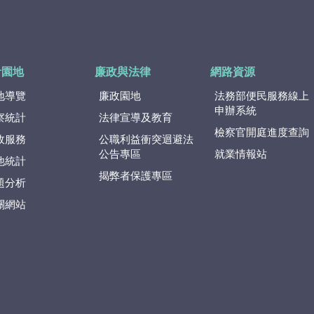
計園地
廉政與法律
網路資源
地導覽
廉政園地
法務部便民服務線上
申辦系統
察統計
法律宣導及教育
檢察官開庭進度查詢
政服務
公職利益衝突迴避法
公告專區
就業情報站
他統計
揭弊者保護專區
題分析
關網站