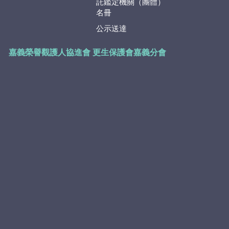
託鑑定機關（團體）
名冊
公示送達
嘉義榮譽觀護人協進會
更生保護會嘉義分會