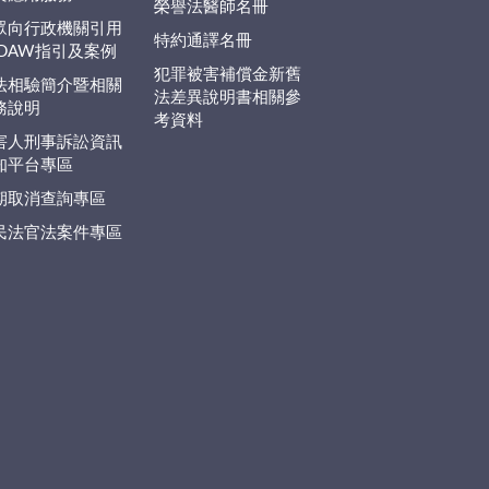
榮譽法醫師名冊
眾向行政機關引用
特約通譯名冊
EDAW指引及案例
犯罪被害補償金新舊
法相驗簡介暨相關
法差異說明書相關參
務說明
考資料
害人刑事訴訟資訊
知平台專區
期取消查詢專區
民法官法案件專區