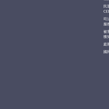
民
C
司
服
被
獲
庭
國