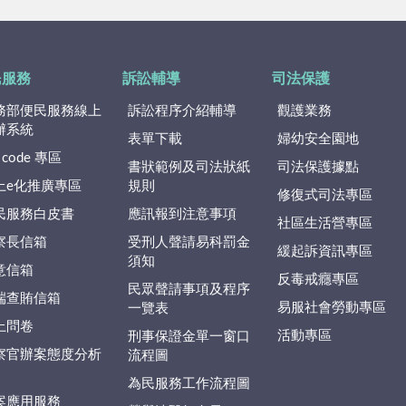
民服務
訴訟輔導
司法保護
務部便民服務線上
訴訟程序介紹輔導
觀護業務
辦系統
表單下載
婦幼安全園地
 code 專區
書狀範例及司法狀紙
司法保護據點
上e化推廣專區
規則
修復式司法專區
民服務白皮書
應訊報到注意事項
社區生活營專區
察長信箱
受刑人聲請易科罰金
緩起訴資訊專區
須知
意信箱
反毒戒癮專區
民眾聲請事項及程序
端查賄信箱
易服社會勞動專區
一覽表
上問卷
活動專區
刑事保證金單一窗口
察官辦案態度分析
流程圖
為民服務工作流程圖
案應用服務