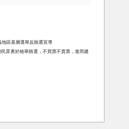
義地區基層選舉反賄選宣導
勵民眾勇於檢舉賄選，不買票不賣票，進而建