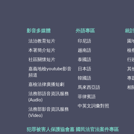
影音多媒體
外語專區
統
法治教育短片
印尼語
園
本署簡介短片
越南語
檢
社區關懷短片
泰國語
行
嘉義地檢youtube影音
日本語
其
頻道
韓國語
專
嘉檢法律廣播短劇
馬來西亞語
相
法務部語音資訊服務
菲律賓語
(Audio)
中英文詞彙對照
法務部影音資訊服務
(Video)
犯罪被害人保護協會嘉
國民法官法案件專區