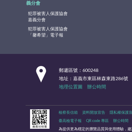
義分會
犯罪被害人保護協會
嘉義分會
犯罪被害人保護協會
「馨希望」電子報
:::
郵遞區號：600248
地址：嘉義市東區林森東路286號
地理位置圖
辦公時間
檢察長信箱
資料開放宣告
隱私權保護
臺高檢電子報
QR code 專區
辦公時間
為提供更為穩定的瀏覽品質與使用體驗，建