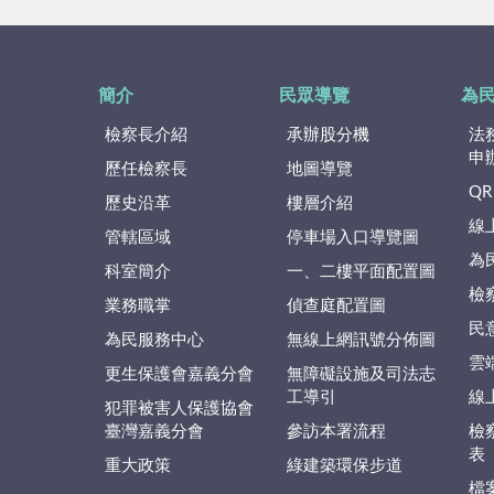
簡介
民眾導覽
為
檢察長介紹
承辦股分機
法
申
歷任檢察長
地圖導覽
QR
歷史沿革
樓層介紹
線
管轄區域
停車場入口導覽圖
為
科室簡介
一、二樓平面配置圖
檢
業務職掌
偵查庭配置圖
民
為民服務中心
無線上網訊號分佈圖
雲
更生保護會嘉義分會
無障礙設施及司法志
工導引
線
犯罪被害人保護協會
臺灣嘉義分會
參訪本署流程
檢
表
重大政策
綠建築環保步道
檔