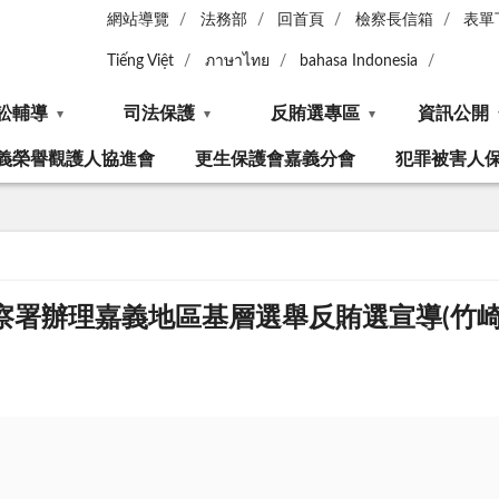
網站導覽
法務部
回首頁
檢察長信箱
表單
Tiếng Việt
ภาษาไทย
bahasa Indonesia
訟輔導
司法保護
反賄選專區
資訊公開
義榮譽觀護人協進會
更生保護會嘉義分會
犯罪被害人
檢察署辦理嘉義地區基層選舉反賄選宣導(竹崎