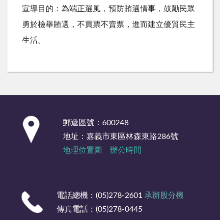
宣導目的：為端正選風，預防賄選情事，鼓勵民眾
勇於檢舉賄選，不買票不賣票，進而建立優質民主
生活。
:::
郵遞區號：600248
地址：嘉義市東區林森東路286號
地理位置圖
辦公時間
電話總機：(05)278-2601
承辦股分機
傳真電話：(05)278-0445