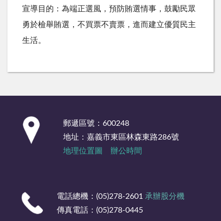
宣導目的：為端正選風，預防賄選情事，鼓勵民眾
勇於檢舉賄選，不買票不賣票，進而建立優質民主
生活。
:::
郵遞區號：600248
地址：嘉義市東區林森東路286號
地理位置圖
辦公時間
電話總機：(05)278-2601
承辦股分機
傳真電話：(05)278-0445