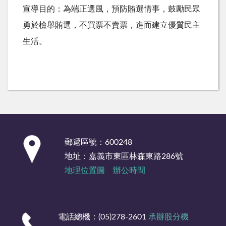
宣導目的：為端正選風，預防賄選情事，鼓勵民眾
勇於檢舉賄選，不買票不賣票，進而建立優質民主
生活。
:::
郵遞區號：600248
地址：嘉義市東區林森東路286號
地理位置圖
辦公時間
電話總機：(05)278-2601
承辦股分機