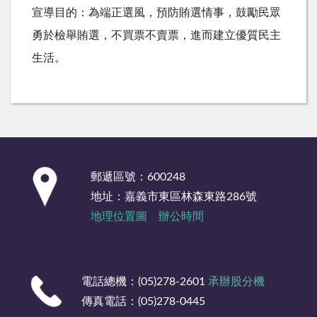
宣導目的：為端正選風，預防賄選情事，鼓勵民眾
勇於檢舉賄選，不買票不賣票，進而建立優質民主
生活。
:::
郵遞區號：600248
地址：嘉義市東區林森東路286號
地理位置圖
辦公時間
電話總機：(05)278-2601
承辦股分機
傳真電話：(05)278-0445